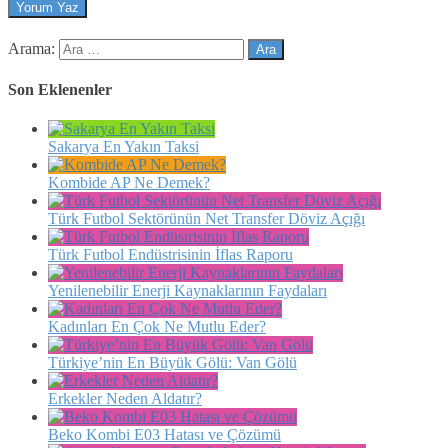
Arama:
Son Eklenenler
Sakarya En Yakın Taksi
Kombide AP Ne Demek?
Türk Futbol Sektörünün Net Transfer Döviz Açığı
Türk Futbol Endüstrisinin İflas Raporu
Yenilenebilir Enerji Kaynaklarının Faydaları
Kadınları En Çok Ne Mutlu Eder?
Türkiye’nin En Büyük Gölü: Van Gölü
Erkekler Neden Aldatır?
Beko Kombi E03 Hatası ve Çözümü