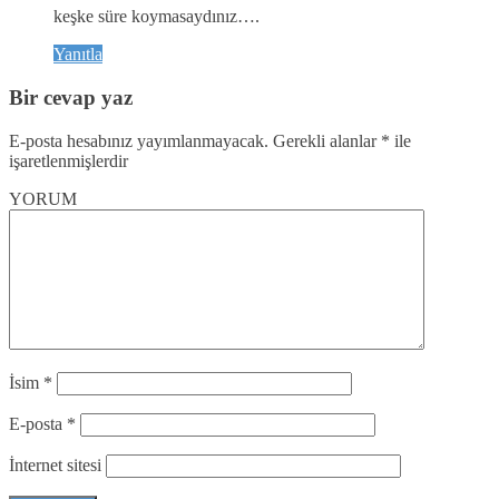
keşke süre koymasaydınız….
Yanıtla
Bir cevap yaz
E-posta hesabınız yayımlanmayacak.
Gerekli alanlar
*
ile
işaretlenmişlerdir
YORUM
İsim
*
E-posta
*
İnternet sitesi