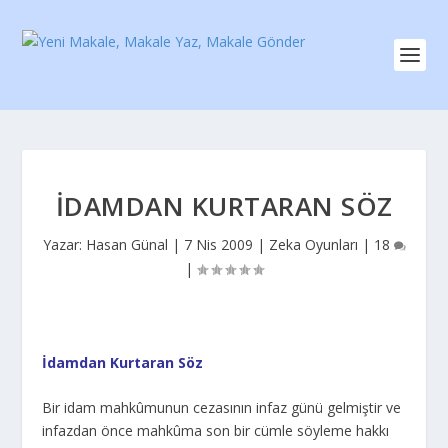
İDAMDAN KURTARAN SÖZ
Yazar:
Hasan Günal
|
7 Nis 2009
|
Zeka Oyunları
|
18
|
İdamdan Kurtaran Söz
Bir idam mahkûmunun cezasının infaz günü gelmiştir ve
infazdan önce mahkûma son bir cümle söyleme hakkı