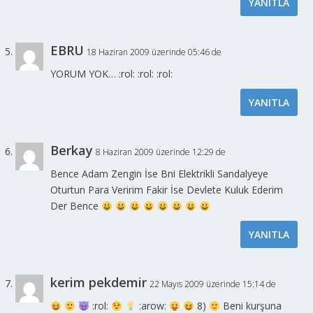
YANITLA
EBRU
18 Haziran 2009 üzerinde 05:46 de
YORUM YOK… :rol: :rol: :rol:
YANITLA
Berkay
8 Haziran 2009 üzerinde 12:29 de
Bence Adam Zengin İse Bni Elektrikli Sandalyeye
Oturtun Para Veririm Fakir İse Devlete Kuluk Ederim
Der Bence
YANITLA
kerim pekdemir
22 Mayıs 2009 üzerinde 15:14 de
:rol:
:arow:
8)
Beni kurşuna