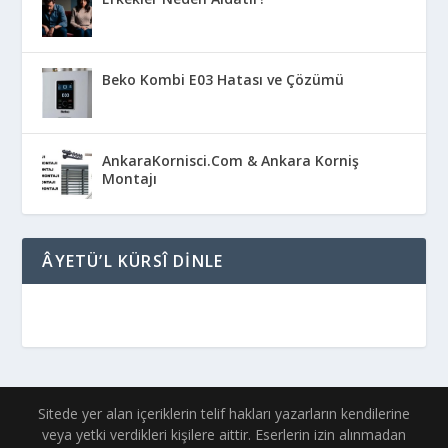
Beko Kombi E03 Hatası ve Çözümü
AnkaraKornisci.Com & Ankara Korniş
Montajı
ÂYETÜ’L KÜRSÎ DINLE
Sitede yer alan içeriklerin telif hakları yazarların kendilerine
veya yetki verdikleri kişilere aittir. Eserlerin izin alınmadan