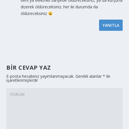
beni ya elektrikli sanyede öldüreceksiniz, ya da kurşuna
dizerek öldüreceksiniz. her iki durumda da
öldüreceksiniz
YANITLA
BIR CEVAP YAZ
E-posta hesabınız yayımlanmayacak.
Gerekli alanlar
*
ile
işaretlenmişlerdir