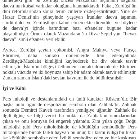
dinlerdeki gibi bu Zerdüşt öncesi Mazdaizm biçiminin bağlıları
daeva`nın kutsal varlıklar olduğuna inanmaktaydı. Fakat, Zerdüşt’ün
dini reformlarından sonra terim cinlerle özdeşleştirilmiştir. Yine de
Hazar Denizi’nin güneyinde yaşayan İranlılar daeva tapımını
sürdürdüler ve Zerdüştlüğü kabul etmemekte direndiler ve böylece
de daeva`yı içinde barındıran bazı efsaneler bugüne kadar
ulaşabilmiştir. Örnek olarak Mazandaran’ın Div-e Sepid yani “beyaz
daeva” isimli efsanesi verilebilir.
Ayrıca, Zerdüşt şeytan epitomisi, Angra Mainyu veya Farsça
Ehrimen, daha sonraki dönemlerde İran edebiyatında
Zerdüştçü/Mazdaist kimliğini kaybederek bir div olarak tasvir
edilmiştir. İslam’ın bölgeyi fethinden sonraki dönemlerde Ehrimen
noktalı vücuda ve iki boynuza sahip bir adam olarak tasvir edilmiştir.
Zaman zaman İslam’daki şeytan kavramı ile de bütünleşmiştir
İyi ve Kötü
Pers mitoloji ve destanlarındaki en ünlü karakter Rüstem’dir. Bir
başka ünlü figür de despotizmin sembolü olan Zahhak’tır. Zahhak
sonunda Demirci Kaveh tarafından yenilgiye uğratılır. Zahhak ile
ilgili ilginç ve bilgi verici bir nokta da Zahhak’ın omuzlarından
çıkan ve onu koruyan iki engerek yılanıdır. Zira yılan çoğu Doğu
mitolojisi gibi Pers mitolojisinde de kötülüğün sembolüdür. Pers
mitolojisinde birçok farklı hayvan bulunur, bir kısmı iyiliği bir kısmı
ise kötülüğü sembolize eder. İyiliği sembolize eden ve hiç kuşkusuz