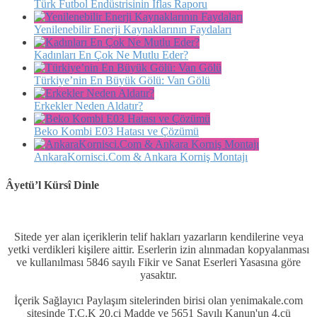
Türk Futbol Endüstrisinin İflas Raporu
Yenilenebilir Enerji Kaynaklarının Faydaları
Kadınları En Çok Ne Mutlu Eder?
Türkiye’nin En Büyük Gölü: Van Gölü
Erkekler Neden Aldatır?
Beko Kombi E03 Hatası ve Çözümü
AnkaraKornisci.Com & Ankara Korniş Montajı
Âyetü’l Kürsî Dinle
Sitede yer alan içeriklerin telif hakları yazarların kendilerine veya
yetki verdikleri kişilere aittir. Eserlerin izin alınmadan kopyalanması
ve kullanılması 5846 sayılı Fikir ve Sanat Eserleri Yasasına göre
yasaktır.
İçerik Sağlayıcı Paylaşım sitelerinden birisi olan yenimakale.com
sitesinde T.C.K 20.ci Madde ve 5651 Sayılı Kanun'un 4.cü