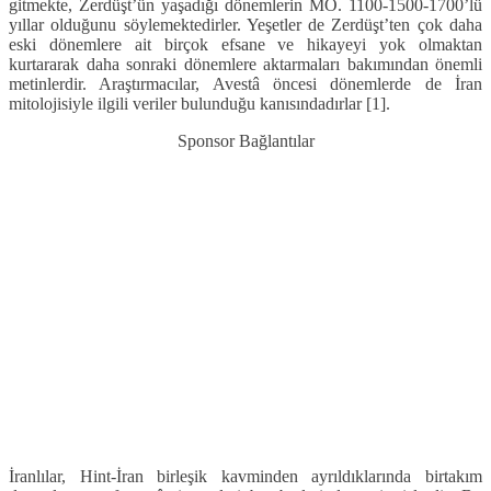
gitmekte, Zerdüşt’ün yaşadığı dönemlerin MÖ. 1100-1500-1700’lü
yıllar olduğunu söylemektedirler. Yeşetler de Zerdüşt’ten çok daha
eski dönemlere ait birçok efsane ve hikayeyi yok olmaktan
kurtararak daha sonraki dönemlere aktarmaları bakımından önemli
metinlerdir. Araştırmacılar, Avestâ öncesi dönemlerde de İran
mitolojisiyle ilgili veriler bulunduğu kanısındadırlar [1].
Sponsor Bağlantılar
İranlılar, Hint-İran birleşik kavminden ayrıldıklarında birtakım