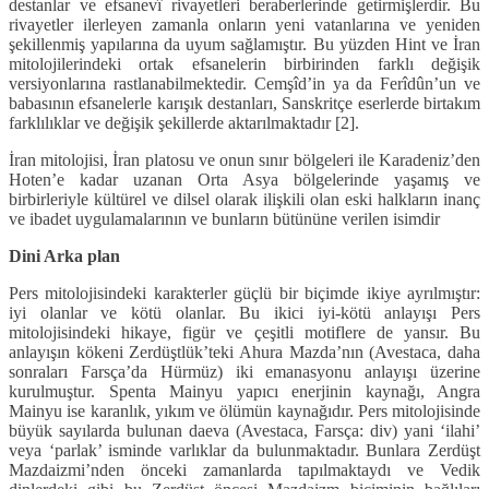
destanlar ve efsanevî rivayetleri beraberlerinde getirmişlerdir. Bu
rivayetler ilerleyen zamanla onların yeni vatanlarına ve yeniden
şekillenmiş yapılarına da uyum sağlamıştır. Bu yüzden Hint ve İran
mitolojilerindeki ortak efsanelerin birbirinden farklı değişik
versiyonlarına rastlanabilmektedir. Cemşîd’in ya da Ferîdûn’un ve
babasının efsanelerle karışık destanları, Sanskritçe eserlerde birtakım
farklılıklar ve değişik şekillerde aktarılmaktadır [2].
İran mitolojisi, İran platosu ve onun sınır bölgeleri ile Karadeniz’den
Hoten’e kadar uzanan Orta Asya bölgelerinde yaşamış ve
birbirleriyle kültürel ve dilsel olarak ilişkili olan eski halkların inanç
ve ibadet uygulamalarının ve bunların bütününe verilen isimdir
Dini Arka plan
Pers mitolojisindeki karakterler güçlü bir biçimde ikiye ayrılmıştır:
iyi olanlar ve kötü olanlar. Bu ikici iyi-kötü anlayışı Pers
mitolojisindeki hikaye, figür ve çeşitli motiflere de yansır. Bu
anlayışın kökeni Zerdüştlük’teki Ahura Mazda’nın (Avestaca, daha
sonraları Farsça’da Hürmüz) iki emanasyonu anlayışı üzerine
kurulmuştur. Spenta Mainyu yapıcı enerjinin kaynağı, Angra
Mainyu ise karanlık, yıkım ve ölümün kaynağıdır. Pers mitolojisinde
büyük sayılarda bulunan daeva (Avestaca, Farsça: div) yani ‘ilahi’
veya ‘parlak’ isminde varlıklar da bulunmaktadır. Bunlara Zerdüşt
Mazdaizmi’nden önceki zamanlarda tapılmaktaydı ve Vedik