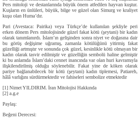
Pers mitoloji ve destanlarında büyük önem atfedilen hayvan kuştur.
Kuşların en ünlüleri, büyük, bilge ve güzel olan Simurg ve kraliyet
kuşu olan Huma’dır.
Pari (Avestaca: Pairika) veya Türkçe’de kullanılan şekliyle peri
erken dönem Pers mitolojisinde güzel fakat kötü (şeytani) bir kadın
olarak tanımlanırdı. İslam’ın gelişinden sonra niyet ve doğasına dair
bu görüş değişime uğramış, zamanla kötülüğünü yitirmiş fakat
güzelliği artmıştır ve sonunda çok güzel, kesinlikle kötü olmayan bir
kadın olarak tasvir edilmiştir ve güzelliğin sembolü haline gelmiştir
ki bu anlamda İslam’daki cennet inancında var olan huri kavramıyla
ilişkilendirilmiş olduğu söylenebilir. Fakat yine de köken olarak
pariye bağlanabilecek bir kötü (şeytani) kadın tiplemesi, Patiareh,
hâlâ varlığını sürdürmektedir ve fahiseleri sembolize etmektedir
[1] Nimet YILDIRIM. İran Mitolojisi Hakkında
[2] a.g.e
Paylaş:
Beğeni Derecesi: