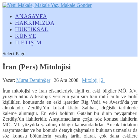
ANASAYFA
HAKKIMIZDA
HUKUKSAL
KÜNYE
İLETİŞİM
Select Page
İran (Pers) Mitolojisi
Yazar:
Murat Demireğer
|
26 Ara 2008
|
Mitoloji
|
2
|
İran mitolojisi ve İran efsaneleriyle ilgili en eski bilgiler MÖ. XV.
yüzyıla aittir.
Arkeoloji
k verilerin yanı sıra İran millî tarihi ve tarihî
kişilikleri konusunda en eski işaretler Rîg Vedâ ve Avestâ’da yer
almaktadır. Zerdüşt’ün kutsal kitabı Zahhak, değişik tarihlerde
kaleme alınmıştır. En eski bölümü Gatalar bu dinin peygamberi
Zerdüşt’ün ilahileridir. Araştırmacıların çoğu, söz konusu ilahilerin
MÖ. VI. yüzyılda yazılmış olduğu kanısındadırlar. Ancak birtakım
araştırmacılar ve bu konuda detaylı çalışmaları bulunan uzmanlar da
söz konusu bölümlerin yazılış tarihi olarak çok daha eskilere