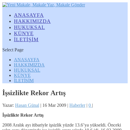
ANASAYFA
HAKKIMIZDA
HUKUKSAL
KÜNYE
İLETİŞİM
Select Page
ANASAYFA
HAKKIMIZDA
HUKUKSAL
KÜNYE
İLETİŞİM
İşsizlikte Rekor Artış
Yazar:
Hasan Günal
|
16 Mar 2009
|
Haberler
|
0
|
İşsizlikte Rekor Artış
2008 Aralık ayı itibariyle işsizlik yüzde 13.6’ya yükseldi. Önceki