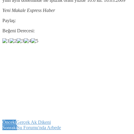
yılın aynı döneminde ise işsizlik oranı yüzde 10.6 idi. 16.03.2009
Yeni Makale Express Haber
Paylaş:
Beğeni Derecesi:
Önceki
Gerçek Ak Dikeni
Sonraki
Su Forumu'nda Arbede