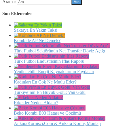
Arama:
Son Eklenenler
Sakarya En Yakın Taksi
Kombide AP Ne Demek?
Türk Futbol Sektörünün Net Transfer Döviz Açığı
Türk Futbol Endüstrisinin İflas Raporu
Yenilenebilir Enerji Kaynaklarının Faydaları
Kadınları En Çok Ne Mutlu Eder?
Türkiye’nin En Büyük Gölü: Van Gölü
Erkekler Neden Aldatır?
Beko Kombi E03 Hatası ve Çözümü
AnkaraKornisci.Com & Ankara Korniş Montajı