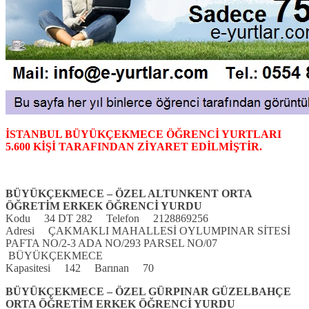
İSTANBUL BÜYÜKÇEKMECE ÖĞRENCİ YURTLARI
5.600 KİŞİ TARAFINDAN ZİYARET EDİLMİŞTİR.
BÜYÜKÇEKMECE – ÖZEL ALTUNKENT ORTA
ÖĞRETİM ERKEK ÖĞRENCİ YURDU
Kodu 34 DT 282 Telefon 2128869256
Adresi ÇAKMAKLI MAHALLESİ OYLUMPINAR SİTESİ
PAFTA NO/2-3 ADA NO/293 PARSEL NO/07
BÜYÜKÇEKMECE
Kapasitesi 142 Barınan 70
BÜYÜKÇEKMECE – ÖZEL GÜRPINAR GÜZELBAHÇE
ORTA ÖĞRETİM ERKEK ÖĞRENCİ YURDU