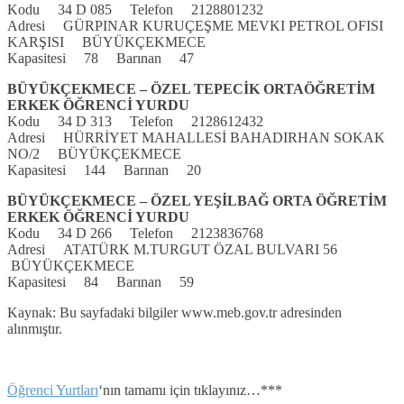
Kodu 34 D 085 Telefon 2128801232
Adresi GÜRPINAR KURUÇEŞME MEVKI PETROL OFISI
KARŞISI BÜYÜKÇEKMECE
Kapasitesi 78 Barınan 47
BÜYÜKÇEKMECE – ÖZEL TEPECİK ORTAÖĞRETİM
ERKEK ÖĞRENCİ YURDU
Kodu 34 D 313 Telefon 2128612432
Adresi HÜRRİYET MAHALLESİ BAHADIRHAN SOKAK
NO/2 BÜYÜKÇEKMECE
Kapasitesi 144 Barınan 20
BÜYÜKÇEKMECE – ÖZEL YEŞİLBAĞ ORTA ÖĞRETİM
ERKEK ÖĞRENCİ YURDU
Kodu 34 D 266 Telefon 2123836768
Adresi ATATÜRK M.TURGUT ÖZAL BULVARI 56
BÜYÜKÇEKMECE
Kapasitesi 84 Barınan 59
Kaynak: Bu sayfadaki bilgiler www.meb.gov.tr adresinden
alınmıştır.
Öğrenci Yurtları
‘nın tamamı için tıklayınız…***