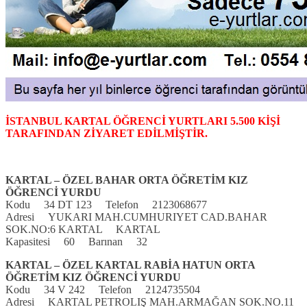
İSTANBUL KARTAL ÖĞRENCİ YURTLARI 5.500 KİŞİ
TARAFINDAN ZİYARET EDİLMİŞTİR.
KARTAL – ÖZEL BAHAR ORTA ÖĞRETİM KIZ
ÖĞRENCİ YURDU
Kodu 34 DT 123 Telefon 2123068677
Adresi YUKARI MAH.CUMHURIYET CAD.BAHAR
SOK.NO:6 KARTAL KARTAL
Kapasitesi 60 Barınan 32
KARTAL – ÖZEL KARTAL RABİA HATUN ORTA
ÖĞRETİM KIZ ÖĞRENCİ YURDU
Kodu 34 V 242 Telefon 2124735504
Adresi KARTAL PETROLIŞ MAH.ARMAĞAN SOK.NO.11