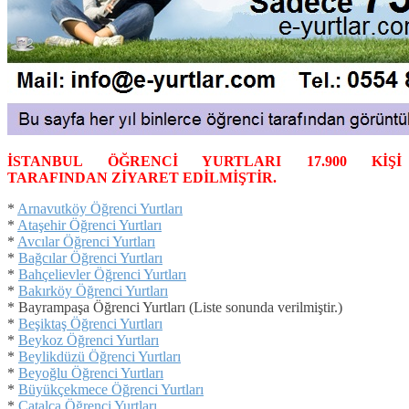
İSTANBUL ÖĞRENCİ YURTLARI 17.900 KİŞİ
TARAFINDAN ZİYARET EDİLMİŞTİR.
*
Arnavutköy Öğrenci Yurtları
*
Ataşehir Öğrenci Yurtları
*
Avcılar Öğrenci Yurtları
*
Bağcılar Öğrenci Yurtları
*
Bahçelievler Öğrenci Yurtları
*
Bakırköy Öğrenci Yurtları
* Bayrampaşa Öğrenci Yurtları (Liste sonunda verilmiştir.)
*
Beşiktaş Öğrenci Yurtları
*
Beykoz Öğrenci Yurtları
*
Beylikdüzü Öğrenci Yurtları
*
Beyoğlu Öğrenci Yurtları
*
Büyükçekmece Öğrenci Yurtları
*
Çatalca Öğrenci Yurtları