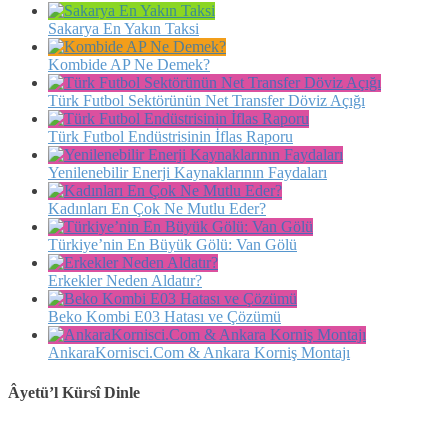
Sakarya En Yakın Taksi
Kombide AP Ne Demek?
Türk Futbol Sektörünün Net Transfer Döviz Açığı
Türk Futbol Endüstrisinin İflas Raporu
Yenilenebilir Enerji Kaynaklarının Faydaları
Kadınları En Çok Ne Mutlu Eder?
Türkiye’nin En Büyük Gölü: Van Gölü
Erkekler Neden Aldatır?
Beko Kombi E03 Hatası ve Çözümü
AnkaraKornisci.Com & Ankara Korniş Montajı
Âyetü’l Kürsî Dinle