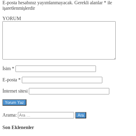
E-posta hesabınız yayımlanmayacak.
Gerekli alanlar
*
ile
işaretlenmişlerdir
YORUM
İsim
*
E-posta
*
İnternet sitesi
Arama:
Son Eklenenler