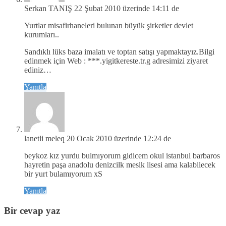
Serkan TANIŞ
22 Şubat 2010 üzerinde 14:11 de
Yurtlar misafirhaneleri bulunan büyük şirketler devlet
kurumları..
Sandıklı lüks baza imalatı ve toptan satışı yapmaktayız.Bilgi
edinmek için Web : ***.yigitkereste.tr.g adresimizi ziyaret
ediniz…
Yanıtla
lanetli meleq
20 Ocak 2010 üzerinde 12:24 de
beykoz kız yurdu bulmıyorum gidicem okul istanbul barbaros
hayretin paşa anadolu denizcilk meslk lisesi ama kalabilecek
bir yurt bulamıyorum xS
Yanıtla
Bir cevap yaz