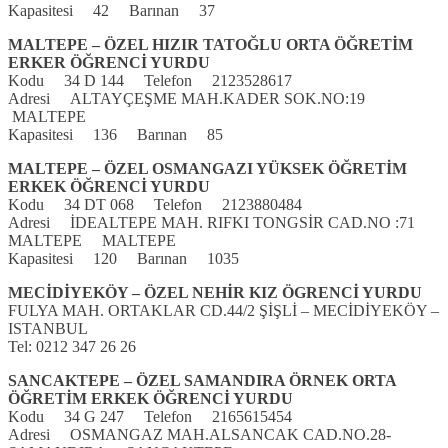
Kapasitesi 42 Barınan 37
MALTEPE – ÖZEL HIZIR TATOĞLU ORTA ÖĞRETİM
ERKER ÖĞRENCİ YURDU
Kodu 34 D 144 Telefon 2123528617
Adresi ALTAYÇEŞME MAH.KADER SOK.NO:19
MALTEPE
Kapasitesi 136 Barınan 85
MALTEPE – ÖZEL OSMANGAZI YÜKSEK ÖĞRETİM
ERKEK ÖĞRENCİ YURDU
Kodu 34 DT 068 Telefon 2123880484
Adresi İDEALTEPE MAH. RIFKI TONGSİR CAD.NO :71
MALTEPE MALTEPE
Kapasitesi 120 Barınan 1035
MECİDİYEKÖY –
ÖZEL NEHİR KIZ ÖGRENCİ YURDU
FULYA MAH. ORTAKLAR CD.44/2 ŞİŞLİ – MECİDİYEKÖY –
ISTANBUL
Tel: 0212 347 26 26
SANCAKTEPE – ÖZEL SAMANDIRA ÖRNEK ORTA
ÖĞRETİM ERKEK ÖĞRENCİ YURDU
Kodu 34 G 247 Telefon 2165615454
Adresi OSMANGAZ MAH.ALSANCAK CAD.NO.28-