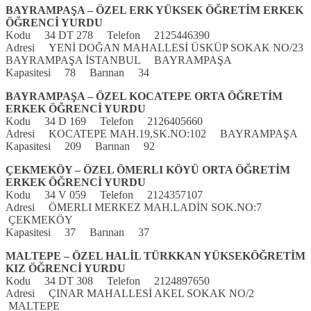
BAYRAMPAŞA – ÖZEL ERK YÜKSEK ÖĞRETİM ERKEK
ÖĞRENCİ YURDU
Kodu 34 DT 278 Telefon 2125446390
Adresi YENİ DOĞAN MAHALLESİ ÜSKÜP SOKAK NO/23
BAYRAMPAŞA İSTANBUL BAYRAMPAŞA
Kapasitesi 78 Barınan 34
BAYRAMPAŞA – ÖZEL KOCATEPE ORTA ÖĞRETİM
ERKEK ÖĞRENCİ YURDU
Kodu 34 D 169 Telefon 2126405660
Adresi KOCATEPE MAH.19,SK.NO:102 BAYRAMPAŞA
Kapasitesi 209 Barınan 92
ÇEKMEKÖY – ÖZEL ÖMERLI KÖYÜ ORTA ÖĞRETİM
ERKEK ÖĞRENCİ YURDU
Kodu 34 V 059 Telefon 2124357107
Adresi ÖMERLI MERKEZ MAH.LADİN SOK.NO:7
ÇEKMEKÖY
Kapasitesi 37 Barınan 37
MALTEPE – ÖZEL HALİL TÜRKKAN YÜKSEKÖĞRETİM
KIZ ÖĞRENCİ YURDU
Kodu 34 DT 308 Telefon 2124897650
Adresi ÇINAR MAHALLESİ AKEL SOKAK NO/2
MALTEPE