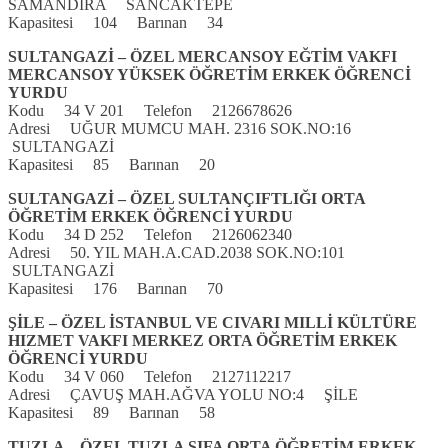
SAMANDIRA SANCAKTEPE
Kapasitesi 104 Barınan 34
SULTANGAZİ – ÖZEL MERCANSOY EĞTİM VAKFI
MERCANSOY YÜKSEK ÖĞRETİM ERKEK ÖĞRENCİ
YURDU
Kodu 34 V 201 Telefon 2126678626
Adresi UĞUR MUMCU MAH. 2316 SOK.NO:16
SULTANGAZİ
Kapasitesi 85 Barınan 20
SULTANGAZİ – ÖZEL SULTANÇIFTLIĞI ORTA
ÖĞRETİM ERKEK ÖĞRENCİ YURDU
Kodu 34 D 252 Telefon 2126062340
Adresi 50. YIL MAH.A.CAD.2038 SOK.NO:101
SULTANGAZİ
Kapasitesi 176 Barınan 70
ŞİLE – ÖZEL İSTANBUL VE CIVARI MILLİ KÜLTÜRE
HIZMET VAKFI MERKEZ ORTA ÖĞRETİM ERKEK
ÖĞRENCİ YURDU
Kodu 34 V 060 Telefon 2127112217
Adresi ÇAVUŞ MAH.AĞVA YOLU NO:4 ŞİLE
Kapasitesi 89 Barınan 58
TUZLA – ÖZEL TUZLA ŞIFA ORTA ÖĞRETİM ERKEK