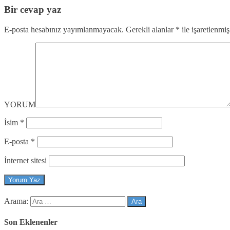
Bir cevap yaz
E-posta hesabınız yayımlanmayacak.
Gerekli alanlar
*
ile işaretlenmiş
YORUM
İsim
*
E-posta
*
İnternet sitesi
Arama:
Son Eklenenler