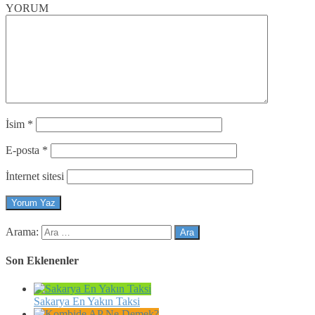
YORUM
İsim
*
E-posta
*
İnternet sitesi
Arama:
Son Eklenenler
Sakarya En Yakın Taksi