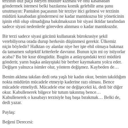
terzinin düz paça isteyen müdüre kızması ve onu kasabadan
göndermek istemesi belki bazılarına komik gelebilir ama şunu
unutmayın: Pantalon paçasının bir terziye itici gelmesi ve terzinin
müdürü kasabadan göndermesi ne kadar mantıksızsa bir yöneticinin
işinin ehli olup olmadığına bakılmaksızın bir siyasi iktidar tarafından
sadece siyasi nedenlerle görevden alınması o kadar mantıksızdır.
Bir terzi sadece siyasi gücünü kullanarak bürokrasiye şekil
verebiliyorsa orada durup herkesin düşünmesi gerekir. Ülkemiz
niçin böyledir? Halktan oy alanlar niye her işte ehil olmaya bakmaz
da tamamen subjektif kriterlerle davranır. Bunun için mi oy istiyorlar
acaba? Bu bir kısır döngüdür. Bugün a anlayışındaki terzi müdürü
gönderir, yarın başka anlayıştaki bir berber kaymakamı yolcu eder.
Değişen yalnızca isimler olur, yöntem değişmez. Kaybeden de…
Benim aklıma takılan dedi orta yaşlı bir kadın okur, benim takıldığım
nokta müdürün mücadele etmeyip kaderine razı olması. Bence
mücadele etmeliydi. Mücadele etse ne değişecekti ki, dedi bir diğer
okur. Kabullenerek bilgece bir tutum takınmış bence…
Kabullenerek o kasabayı terzisiyle baş başa bırakmak… Belki de,
dedi yazar.
Paylaş:
Beğeni Derecesi: