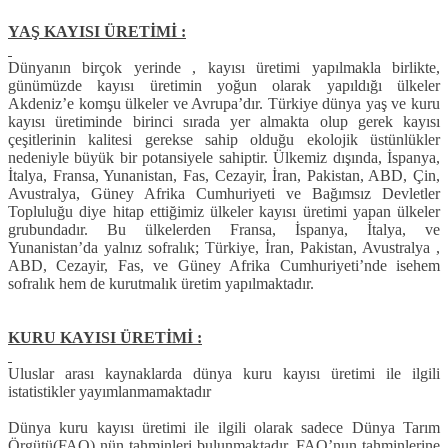
YAŞ KAYISI ÜRETİMİ :
Dünyanın birçok yerinde , kayısı üretimi yapılmakla birlikte,
günümüzde kayısı üretimin yoğun olarak yapıldığı ülkeler
Akdeniz’e komşu ülkeler ve Avrupa’dır. Türkiye dünya yaş ve kuru
kayısı üretiminde birinci sırada yer almakta olup gerek kayısı
çeşitlerinin kalitesi gerekse sahip olduğu ekolojik üstünlükler
nedeniyle büyük bir potansiyele sahiptir. Ülkemiz dışında, İspanya,
İtalya, Fransa, Yunanistan, Fas, Cezayir, İran, Pakistan, ABD, Çin,
Avustralya, Güney Afrika Cumhuriyeti ve Bağımsız Devletler
Topluluğu diye hitap ettiğimiz ülkeler kayısı üretimi yapan ülkeler
grubundadır. Bu ülkelerden Fransa, İspanya, İtalya, ve
Yunanistan’da yalnız sofralık; Türkiye, İran, Pakistan, Avustralya ,
ABD, Cezayir, Fas, ve Güney Afrika Cumhuriyeti’nde isehem
sofralık hem de kurutmalık üretim yapılmaktadır.
KURU KAYISI ÜRETİMİ :
Uluslar arası kaynaklarda dünya kuru kayısı üretimi ile ilgili
istatistikler yayımlanmamaktadır
Dünya kuru kayısı üretimi ile ilgili olarak sadece Dünya Tarım
Örgütü(FAO) nün tahminleri bulunmaktadır. FAO’nun tahminlerine