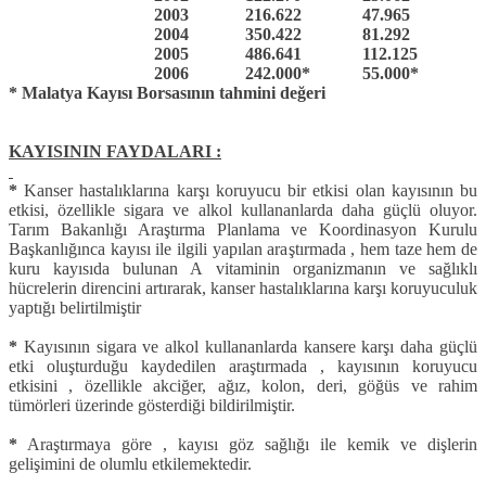
2003
216.622
47.965
2004
350.422
81.292
2005
486.641
112.125
2006
242.000*
55.000*
* Malatya Kayısı Borsasının tahmini değeri
KAYISININ FAYDALARI :
*
Kanser hastalıklarına karşı koruyucu bir etkisi olan kayısının bu
etkisi, özellikle sigara ve alkol kullananlarda daha güçlü oluyor.
Tarım Bakanlığı Araştırma Planlama ve Koordinasyon Kurulu
Başkanlığınca kayısı ile ilgili yapılan araştırmada , hem taze hem de
kuru kayısıda bulunan A vitaminin organizmanın ve sağlıklı
hücrelerin direncini artırarak, kanser hastalıklarına karşı koruyuculuk
yaptığı belirtilmiştir
*
Kayısının sigara ve alkol kullananlarda kansere karşı daha güçlü
etki oluşturduğu kaydedilen araştırmada , kayısının koruyucu
etkisini , özellikle akciğer, ağız, kolon, deri, göğüs ve rahim
tümörleri üzerinde gösterdiği bildirilmiştir.
*
Araştırmaya göre , kayısı göz sağlığı ile kemik ve dişlerin
gelişimini de olumlu etkilemektedir.