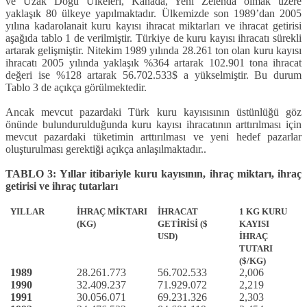
ve Uzak Doğu Ülkeleri, Kanada, Yeni Zelenda olmak üzere
yaklaşık 80 ülkeye yapılmaktadır. Ülkemizde son 1989’dan 2005
yılına kadarolanait kuru kayısı ihracat miktarları ve ihracat getirisi
aşağıda tablo 1 de verilmiştir. Türkiye de kuru kayısı ihracatı sürekli
artarak gelişmiştir. Nitekim 1989 yılında 28.261 ton olan kuru kayısı
ihracatı 2005 yılında yaklaşık %364 artarak 102.901 tona ihracat
değeri ise %128 artarak 56.702.533$ a yükselmiştir. Bu durum
Tablo 3 de açıkça görülmektedir.
Ancak mevcut pazardaki Türk kuru kayısısının üstünlüğü göz
önünde bulundurulduğunda kuru kayısı ihracatının arttırılması için
mevcut pazardaki tüketimin arttırılması ve yeni hedef pazarlar
oluşturulması gerektiği açıkça anlaşılmaktadır..
TABLO 3: Yıllar itibariyle kuru kayısının, ihraç miktarı, ihraç
getirisi ve ihraç tutarları
YILLAR
İHRAÇ MİKTARI
İHRACAT
1 KG
KURU
(KG)
GETİRİSİ ($
KAYISI
USD)
İHRAÇ
TUTARI
($/KG)
1989
28.261.773
56.702.533
2,006
1990
32.409.237
71.929.072
2,219
1991
30.056.071
69.231.326
2,303