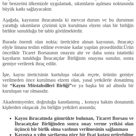
bir benzerini ülkemizde uygulamak, sıkıntıların aşılması noktasında
büyük katkı sağlayacaktır.
Aşağıda, kayısının ihracatında ki mevcut durum ve bu durumun
yarattığı sıkıntıların çözümü için kurulması elzem olan bir birliğin
birlikte sunulduğu bir tablo görülmektedir.
Burada önemli olan nokta; üreticiden alınan kayısının, ihracatçı
eliyle limana teslim edilme evresine kadar yapılan prosedürdür.Ürün
öncelikle Ticaret Borsasının onayını alır ve daha sonra istatistiki
kayıtların tutulduğu İhracatçılar Birliğinin onayına sunulur, sonra
gemiye verilerek ihraç edilir.
İşte, kayısı üreticisinin kurtuluşu olacak reçete, ürünün gemiye
verilmeden önce kurulması elzem olan, yasal yetkilerle donatılmış
bir
“Kayısı Müstahsilleri Birliği”
ve ya başka bir ad altında bir
kuruluşun var olmasıdır.
Akademisyenler, doğruluğu kanıtlanmış , konuya hakim donanımlı
kişilerden oluşacak ,bu birliğin yetkileri arasında;
Kayısı ihracatında gümrükte bulunan, Ticaret Borsası ve
İhracatçılar Birliğinden sonra onay verme yetkisi olan
üçüncü bir birlik olma vasfının verilmesinin sağlanması
Kayısıya o yılın şartlarına göre bir fiyat kotası getirebilme