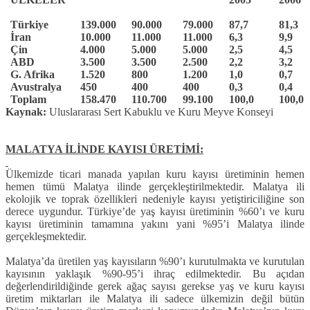
Türkiye
139.000
90.000
79.000
87,7
81,3
İran
10.000
11.000
11.000
6,3
9,9
Çin
4.000
5.000
5.000
2,5
4,5
ABD
3.500
3.500
2.500
2,2
3,2
G. Afrika
1.520
800
1.200
1,0
0,7
Avustralya
450
400
400
0,3
0,4
Toplam
158.470
110.700
99.100
100,0
100,0
Kaynak:
Uluslararası Sert Kabuklu ve Kuru Meyve Konseyi
MALATYA İLİNDE KAYISI ÜRETİMİ:
Ülkemizde ticari manada yapılan kuru kayısı üretiminin hemen
hemen tümü Malatya ilinde gerçekleştirilmektedir. Malatya ili
ekolojik ve toprak özellikleri nedeniyle kayısı yetiştiriciliğine son
derece uygundur. Türkiye’de yaş kayısı üretiminin %60’ı ve kuru
kayısı üretiminin tamamına yakını yani %95’i Malatya ilinde
gerçekleşmektedir.
Malatya’da üretilen yaş kayısıların %90’ı kurutulmakta ve kurutulan
kayısının yaklaşık %90-95’i ihraç edilmektedir. Bu açıdan
değerlendirildiğinde gerek ağaç sayısı gerekse yaş ve kuru kayısı
üretim miktarları ile Malatya ili sadece ülkemizin değil bütün