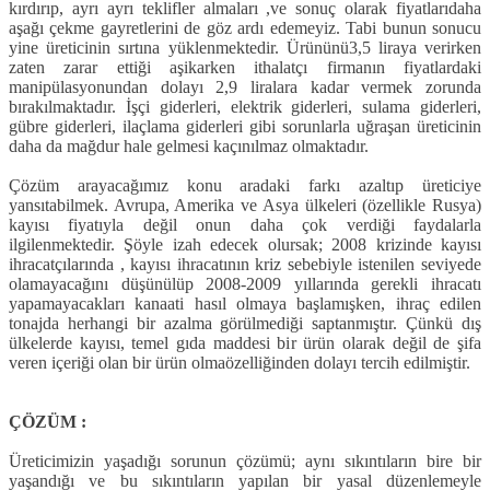
kırdırıp, ayrı ayrı teklifler almaları ,ve sonuç olarak fiyatlarıdaha
aşağı çekme gayretlerini de göz ardı edemeyiz. Tabi bunun sonucu
yine üreticinin sırtına yüklenmektedir. Ürününü3,5 liraya verirken
zaten zarar ettiği aşikarken ithalatçı firmanın fiyatlardaki
manipülasyonundan dolayı 2,9 liralara kadar vermek zorunda
bırakılmaktadır. İşçi giderleri, elektrik giderleri, sulama giderleri,
gübre giderleri, ilaçlama giderleri gibi sorunlarla uğraşan üreticinin
daha da mağdur hale gelmesi kaçınılmaz olmaktadır.
Çözüm arayacağımız konu aradaki farkı azaltıp üreticiye
yansıtabilmek. Avrupa, Amerika ve Asya ülkeleri (özellikle Rusya)
kayısı fiyatıyla değil onun daha çok verdiği faydalarla
ilgilenmektedir. Şöyle izah edecek olursak; 2008 krizinde kayısı
ihracatçılarında , kayısı ihracatının kriz sebebiyle istenilen seviyede
olamayacağını düşünülüp 2008-2009 yıllarında gerekli ihracatı
yapamayacakları kanaati hasıl olmaya başlamışken, ihraç edilen
tonajda herhangi bir azalma görülmediği saptanmıştır. Çünkü dış
ülkelerde kayısı, temel gıda maddesi bir ürün olarak değil de şifa
veren içeriği olan bir ürün olmaözelliğinden dolayı tercih edilmiştir.
ÇÖZÜM :
Üreticimizin yaşadığı sorunun çözümü; aynı sıkıntıların bire bir
yaşandığı ve bu sıkıntıların yapılan bir yasal düzenlemeyle