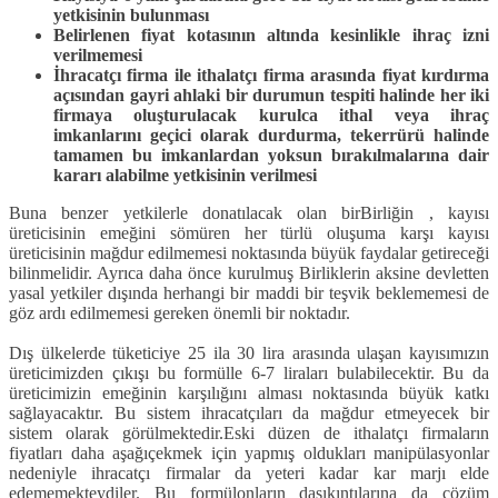
yetkisinin bulunması
Belirlenen fiyat kotasının altında kesinlikle ihraç izni
verilmemesi
İhracatçı firma ile ithalatçı firma arasında fiyat kırdırma
açısından gayri ahlaki bir durumun tespiti halinde her iki
firmaya oluşturulacak kurulca ithal veya ihraç
imkanlarını geçici olarak durdurma, tekerrürü halinde
tamamen bu imkanlardan yoksun bırakılmalarına dair
kararı alabilme yetkisinin verilmesi
Buna benzer yetkilerle donatılacak olan birBirliğin , kayısı
üreticisinin emeğini sömüren her türlü oluşuma karşı kayısı
üreticisinin mağdur edilmemesi noktasında büyük faydalar getireceği
bilinmelidir. Ayrıca daha önce kurulmuş Birliklerin aksine devletten
yasal yetkiler dışında herhangi bir maddi bir teşvik beklememesi de
göz ardı edilmemesi gereken önemli bir noktadır.
Dış ülkelerde tüketiciye 25 ila 30 lira arasında ulaşan kayısımızın
üreticimizden çıkışı bu formülle 6-7 liraları bulabilecektir. Bu da
üreticimizin emeğinin karşılığını alması noktasında büyük katkı
sağlayacaktır. Bu sistem ihracatçıları da mağdur etmeyecek bir
sistem olarak görülmektedir.Eski düzen de ithalatçı firmaların
fiyatları daha aşağıçekmek için yapmış oldukları manipülasyonlar
nedeniyle ihracatçı firmalar da yeteri kadar kar marjı elde
edememekteydiler. Bu formülonların dasıkıntılarına da çözüm