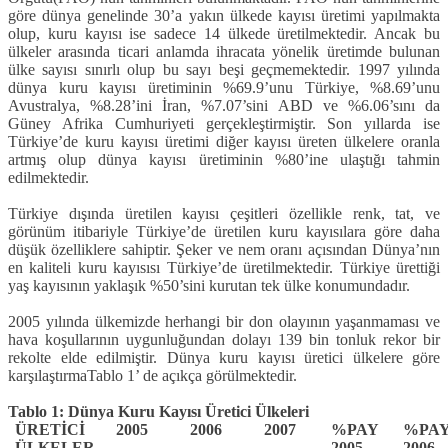
göre dünya genelinde 30’a yakın ülkede kayısı üretimi yapılmakta
olup, kuru kayısı ise sadece 14 ülkede üretilmektedir. Ancak bu
ülkeler arasında ticari anlamda ihracata yönelik üretimde bulunan
ülke sayısı sınırlı olup bu sayı beşi geçmemektedir. 1997 yılında
dünya kuru kayısı üretiminin %69.9’unu Türkiye, %8.69’unu
Avustralya, %8.28’ini İran, %7.07’sini ABD ve %6.06’sını da
Güney Afrika Cumhuriyeti gerçekleştirmiştir. Son yıllarda ise
Türkiye’de kuru kayısı üretimi diğer kayısı üreten ülkelere oranla
artmış olup dünya kayısı üretiminin %80’ine ulaştığı tahmin
edilmektedir.
Türkiye dışında üretilen kayısı çeşitleri özellikle renk, tat, ve
görünüm itibariyle Türkiye’de üretilen kuru kayısılara göre daha
düşük özelliklere sahiptir. Şeker ve nem oranı açısından Dünya’nın
en kaliteli kuru kayısısı Türkiye’de üretilmektedir. Türkiye ürettiği
yaş kayısının yaklaşık %50’sini kurutan tek ülke konumundadır.
2005 yılında ülkemizde herhangi bir don olayının yaşanmaması ve
hava koşullarının uygunluğundan dolayı 139 bin tonluk rekor bir
rekolte elde edilmiştir. Dünya kuru kayısı üretici ülkelere göre
karşılaştırmaTablo 1’ de açıkça görülmektedir.
Tablo 1: Dünya Kuru Kayısı Üretici Ülkeleri
ÜRETİCİ
2005
2006
2007
%PAY
%PA
ÜLKELER
2005
2006