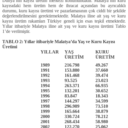
Dünya’nın kayısı üretim merkezi konumundadır. Malatya’nın kuru
kayısıdaki hem üretim hem de ihracat açısından bu ayrıcalıklı
durumu, kuru kayısı üretimi ve pazarlamasının çok ciddi bir şekilde
değerlendirilmesini gerektirmektedir. Malatya iline ait yaş ve kuru
kayısı üretim rakamları Türkiye geneli için esas teşkil etmektedir.
Yıllar itibariyle Malatya iline ait yaş ve kuru kayısı üretimi Tablo
1’de verilmiştir.
TABLO 2: Yıllar itibariyle Malatya’da Yaş ve Kuru Kayısı
Üretimi
YILLAR
YAŞ
KURU
ÜRETİM
ÜRETİM
1989
216.798
49.267
1991
153.880
37.660
1992
161.468
39.474
1993
93.525
23.023
1994
263.371
66.935
1995
132.201
30.652
1996
83.847
18.343
1997
144.297
34.599
1998
296.989
73.510
1999
165.664
38.879
2000
330.724
78.212
2001
268.434
58.980
2002
122.270
25.062