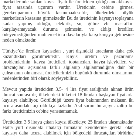
marketlerinde satılan kayısı fiyatı ile üreticiden çıktığı andakikayısı
fiyat arasında uçurum vardır. Üreticinin cebine girmesi
gerekenparanın büyük kısmımaalesefdış ülkelerdeki büyük
marketlerin kasasına girmektedir. Bu da üreticinin kayısıyı toplayana
kadar yapmış olduğu, elektrik, su, gübre vb. masrafları
karşılayamayacak duruma gelmesini ve aldığı kredileri
ödeyemediğinden muhtemel icra davalarıyla karşı karşıya gelmesine
neden olmaktadır.
Türkiye’de üretilen kayısıdan , yurt dışındaki aracıların daha çok
kazandıkları görülmektedir. Kayısı üretim ve pazarlama
problemlerinin, kayısı üreticileri, toptancıları, kayısı işleyicileri ve
ihracatçıları açısından farklı algılanıp algılanmadığına dair bir
çalışmanın olmaması, üreticilerimizin bugünkü durumda olmalarının
nedenlerinden biri olarak söyleyebiliriz.
Mevcut yapıda üreticiden 3,5- 4 lira fiyat aralığında alınan ürün
ihracat sonrası dış ülkelerdeki tüketici 18 liradan başlayan fiyatlarla
kayısıyı alabiliyor. Görüldüğü üzere fiyat bakımından makasın iki
ucu arasındaki açı oldukça fazladır. Asıl sorun bu açıyı azaltıp bu
farkı üreticimizin cebine yansıtamamak.
Üreticiden 3,5 liraya çıkan kayısı tüketiciye 25 liradan ulaşmaktadır.
Hatta yurt dışındaki ithalatçı firmaların kendilerine gerekli olan
kayısıyı daha ucuza alabilmek için bölgedeki ihracatçıları birbirine