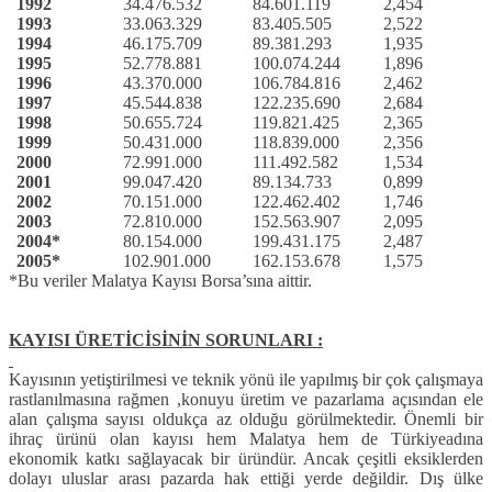
1992
34.476.532
84.601.119
2,454
1993
33.063.329
83.405.505
2,522
1994
46.175.709
89.381.293
1,935
1995
52.778.881
100.074.244
1,896
1996
43.370.000
106.784.816
2,462
1997
45.544.838
122.235.690
2,684
1998
50.655.724
119.821.425
2,365
1999
50.431.000
118.839.000
2,356
2000
72.991.000
111.492.582
1,534
2001
99.047.420
89.134.733
0,899
2002
70.151.000
122.462.402
1,746
2003
72.810.000
152.563.907
2,095
2004*
80.154.000
199.431.175
2,487
2005*
102.901.000
162.153.678
1,575
*Bu veriler Malatya Kayısı Borsa’sına aittir.
KAYISI ÜRETİCİSİNİN SORUNLARI :
Kayısının yetiştirilmesi ve teknik yönü ile yapılmış bir çok çalışmaya
rastlanılmasına rağmen ,konuyu üretim ve pazarlama açısından ele
alan çalışma sayısı oldukça az olduğu görülmektedir. Önemli bir
ihraç ürünü olan kayısı hem Malatya hem de Türkiyeadına
ekonomik katkı sağlayacak bir üründür. Ancak çeşitli eksiklerden
dolayı uluslar arası pazarda hak ettiği yerde değildir. Dış ülke