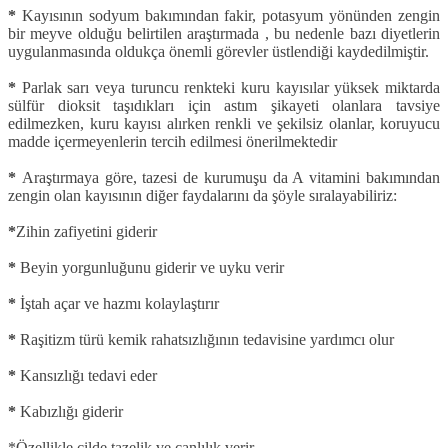
*
Kayısının sodyum bakımından fakir, potasyum yönünden zengin
bir meyve olduğu belirtilen araştırmada , bu nedenle bazı diyetlerin
uygulanmasında oldukça önemli görevler üstlendiği kaydedilmiştir.
*
Parlak sarı veya turuncu renkteki kuru kayısılar yüksek miktarda
sülfür dioksit taşıdıkları için astım şikayeti olanlara tavsiye
edilmezken, kuru kayısı alırken renkli ve şekilsiz olanlar, koruyucu
madde içermeyenlerin tercih edilmesi önerilmektedir
*
Araştırmaya göre, tazesi de kurumuşu da A vitamini bakımından
zengin olan kayısının diğer faydalarını da şöyle sıralayabiliriz:
*
Zihin zafiyetini giderir
*
Beyin yorgunluğunu giderir ve uyku verir
*
İştah açar ve hazmı kolaylaştırır
*
Raşitizm türü kemik rahatsızlığının tedavisine yardımcı olur
*
Kansızlığı tedavi eder
*
Kabızlığı giderir
*Özellikle cilde tazelik ve canlılık verir