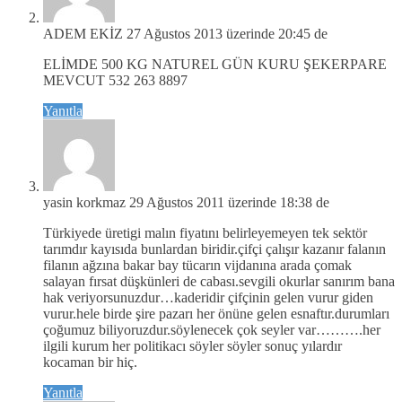
ADEM EKİZ
27 Ağustos 2013 üzerinde 20:45 de
ELİMDE 500 KG NATUREL GÜN KURU ŞEKERPARE
MEVCUT 532 263 8897
Yanıtla
yasin korkmaz
29 Ağustos 2011 üzerinde 18:38 de
Türkiyede üretigi malın fiyatını belirleyemeyen tek sektör
tarımdır kayısıda bunlardan biridir.çifçi çalışır kazanır falanın
filanın ağzına bakar bay tücarın vijdanına arada çomak
salayan fırsat düşkünleri de cabası.sevgili okurlar sanırım bana
hak veriyorsunuzdur…kaderidir çifçinin gelen vurur giden
vurur.hele birde şire pazarı her önüne gelen esnaftır.durumları
çoğumuz biliyoruzdur.söylenecek çok seyler var……….her
ilgili kurum her politikacı söyler söyler sonuç yılardır
kocaman bir hiç.
Yanıtla