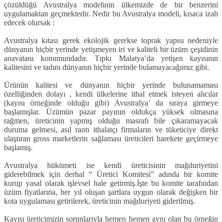
çözüldüğü Avustralya modelinin ülkemizde de bir benzerini
uygulamaktan geçmektedir. Nedir bu Avustralya modeli, kısaca izah
edecek olursak :
Avustralya kıtası gerek ekolojik gerekse toprak yapısı nedeniyle
dünyanın hiçbir yerinde yetişmeyen iri ve kaliteli bir üzüm çeşidinin
anavatanı konumundadır. Tıpkı Malatya’da yetişen kayısının
kalitesini ve tadını dünyanın hiçbir yerinde bulamayacağımız gibi.
Ürünün kalitesi ve dünyanın hiçbir yerinde bulunamaması
özelliğinden dolayı , kendi ülkelerine ithal etmek isteyen alıcılar
(kayısı örneğinde olduğu gibi) Avustralya’ da sıraya girmeye
başlamışlar. Üzümün pazar payının oldukça yüksek olmasına
rağmen, üreticinin yapmış olduğu masrafı bile çıkaramayacak
duruma gelmesi, asıl rantı ithalatçı firmaların ve tüketiciye direkt
ulaştıran gross marketlerin sağlaması üreticileri harekete geçirmeye
başlamış.
Avustralya hükümeti ise kendi üreticisinin mağduriyetini
giderebilmek için derhal “ Üretici Komitesi” adında bir komite
kurup yasal olarak işlevsel hale getirmiş.İşte bu komite tarafından
üzüm fiyatlarına, her yıl oluşan şartlara uygun olarak değişken bir
kota uygulaması getirilerek, üreticinin mağduriyeti giderilmiş.
Kayısı üreticimizin sorunlarıyla hemen hemen aynı olan bu örneğin