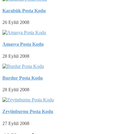
Karabük Posta Kodu
26 Eylül 2008
Amasya Posta Kodu
28 Eylül 2008
Burdur Posta Kodu
28 Eylül 2008
Zeytinburnu Posta Kodu
27 Eylül 2008