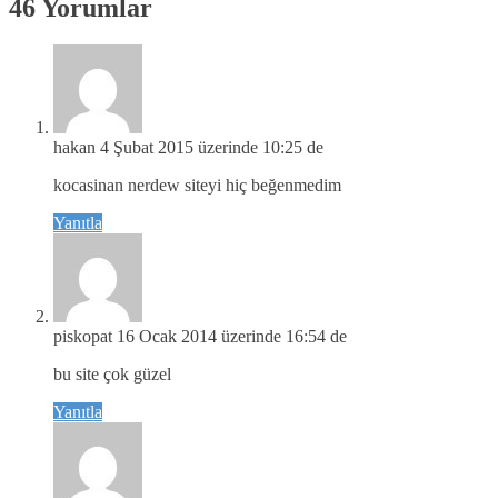
46 Yorumlar
hakan
4 Şubat 2015 üzerinde 10:25 de
kocasinan nerdew siteyi hiç beğenmedim
Yanıtla
piskopat
16 Ocak 2014 üzerinde 16:54 de
bu site çok güzel
Yanıtla