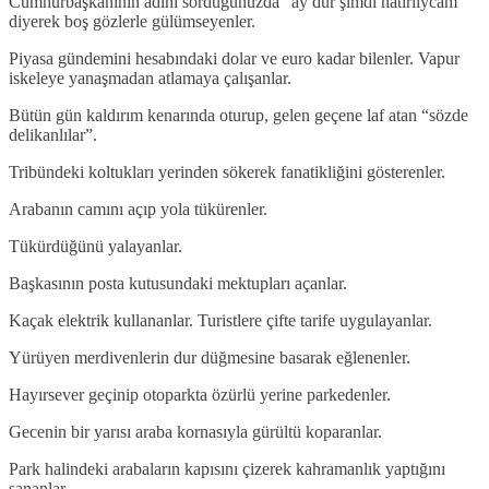
Cumhurbaşkanının adını sorduğunuzda “ay dur şimdi hatırlıycam”
diyerek boş gözlerle gülümseyenler.
Piyasa gündemini hesabındaki dolar ve euro kadar bilenler. Vapur
iskeleye yanaşmadan atlamaya çalışanlar.
Bütün gün kaldırım kenarında oturup, gelen geçene laf atan “sözde
delikanlılar”.
Tribündeki koltukları yerinden sökerek fanatikliğini gösterenler.
Arabanın camını açıp yola tükürenler.
Tükürdüğünü yalayanlar.
Başkasının posta kutusundaki mektupları açanlar.
Kaçak elektrik kullananlar. Turistlere çifte tarife uygulayanlar.
Yürüyen merdivenlerin dur düğmesine basarak eğlenenler.
Hayırsever geçinip otoparkta özürlü yerine parkedenler.
Gecenin bir yarısı araba kornasıyla gürültü koparanlar.
Park halindeki arabaların kapısını çizerek kahramanlık yaptığını
sananlar.