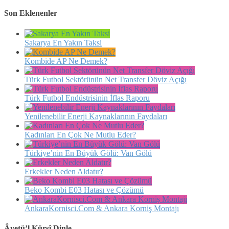
Son Eklenenler
Sakarya En Yakın Taksi
Kombide AP Ne Demek?
Türk Futbol Sektörünün Net Transfer Döviz Açığı
Türk Futbol Endüstrisinin İflas Raporu
Yenilenebilir Enerji Kaynaklarının Faydaları
Kadınları En Çok Ne Mutlu Eder?
Türkiye’nin En Büyük Gölü: Van Gölü
Erkekler Neden Aldatır?
Beko Kombi E03 Hatası ve Çözümü
AnkaraKornisci.Com & Ankara Korniş Montajı
Âyetü’l Kürsî Dinle