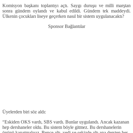
Komisyon başkanı toplantıyı açtı. Saygı duruşu ve milli marştan
sonra gündem oylandı ve kabul edildi. Gündem tek maddeydi.
Ülkenin çocukları liseye geçerken nasıl bir sistem uygulanacaktı?
Sponsor Bağlantılar
Üyelerden biri söz aldı:
“Eskiden OKS vardı, SBS vardı. Bunlar uygulandı. Ancak kazanan
hep dershaneler oldu. Bu sistem böyle gitmez. Bu dershanelerin
önünü kapatmalıyız. Bence altı, yedi ve sekizde altı ana dersten her