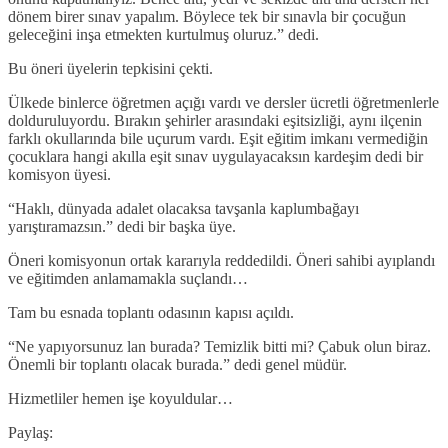
dönem birer sınav yapalım. Böylece tek bir sınavla bir çocuğun
geleceğini inşa etmekten kurtulmuş oluruz.” dedi.
Bu öneri üyelerin tepkisini çekti.
Ülkede binlerce öğretmen açığı vardı ve dersler ücretli öğretmenlerle
dolduruluyordu. Bırakın şehirler arasındaki eşitsizliği, aynı ilçenin
farklı okullarında bile uçurum vardı. Eşit eğitim imkanı vermediğin
çocuklara hangi akılla eşit sınav uygulayacaksın kardeşim dedi bir
komisyon üyesi.
“Haklı, dünyada adalet olacaksa tavşanla kaplumbağayı
yarıştıramazsın.” dedi bir başka üye.
Öneri komisyonun ortak kararıyla reddedildi. Öneri sahibi ayıplandı
ve eğitimden anlamamakla suçlandı…
Tam bu esnada toplantı odasının kapısı açıldı.
“Ne yapıyorsunuz lan burada? Temizlik bitti mi? Çabuk olun biraz.
Önemli bir toplantı olacak burada.” dedi genel müdür.
Hizmetliler hemen işe koyuldular…
Paylaş: