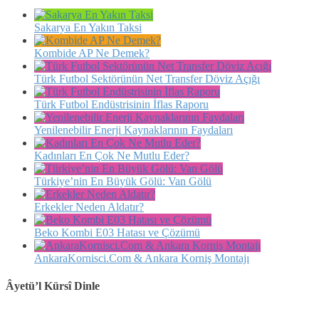
Sakarya En Yakın Taksi
Kombide AP Ne Demek?
Türk Futbol Sektörünün Net Transfer Döviz Açığı
Türk Futbol Endüstrisinin İflas Raporu
Yenilenebilir Enerji Kaynaklarının Faydaları
Kadınları En Çok Ne Mutlu Eder?
Türkiye’nin En Büyük Gölü: Van Gölü
Erkekler Neden Aldatır?
Beko Kombi E03 Hatası ve Çözümü
AnkaraKornisci.Com & Ankara Korniş Montajı
Âyetü’l Kürsî Dinle