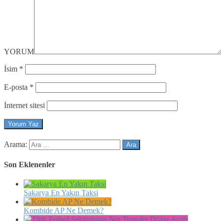
YORUM
İsim
*
E-posta
*
İnternet sitesi
Arama:
Son Eklenenler
Sakarya En Yakın Taksi
Kombide AP Ne Demek?