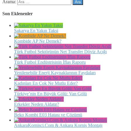
Arama:
Son Eklenenler
Sakarya En Yakın Taksi
Kombide AP Ne Demek?
Türk Futbol Sektörünün Net Transfer Döviz Açığı
Türk Futbol Endüstrisinin İflas Raporu
Yenilenebilir Enerji Kaynaklarının Faydaları
Kadınları En Çok Ne Mutlu Eder?
Türkiye’nin En Büyük Gölü: Van Gölü
Erkekler Neden Aldatır?
Beko Kombi E03 Hatası ve Çözümü
AnkaraKornisci.Com & Ankara Korniş Montajı