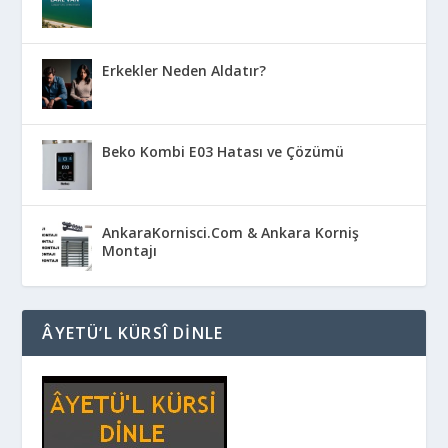
Erkekler Neden Aldatır?
Beko Kombi E03 Hatası ve Çözümü
AnkaraKornisci.Com & Ankara Korniş
Montajı
ÂYETÜ’L KÜRSÎ DINLE