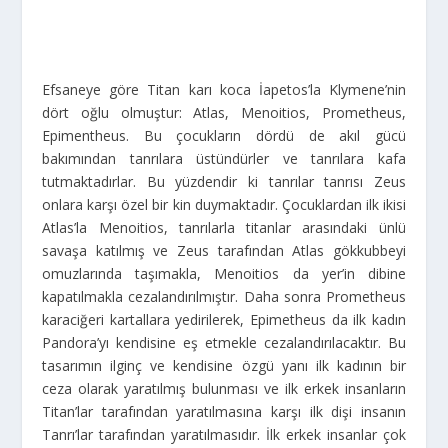
Efsaneye göre Titan karı koca İapetos’la Klymene’nin
dört oğlu olmuştur: Atlas, Menoitios, Prometheus,
Epimentheus. Bu çocukların dördü de akıl gücü
bakımından tanrılara üstündürler ve tanrılara kafa
tutmaktadırlar. Bu yüzdendir ki tanrılar tanrısı Zeus
onlara karşı özel bir kin duymaktadır. Çocuklardan ilk ikisi
Atlas’la Menoitios, tanrılarla titanlar arasındaki ünlü
savaşa katılmış ve Zeus tarafından Atlas gökkubbeyi
omuzlarında taşımakla, Menoitios da yer’in dibine
kapatılmakla cezalandırılmıştır. Daha sonra Prometheus
karaciğeri kartallara yedirilerek, Epimetheus da ilk kadın
Pandora’yı kendisine eş etmekle cezalandırılacaktır. Bu
tasarımın ilginç ve kendisine özgü yanı ilk kadının bir
ceza olarak yaratılmış bulunması ve ilk erkek insanların
Titan’lar tarafından yaratılmasına karşı ilk dişi insanın
Tanrı’lar tarafından yaratılmasıdır. İlk erkek insanlar çok