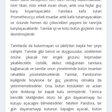
İster titan, ister erkek insan olsun, artık ona hiçbir güç
karşı koyamayacaktır. Tanrılara kafa tutan
Prometheus’çu erkek insanlar artık kafa tutamayacakları
ve önünde hemen diz çökecekleri yepyeni bir tanrı’yla
karşılaşacaklardır. Tanrılar iyi ve kötü bütün güçlerini ona
devretmişlerdir.
Tanrılarda da bulunmayan us (akıl)’dan başka her şeye
sahiptir. Tanrılar gibi bencil ve duygusuzdur, isteklerinin
önüne çıkacak her engeli gözünü kırpmadan
yıkabilecektir. Üstelik, akılsız olduğundan tanrılara
bağlanacak ve tanrılar onun yönetiminde bütün insanları
rahatlıkla yönetebileceklerdir. Tanrılar, Pandora’nın
kişiliğinde böylesine bir güç yaratmış olmakla da
yetinmemektedirler. Ona, bütün kötülükleri ve acıları
içine doldurup bir kapalı kutu vermişlerdir. Tanrıca
bencillik niteliğinden ötürü bir gün dayanamayıp bu
kutuyu açacağını bilmektedirler. Nitekim Pandora, bir
gün dayanamayıp kutunun kapağını açacak, bütün