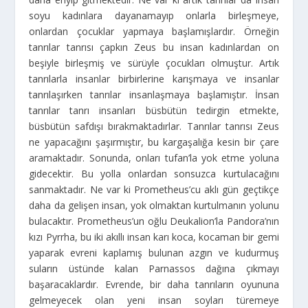
soyu kadınlara dayanamayıp onlarla birleşmeye,
onlardan çocuklar yapmaya başlamışlardır. Örneğin
tanrılar tanrısı çapkın Zeus bu insan kadınlardan on
beşiyle birleşmiş ve sürüyle çocukları olmuştur. Artık
tanrılarla insanlar birbirlerine karışmaya ve insanlar
tanrılaşırken tanrılar insanlaşmaya başlamıştır. İnsan
tanrılar tanrı insanları büsbütün tedirgin etmekte,
büsbütün safdışı bırakmaktadırlar. Tanrılar tanrısı Zeus
ne yapacağını şaşırmıştır, bu kargaşalığa kesin bir çare
aramaktadır. Sonunda, onları tufan’la yok etme yoluna
gidecektir. Bu yolla onlardan sonsuzca kurtulacağını
sanmaktadır. Ne var ki Prometheus’cu aklı gün geçtikçe
daha da gelişen insan, yok olmaktan kurtulmanın yolunu
bulacaktır. Prometheus’un oğlu Deukalion’la Pandora’nın
kızı Pyrrha, bu iki akıllı insan karı koca, kocaman bir gemi
yaparak evreni kaplamış bulunan azgın ve kudurmuş
suların üstünde kalan Parnassos dağına çıkmayı
başaracaklardır. Evrende, bir daha tanrıların oyununa
gelmeyecek olan yeni insan soyları türemeye