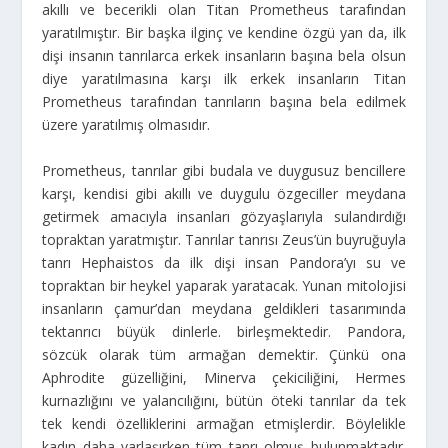
akıllı ve becerikli olan Titan Prometheus tarafından
yaratılmıştır. Bir başka ilginç ve kendine özgü yan da, ilk
dişi insanın tanrılarca erkek insanların başına bela olsun
diye yaratılmasına karşı ilk erkek insanların Titan
Prometheus tarafından tanrıların başına bela edilmek
üzere yaratılmış olmasıdır.
Prometheus, tanrılar gibi budala ve duygusuz bencillere
karşı, kendisi gibi akıllı ve duygulu özgeciller meydana
getirmek amacıyla insanları gözyaşlarıyla sulandırdığı
topraktan yaratmıştır. Tanrılar tanrısı Zeus’ün buyruğuyla
tanrı Hephaistos da ilk dişi insan Pandora’yı su ve
topraktan bir heykel yaparak yaratacak. Yunan mitolojisi
insanların çamur’dan meydana geldikleri tasarımında
tektanrıcı büyük dinlerle. birleşmektedir. Pandora,
sözcük olarak tüm armağan demektir. Çünkü ona
Aphrodite güzelliğini, Minerva çekiciliğini, Hermes
kurnazlığını ve yalancılığını, bütün öteki tanrılar da tek
tek kendi özelliklerini armağan etmişlerdir. Böylelikle
kadın daha varlaşırken tüm tanrı olmuş bulunmaktadır.