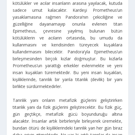
kötülükler ve acılar insanların arasına yayılacak, kutuda
sadece umut kalacaktır. Kardeşi Prometheus’un
yasaklamasına rağmen Pandora’nın çekiciliğine ve
güzelliğine dayanamayıp onunla evlenen titan
Epimetheus, çevresine yayılmış bulunan bütün
kötülüklerin ve acıların ortasında, bu umudu da
kullanmasını ve kendisinden türeyecek kuşaklara
kullandırmasını bilecektir. Pandora’yla Epimetheus’un
birleşmesinden birçok kızlar doğmuştur. Bu kızlarla
Prometheus’un yarattığı erkekler evlenmekte ve yeni
insan kuşakları türemektedir. Bu yeni insan kuşakları,
kişiliklerinde, tanrılık bir yanla titanlık (devlik) bir yanı
birlikte sürdürmektedirler.
Tanrılık yanı onların metafizik güçlerini geliştirirken
titanlık yanı da fizik güçlerini geliştirecektir. Bu fizik güç,
gün geçtikçe, metafizik gücü boyunduruğu altına
alacaktır. İnsanlar artık birbirleriyle birleşerek üremekte,
bundan ötürü de kişiliklerindeki tanrılık yan her gün biraz
daha eriyip gitmektedir. Ne var ki artık tanrılar da insan