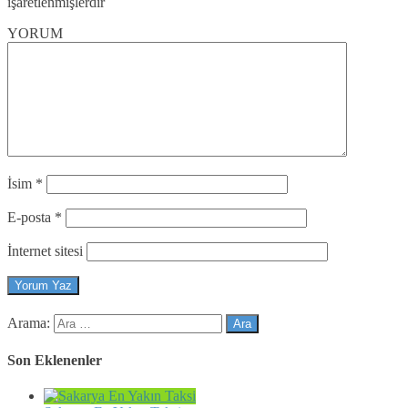
işaretlenmişlerdir
YORUM
İsim
*
E-posta
*
İnternet sitesi
Arama:
Son Eklenenler