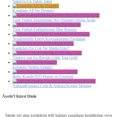
Sakarya En Yakın Taksi
Kombide AP Ne Demek?
Türk Futbol Sektörünün Net Transfer Döviz Açığı
Türk Futbol Endüstrisinin İflas Raporu
Yenilenebilir Enerji Kaynaklarının Faydaları
Kadınları En Çok Ne Mutlu Eder?
Türkiye’nin En Büyük Gölü: Van Gölü
Erkekler Neden Aldatır?
Beko Kombi E03 Hatası ve Çözümü
AnkaraKornisci.Com & Ankara Korniş Montajı
Âyetü’l Kürsî Dinle
Sitede yer alan içeriklerin telif hakları yazarların kendilerine veya