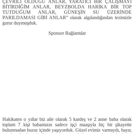
ÇEVRİLİ OLDUĞU ANLAR, YARATICI BİR ÇALIŞMAYI
BİTİRDİĞİM ANLAR, BEYZBOLDA HARİKA BİR TOP
TUTDUĞUM ANLAR, GÜNEŞİN SU ÜZERİNDE
PARILDAMASI GİBİ ANLAR” olarak algılandığından tezimizle
gurur duymuşduk.
Sponsor Bağlantılar
Hakikaten o yıllar biz aile olarak 5 kardeş ve 2 anne baba olarak
toplam 7 kişi babamızın sadece işçi maaşıyla hiç bir şikayette
bulunmadan huzur içinde yaşıyorduk. Güzel evimiz varmıydı, hayır,