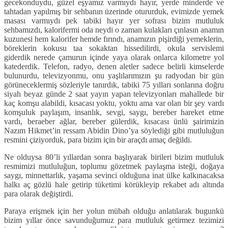
gecekonduydu, güzel eşyamız varmıydı hayır, yerde minderde ve
tahtadan yapılmış bir sehbanın üzerinde otururduk, evimizde yemek
masası varmıydı pek tabiki hayır yer sofrası bizim mutluluk
sehbamızdı, kalorifermi oda neydi o zaman kulakları çınlasın anamın
kuzunesi hem kalorifer hemde fırındı, anamızın pişirdiği yemeklerin,
böreklerin kokusu taa sokaktan hissedilirdi, okula servislemi
giderdik nerede çamurun içinde yaya olarak onlarca kilometre yol
katederdik. Telefon, radyo, denen aletler sadece belirli kimselerde
bulunurdu, televizyonmu, onu yaşlılarımızın şu radyodan bir gün
görüneceklermiş sözleriyle tanırdık, tabiki 75 yılları sonlarına doğru
siyah beyaz günde 2 saat yayın yapan televizyonları mahallede bir
kaç komşu alabildi, kısacası yoktu, yoktu ama var olan bir şey vardı
komşuluk paylaşım, insanlık, sevgi, saygı, bereber hareket etme
vardı, beraeber ağlar, bereber gülerdik, kısacası ünlü şairimizin
Nazım Hikmet’in ressam Abidin Dino’ya söylediği gibi mutluluğun
resmini çiziyorduk, para bizim için bir araçdı amaç değildi.
Ne olduysa 80’li yıllardan sonra başlıyarak birileri bizim mutluluk
resmimizi mutluluğun, toplumu gözetmek paylaşma isteği, doğaya
saygı, minnettarlık, yaşama sevinci olduğuna inat ülke kalkınacaksa
halkı aç gözlü hale getirip tüketimi körükleyip rekabet adı altında
para olarak değiştirdi.
Paraya erişmek için her yolun mübah olduğu anlatılarak bugunkü
bizim yıllar önce savunduğumuz para mutluluk getirmez tezimizi