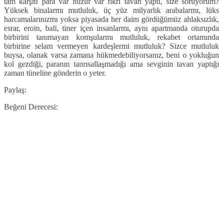
tam karşıtı para var huzur var fikri tavan yaptı, size soruyorum?
Yüksek binalarmı mutluluk, üç yüz milyarlık arabalarmı, lüks
harcamalarınızmı yoksa piyasada her daim gördüğümüz ahlaksızlık,
esrar, eroin, bali, tiner içen insanlarmı, aynı apartmanda oturupda
birbirini tanımayan komşularmı mutluluk, rekabet ortamında
birbirine selam vermeyen kardeşlermi mutluluk? Sizce mutluluk
buysa, olanak varsa zamana hükmedebiliyorsanız, beni o yokluğun
kol gezdiği, paranın tanrısallaşmadığı ama sevginin tavan yaptığı
zaman tüneline gönderin o yeter.
Paylaş:
Beğeni Derecesi: