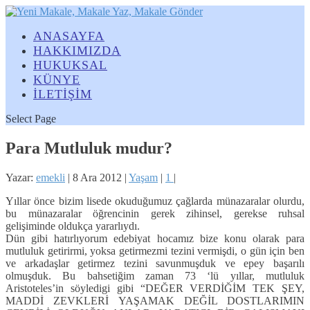
ANASAYFA
HAKKIMIZDA
HUKUKSAL
KÜNYE
İLETİŞİM
Select Page
Para Mutluluk mudur?
Yazar:
emekli
|
8 Ara 2012
|
Yaşam
|
1
|
Yıllar önce bizim lisede okuduğumuz çağlarda münazaralar olurdu,
bu münazaralar öğrencinin gerek zihinsel, gerekse ruhsal
gelişiminde oldukça yararlıydı.
Dün gibi hatırlıyorum edebiyat hocamız bize konu olarak para
mutluluk getirirmi, yoksa getirmezmi tezini vermişdi, o gün için ben
ve arkadaşlar getirmez tezini savunmuşduk ve epey başarılı
olmuşduk. Bu bahsetiğim zaman 73 ‘lü yıllar, mutluluk
Aristoteles’in söyledigi gibi “DEĞER VERDİĞİM TEK ŞEY,
MADDİ ZEVKLERİ YAŞAMAK DEĞİL DOSTLARIMIN