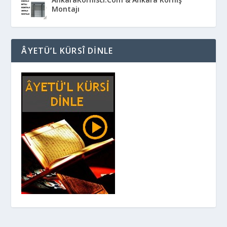
Montajı
ÂYETÜ’L KÜRSÎ DINLE