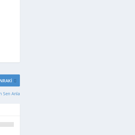
NRAKI
m Sen Anla