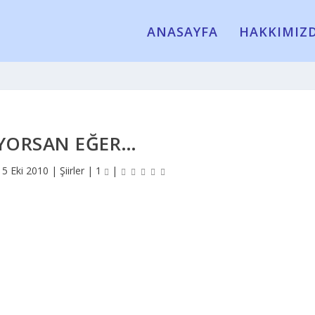
ANASAYFA
HAKKIMIZ
IYORSAN EĞER…
15 Eki 2010
|
Şiirler
|
1
|