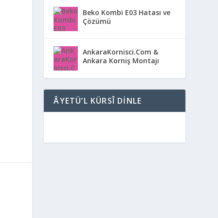
Beko Kombi E03 Hatası ve
Çözümü
AnkaraKornisci.Com &
Ankara Korniş Montajı
ÂYETÜ’L KÜRSÎ DINLE