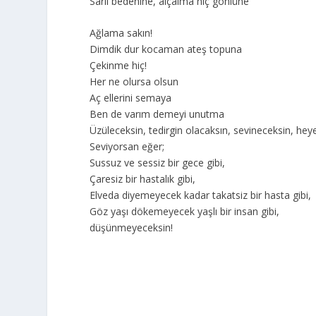
Sarıl bedenine, alçalma hiç gönlüne
Ağlama sakın!
Dimdik dur kocaman ateş topuna
Çekinme hiç!
Her ne olursa olsun
Aç ellerini semaya
Ben de varım demeyi unutma
Üzüleceksin, tedirgin olacaksın, sevineceksin, he
Seviyorsan eğer;
Sussuz ve sessiz bir gece gibi,
Çaresiz bir hastalık gibi,
Elveda diyemeyecek kadar takatsiz bir hasta gibi,
Göz yaşı dökemeyecek yaşlı bir insan gibi,
düşünmeyeceksin!