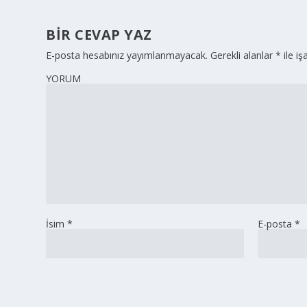
BIR CEVAP YAZ
E-posta hesabınız yayımlanmayacak.
Gerekli alanlar
*
ile iş
YORUM
İsim
*
E-posta
*