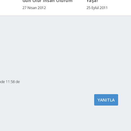
Gün Olur İnsan Olurum
Yaşa!
27 Nisan 2012
25 Eylül 2011
nde 11:58 de
YANITLA