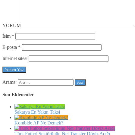
YORUM
İsim
*
E-posta
*
İnternet sitesi
Arama:
Son Eklenenler
Sakarya En Yakın Taksi
Kombide AP Ne Demek?
Türk Futbol Sektörünün Net Transfer Döviz Açığı