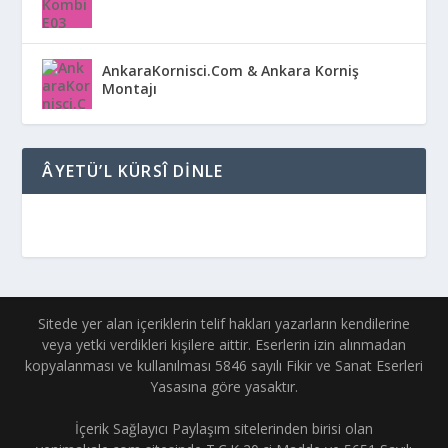
AnkaraKornisci.Com & Ankara Korniş
Montajı
ÂYETÜ’L KÜRSÎ DINLE
Sitede yer alan içeriklerin telif hakları yazarların kendilerine
veya yetki verdikleri kişilere aittir. Eserlerin izin alınmadan
kopyalanması ve kullanılması 5846 sayılı Fikir ve Sanat Eserleri
Yasasına göre yasaktır.
İçerik Sağlayıcı Paylaşım sitelerinden birisi olan