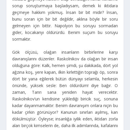
sorup soruşturmaya başladıysam, demek ki iktidara
geçmeye hakkım yokmuş. İnsan bir bit midir? İnsan,
bunu soran için bir bit değildir, aklına böyle bir soru
gelmeyen için bittir. Napolyon bu soruyu sormadan
gider, kocakarıyı öldürürdü. Benim suçum bu soruyu
sormaktır.
Gök ölçüsü, olağan insanların birbirlerine karşı
davranışlarını düzenler. Raskolnikov da olağan bir insan
olduğuna göre: Kalk, hemen şimdi, şu dakikada, dört yol
ağzına koş, yere kapan, ilkin kirlettiğin toprağı öp, sonra
dört bir yana eğilerek bütün dünyayı selamla, herkesin
önünde, yüksek sesle: Ben öldürdüm! diye bağır. O
zaman, Tanrı sana yeniden hayat verecektir.
Raskolnikov’un kendisine yüklediği biricik suç, sonuna
kadar dayanmamaktır: Benim davranışım onlara niçin bu
kadar çirkin görünüyor? Kanunun sınırları aşılmış, kan
dökülmüştür. Öyleyse; insanlığa iyilik eden, iktidarı zorla
alan birçok kimselerin de, daha ilk adımlarında, kafalarını