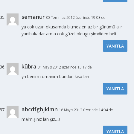
semanur
30 Temmuz 2012 üzerinde 19:03 de
ya cok uzun okusamda bitmez en az bir günümü alır
yanibukadar am a cok güzel oldugu şimdiden beli
YANITLA
kübra
31 Mayıs 2012 üzerinde 13:17 de
yh benim romanım bundan kısa lan
YANITLA
abcdfghjklmn
16 Mayıs 2012 üzerinde 14:04 de
malmışınız lan şiz….!
YANITLA