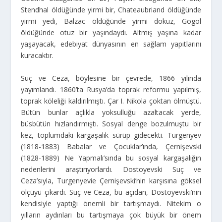
Stendhal öldüğünde yirmi bir, Chateaubriand öldüğünde
yirmi yedi, Balzac öldüğünde yirmi dokuz, Gogol
öldüğünde otuz bir yaşındaydı. Altmış yaşına kadar
yaşayacak, edebiyat dünyasının en sağlam yapıtlarını
kuracaktır.
Suç ve Ceza, böylesine bir çevrede, 1866 yılında
yayımlandı. 1860’ta Rusya’da toprak reformu yapılmış,
toprak köleliği kaldırılmıştı. Çar I. Nikola çoktan ölmüştü.
Bütün bunlar açlıkla yoksulluğu azaltacak yerde,
büsbütün hızlandırmıştı. Sosyal denge bozulmuştu bir
kez, toplumdaki kargaşalık sürüp gidecekti. Turgenyev
(1818-1883) Babalar ve Çocuklar’ında, Çernişevski
(1828-1889) Ne Yapmalı’sında bu sosyal kargaşalığın
nedenlerini araştırıyorlardı. Dostoyevski Suç ve
Ceza’sıyla, Turgenyevie Çernişevski’nin karşısına göksel
ölçüyü çıkardı. Suç ve Ceza, bu açıdan, Dostoyevski’nin
kendisiyle yaptığı önemli bir tartışmaydı. Nitekim o
yılların aydınları bu tartışmaya çok büyük bir önem