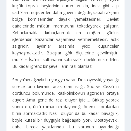
küçük toprak beylerinin durumları da, inek gibi alıp
sattıkları mujiklerden daha güvenli değildir; sabah akşam
bölge komiserinden dayak yemektedirler. Devlet
dairelerinde müdür, memurunu tokatlayarak çalıştırır.
Kırbaçlamakla kırbaçlanmak en olağan günlük
işlerdendir. Kazançlar yaşamaya yetmemektedir, açlık
salgındır, aydınlar arasında yıkıcı düşünceler
kaynaşmaktadır. Bakışlar gök ölçülerine çevrilmiştir,
mujikler İsa’nın saltanatını sabırsızlıkla beklemektedirler:
Bu kadar iğrenç bir şeye Tanrı razı olamaz.
Sonya’nın ağzıyla bu yargıya varan Dostoyevski, yaşadığı
sürece onu kıvrandıracak olan ikiliği, Suç ve Ceza’nın
dördüncü bölümünde, Raskolnikov’un ağzından ortaya
atıyor: Ama gene de razı oluyor işte…. Birkaç yaprak
sonra da, ünlü romanının dayandığı önemli sorulardan
birini sormaktadır: Nasıl oluyor da bu kadar bayağılık,
böyle kutsal bir duyguyla bağdaşabiliyor?. Dostoyevski,
daha birçok yapıtlarında, bu sorunun uyandırdığı