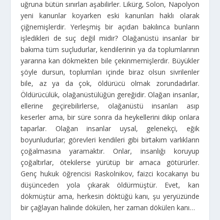
uğruna bütün sınırları aşabilirler. Likürg, Solon, Napolyon
yeni kanunlar koyarken eski kanunları haklı olarak
çiğnemişlerdir. Yerleşmiş bir açıdan bakılınca bunların
işledikleri de suç değil midir? Olağanüstü insanlar bir
bakıma tüm suçludurlar, kendilerinin ya da toplumlarının
yararına kan dökmekten bile çekinmemişlerdir. Büyükler
şöyle dursun, toplumları içinde biraz olsun sivrilenler
bile, az ya da çok, öldürücü olmak zorundadırlar.
Öldürücülük, olağanüstülüğün gereğidir. Olağan insanlar,
ellerine geçirebilirlerse, olağanüstü insanları asıp
keserler ama, bir süre sonra da heykellerini dikip onlara
taparlar. Olağan insanlar uysal, gelenekçi, eğik
boyunludurlar; görevleri kendileri gibi birtakım varlıkların
çoğalmasına yaramaktır. Onlar, insanlığı koruyup
çoğaltırlar, ötekilerse yürütüp bir amaca götürürler.
Genç hukuk öğrencisi Raskolnikov, faizci kocakarıyı bu
düşünceden yola çıkarak öldürmüştür. Evet, kan
dökmüştür ama, herkesin döktüğü kanı, şu yeryüzünde
bir çağlayan halinde dökülen, her zaman dökülen kanı…