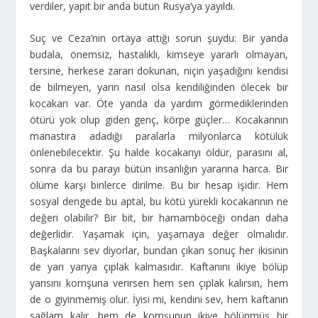
verdiler, yapıt bir anda bütün Rusya’ya yayıldı.
Suç ve Ceza’nın ortaya attığı sorun şuydu: Bir yanda
budala, önemsiz, hastalıklı, kimseye yararlı olmayan,
tersine, herkese zararı dokunan, niçin yaşadığını kendisi
de bilmeyen, yarın nasıl olsa kendiliğinden ölecek bir
kocakarı var. Öte yanda da yardım görmediklerinden
ötürü yok olup giden genç, körpe güçler… Kocakarının
manastıra adadığı paralarla milyonlarca kötülük
önlenebilecektir. Şu halde kocakarıyı öldür, parasını al,
sonra da bu parayı bütün insanlığın yararına harca. Bir
ölüme karşı binlerce dirilme. Bu bir hesap işidir. Hem
sosyal dengede bu aptal, bu kötü yürekli kocakarının ne
değeri olabilir? Bir bit, bir hamamböceği ondan daha
değerlidir. Yaşamak için, yaşamaya değer olmalıdır.
Başkalarını sev diyorlar, bundan çıkan sonuç her ikisinin
de yarı yarıya çıplak kalmasıdır. Kaftanını ikiye bölüp
yarısını komşuna verirsen hem sen çıplak kalırsın, hem
de o giyinmemiş olur. İyisi mi, kendini sev, hem kaftanın
sağlam kalır, hem de komşunun ikiye bölünmüş bir