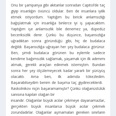
Onu bir şampanya gibi akıtanlar sonradan Capitol’de taç
giyip insanlığın övüncü oldular. Ben de insanlara iyilik
etmek istiyordum. Yaptığım bu biricik anlamsızlığı
bağışlatmak için insanlığa binlerce iyi iş yapacaktım.
Yaptığım işe anlamsızlık bile denemez ya, düpedüz
beceriksizlik denir. Çünkü bu düşünce, başarısızlığa
uğradıktan sonra göründüğü gibi, hiç de budalaca
değildi. Başarısızlığa uğrayan her şey budalaca görünür.
Ben, şimdi budalaca görünen bu eylemle sadece
kendime bağımsızlık sağlamak, yaşamak için ilk adımımı
atmak, gerekli araçları edinmek istemiştim. Bundan
sonra her şey ölçülemeyecek kadar yararlı bir yürüyüş
olacaktı. Ama ben, ilk adımda tökezledim.
Başarabilseydim benim de başıma taç giydireceklerdi.
Raskolnikov niçin başaramamıştır? Çünkü olağanüstülük
sanısına kapılan olağan bir
insandır. Olağanlar büyük acılar çekmeye dayanamazlar,
gerçekten büyük insanlarsa büyük acılar çekmek
zorundadırlar. Olağanlar aşmamaları gereken sınırların