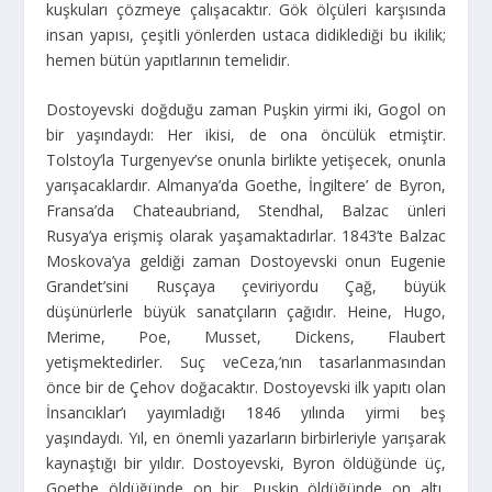
kuşkuları çözmeye çalışacaktır. Gök ölçüleri karşısında
insan yapısı, çeşitli yönlerden ustaca didiklediği bu ikilik;
hemen bütün yapıtlarının temelidir.
Dostoyevski doğduğu zaman Puşkin yirmi iki, Gogol on
bir yaşındaydı: Her ikisi, de ona öncülük etmiştir.
Tolstoy’la Turgenyev’se onunla birlikte yetişecek, onunla
yarışacaklardır. Almanya’da Goethe, İngiltere’ de Byron,
Fransa’da Chateaubriand, Stendhal, Balzac ünleri
Rusya’ya erişmiş olarak yaşamaktadırlar. 1843’te Balzac
Moskova’ya geldiği zaman Dostoyevski onun Eugenie
Grandet’sini Rusçaya çeviriyordu Çağ, büyük
düşünürlerle büyük sanatçıların çağıdır. Heine, Hugo,
Merime, Poe, Musset, Dickens, Flaubert
yetişmektedirler. Suç veCeza,’nın tasarlanmasından
önce bir de Çehov doğacaktır. Dostoyevski ilk yapıtı olan
İnsancıklar’ı yayımladığı 1846 yılında yirmi beş
yaşındaydı. Yıl, en önemli yazarların birbirleriyle yarışarak
kaynaştığı bir yıldır. Dostoyevski, Byron öldüğünde üç,
Goethe öldüğünde on bir, Puşkin öldüğünde on altı,