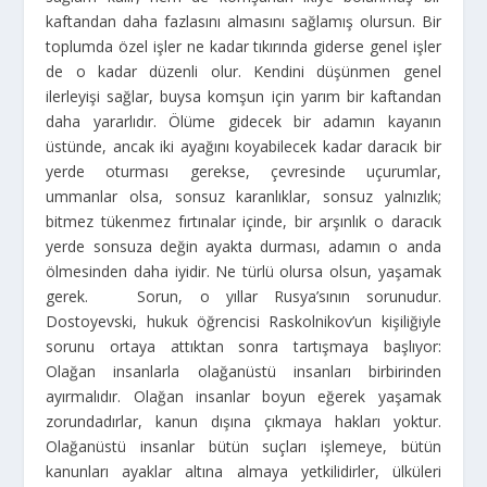
kaftandan daha fazlasını almasını sağlamış olursun. Bir
toplumda özel işler ne kadar tıkırında giderse genel işler
de o kadar düzenli olur. Kendini düşünmen genel
ilerleyişi sağlar, buysa komşun için yarım bir kaftandan
daha yararlıdır. Ölüme gidecek bir adamın kayanın
üstünde, ancak iki ayağını koyabilecek kadar daracık bir
yerde oturması gerekse, çevresinde uçurumlar,
ummanlar olsa, sonsuz karanlıklar, sonsuz yalnızlık;
bitmez tükenmez fırtınalar içinde, bir arşınlık o daracık
yerde sonsuza değin ayakta durması, adamın o anda
ölmesinden daha iyidir. Ne türlü olursa olsun, yaşamak
gerek. Sorun, o yıllar Rusya’sının sorunudur.
Dostoyevski, hukuk öğrencisi Raskolnikov’un kişiliğiyle
sorunu ortaya attıktan sonra tartışmaya başlıyor:
Olağan insanlarla olağanüstü insanları birbirinden
ayırmalıdır. Olağan insanlar boyun eğerek yaşamak
zorundadırlar, kanun dışına çıkmaya hakları yoktur.
Olağanüstü insanlar bütün suçları işlemeye, bütün
kanunları ayaklar altına almaya yetkilidirler, ülküleri