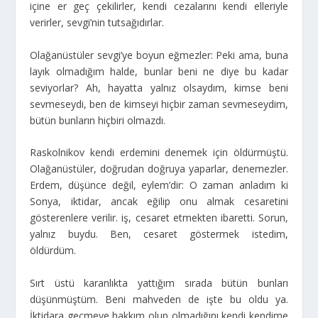
içine er geç çekilirler, kendi cezalarını kendi elleriyle
verirler, sevgi’nin tutsağıdırlar.
Olağanüstüler sevgi’ye boyun eğmezler: Peki ama, buna
layık olmadığım halde, bunlar beni ne diye bu kadar
seviyorlar? Ah, hayatta yalnız olsaydım, kimse beni
sevmeseydi, ben de kimseyi hiçbir zaman sevmeseydim,
bütün bunların hiçbiri olmazdı.
Raskolnikov kendi erdemini denemek için öldürmüştü.
Olağanüstüler, doğrudan doğruya yaparlar, denemezler.
Erdem, düşünce değil, eylem’dir: O zaman anladım ki
Sonya, iktidar, ancak eğilip onu almak cesaretini
gösterenlere verilir. iş, cesaret etmekten ibaretti. Sorun,
yalnız buydu. Ben, cesaret göstermek istedim,
öldürdüm.
Sırt üstü karanlıkta yattığım sırada bütün bunları
düşünmüştüm. Beni mahveden de işte bu oldu ya.
İktidara geçmeye hakkım olup olmadığını kendi kendime