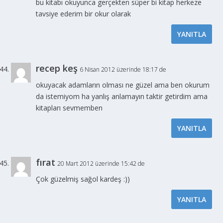
bu kitabı okuyunca gerçekten süper bi kitap herkeze
tavsiye ederim bir okur olarak
YANITLA
recep keş
6 Nisan 2012 üzerinde 18:17 de
okuyacak adamların olması ne güzel ama ben okurum
da istemiyom ha yanlış anlamayın taktir getirdim ama
kitapları sevmemben
YANITLA
fırat
20 Mart 2012 üzerinde 15:42 de
Çok güzelmiş sağol kardeş :))
YANITLA