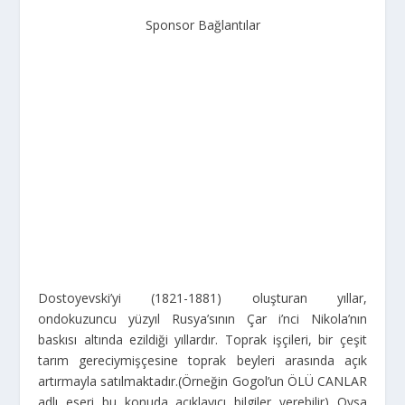
Sponsor Bağlantılar
Dostoyevski’yi (1821-1881) oluşturan yıllar,
ondokuzuncu yüzyıl Rusya’sının Çar i’nci Nikola’nın
baskısı altında ezildiği yıllardır. Toprak işçileri, bir çeşit
tarım gereciymişçesine toprak beyleri arasında açık
artırmayla satılmaktadır.(Örneğin Gogol’un ÖLÜ CANLAR
adlı eseri bu konuda açıklayıcı bilgiler verebilir) Oysa