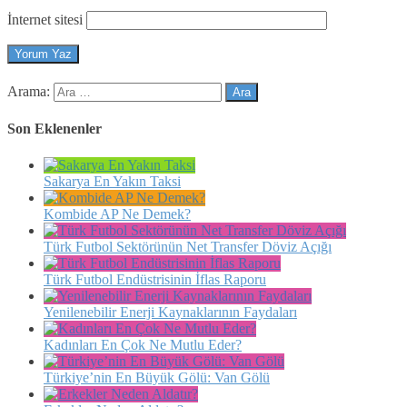
İnternet sitesi
Arama:
Son Eklenenler
Sakarya En Yakın Taksi
Kombide AP Ne Demek?
Türk Futbol Sektörünün Net Transfer Döviz Açığı
Türk Futbol Endüstrisinin İflas Raporu
Yenilenebilir Enerji Kaynaklarının Faydaları
Kadınları En Çok Ne Mutlu Eder?
Türkiye’nin En Büyük Gölü: Van Gölü