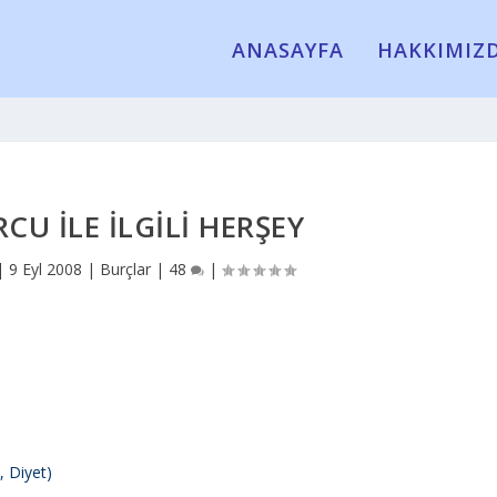
ANASAYFA
HAKKIMIZ
CU İLE İLGILI HERŞEY
|
9 Eyl 2008
|
Burçlar
|
48
|
k, Diyet)