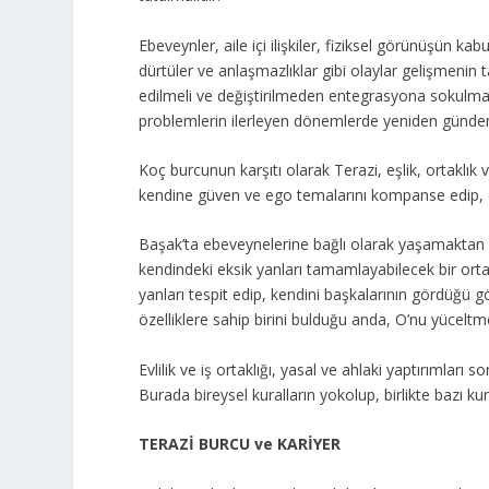
Ebeveynler, aile içi ilişkiler, fiziksel görünüşün kab
dürtüler ve anlaşmazlıklar gibi olaylar gelişmenin 
edilmeli ve değiştirilmeden entegrasyona sokulmalıd
problemlerin ilerleyen dönemlerde yeniden gündem
Koç burcunun karşıtı olarak Terazi, eşlik, ortaklık
kendine güven ve ego temalarını kompanse edip, 
Başak’ta ebeveynelerine bağlı olarak yaşamaktan 
kendindeki eksik yanları tamamlayabilecek bir ortak
yanları tespit edip, kendini başkalarının gördüğü g
özelliklere sahip birini bulduğu anda, O’nu yüceltm
Evlilik ve iş ortaklığı, yasal ve ahlaki yaptırımları 
Burada bireysel kuralların yokolup, birlikte bazı ku
TERAZİ BURCU ve KARİYER