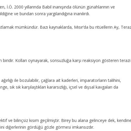
, İ.Ö. 2000 yıllarında Babil inanışında ölünün günahlarının ve
ildiğine ve bundan sonra yargılandığına inanılırdı.
stlamak mümkündür. Bazı kaynaklarda, Mısır’da bu ritüellerin Ay, Teraz
iridir. Kolları oynayarak, sonsuzluğa karşı reaksiyon gösteren terazi
ırlığı ile bozulabilir, çağlara ait kaderleri, imparatorların talihini,
, sık sık karşılaştıkları kararsızlığı, içsel ve dışsal kavgaları da
tif ve bilinçsiz kısım geçilmiştir. Birey bu alana gelinceye dek, kendin
ndini diğerlerinin gördüğü gözle görmesi imkansızdır.