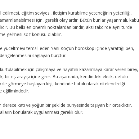
ul edilmesi, eğitim seviyesi, iletişim kurabilme yeteneğinin yeterliliği,
tamamlanabilmesi için, gerekli olaylardır. Bütün bunlar yaşanmalı, kabu
ır. Bu belki en önemli noktalardan biridir, aksi takdirde aynı türde
e gelmesi söz konusu olabilir.
 ve yüceltmeyi temsil eder. Yani Koç’un horoskop içinde yarattığı ben,
dengelenmesini sağlayan burçtur.
kurtulabilmek için çalışmaya ve hayatını kazanmaya karar veren birey,
, bir eş arayışı içine girer. Bu aşamada, kendindeki eksik, defolu
özle görmeye başlayan kişi, kendinde hatalı olarak nitelendirdiği
e eğilimindedir.
son derece katı ve yoğun bir şekilde bünyesinde taşıyan bir ortaklıktır.
ralların konularak uygulanması gerekli olur.