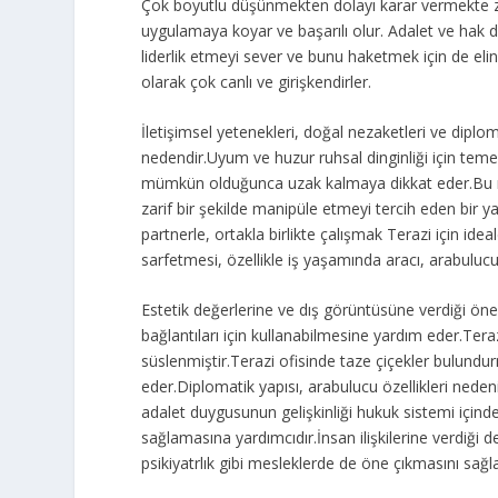
Çok boyutlu düşünmekten dolayı karar vermekte z
uygulamaya koyar ve başarılı olur. Adalet ve hak 
liderlik etmeyi sever ve bunu haketmek için de eli
olarak çok canlı ve girişkendirler.
İletişimsel yetenekleri, doğal nezaketleri ve diplo
nedendir.Uyum ve huzur ruhsal dinginliği için teme
mümkün olduğunca uzak kalmaya dikkat eder.Bu rek
zarif bir şekilde manipüle etmeyi tercih eden bir y
partnerle, ortakla birlikte çalışmak Terazi için ideal
sarfetmesi, özellikle iş yaşamında aracı, arabuluc
Estetik değerlerine ve dış görüntüsüne verdiği öne
bağlantıları için kullanabilmesine yardım eder.Terazi
süslenmiştir.Terazi ofisinde taze çiçekler bulundurm
eder.Diplomatik yapısı, arabulucu özellikleri neden
adalet duygusunun gelişkinliği hukuk sistemi için
sağlamasına yardımcıdır.İnsan ilişkilerine verdiği 
psikiyatrlık gibi mesleklerde de öne çıkmasını sağla