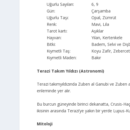
Uğurlu Sayıları:
6, 9
Gün:
Çarşamba
Uğurlu Taşı:
Opal, Zümrüt
Renk:
Mavi, Lila
Tarot kartı:
Aşıklar
Hayvan:
Yılan, Kertenkele
Bitki:
Badem, Selvi ve Dişb
Kıymetli Taş:
Koyu Zafir, Zeberce
Kıymetli Maden:
Bakır
Terazi Takım Yıldızı (Astronomi)
Terazi takımyıldızında Zuben al Ganubi ve Zuben al 
enleminde yer alır.
Bu burcun güneyinde birinci dekanatta, Crusis-Ha
ikisinin arasında Terazi’ye yakın bir yerde Lupus-Kur
Mitoloji