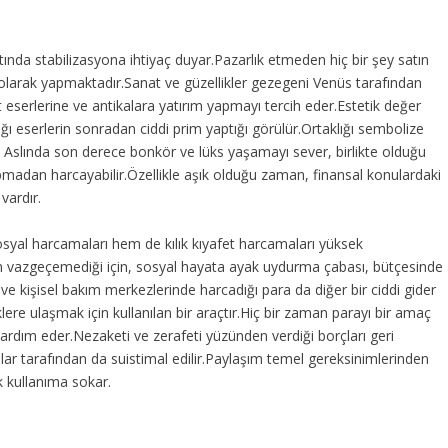
nda stabilizasyona ihtiyaç duyar.Pazarlık etmeden hiç bir şey satın
olarak yapmaktadır.Sanat ve güzellikler gezegeni Venüs tarafından
 eserlerine ve antikalara yatırım yapmayı tercih eder.Estetik değer
ldığı eserlerin sonradan ciddi prim yaptığı görülür.Ortaklığı sembolize
. Aslında son derece bonkör ve lüks yaşamayı sever, birlikte olduğu
pmadan harcayabilir.Özellikle aşık olduğu zaman, finansal konulardaki
vardır.
yal harcamaları hem de kılık kıyafet harcamaları yüksek
an vazgeçemediği için, sosyal hayata ayak uydurma çabası, bütçesinde
 ve kişisel bakım merkezlerinde harcadığı para da diğer bir ciddi gider
lere ulaşmak için kullanılan bir araçtır.Hiç bir zaman parayı bir amaç
yardım eder.Nezaketi ve zerafeti yüzünden verdiği borçları geri
lar tarafından da suistimal edilir.Paylaşım temel gereksinimlerinden
 kullanıma sokar.