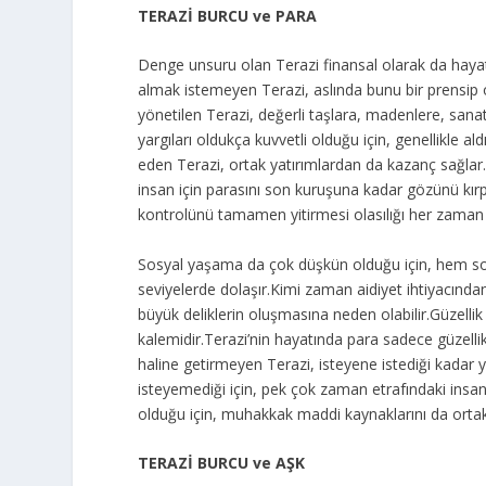
TERAZİ BURCU ve PARA
Denge unsuru olan Terazi finansal olarak da hayatı
almak istemeyen Terazi, aslında bunu bir prensip 
yönetilen Terazi, değerli taşlara, madenlere, sanat
yargıları oldukça kuvvetli olduğu için, genellikle a
eden Terazi, ortak yatırımlardan da kazanç sağlar
insan için parasını son kuruşuna kadar gözünü kır
kontrolünü tamamen yitirmesi olasılığı her zaman 
Sosyal yaşama da çok düşkün olduğu için, hem sos
seviyelerde dolaşır.Kimi zaman aidiyet ihtiyacınd
büyük deliklerin oluşmasına neden olabilir.Güzellik
kalemidir.Terazi’nin hayatında para sadece güzellik
haline getirmeyen Terazi, isteyene istediği kadar 
isteyemediği için, pek çok zaman etrafındaki insan
olduğu için, muhakkak maddi kaynaklarını da ortak
TERAZİ BURCU ve AŞK