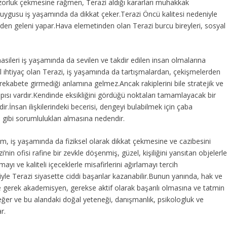
orluk çekmesine rağmen, Terazi aldığı kararları muhakkak
duygusu iş yaşamında da dikkat çeker.Terazi Öncü kalitesi nedeniyle
nden geleni yapar.Hava elemetinden olan Terazi burcu bireyleri, sosyal
masileri iş yaşamında da sevilen ve takdir edilen insan olmalarına
l ihtiyaç olan Terazi, iş yaşamında da tartışmalardan, çekişmelerden
abete girmediği anlamına gelmez.Ancak rakiplerini bile stratejik ve
apısı vardır.Kendinde eksikliğini gördüğü noktaları tamamlayacak bir
dir.İnsan ilişkilerindeki becerisi, dengeyi bulabilmek için çaba
u gibi sorumlulukları almasına nedendir.
m, iş yaşamında da fiziksel olarak dikkat çekmesine ve cazibesini
’nin ofisi rafine bir zevkle döşenmiş, güzel, kişiliğini yansıtan objelerl
ayı ve kaliteli içeceklerle misafirlerini ağırlamayı tercih
iyle Terazi siyasette ciddi başarılar kazanabilir.Bunun yanında, hak ve
de gerek akademisyen, gerekse aktif olarak başarılı olmasına ve tatmin
değer ve bu alandaki doğal yeteneği, danışmanlık, psikologluk ve
r.