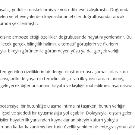
sal iç güdüler maskelenmiş ve yok edilmeye çalışılmıştır. Doğumda
n gelen ve ebeveynlerden kaynaklanan etkiler doğrultusunda, ancak
rumda şekillenmiştir.
sine empoze ettiği özellikler doğrultusunda hayatını yönlendirir. Bu
cek gerçek bilinçlilik halinin, alternatif görüşlerin ve fikirlerin
la, bireyin görünen ile görünmeyen yüzü ya da, gerçek varlığı
en getirilen özelliklerin bir denge oluşturulması aşaması olarak da
yarısı, belki de yaşamın temelini oluşturan ilk yarısı tamamlanmış,
ngeleyecek diğer unsurların hayata ve kişiliğe mal edilmesi aşamasına
otansiyel bir bütünlüğe ulaşma ihtimalini taşırken, bunun varlığını
çsel ve şiddetli bir uyuşmazlığa yol açabilir. Dolayısıyla, dıştan gelen
kişiler hayatın ilk yarısından kaynaklanan bireyin kalıtım yoluyla
amana kadar kazanılmış her türlü özellik yeniden bir entegrasyona tabi