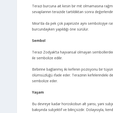
Terazi burcuna ait kesin bir mit olmamasına rağmen
sevaplarının terazide tartıldıktan sonra değerlendir
Mısır’da da pek çok papirüste aynı sembolojiye ra
burcundayken yapıldığı öne sürülür.
Sembol
Terazi Zodyak’ta hayvansal olmayan sembollerden b
ile sembolize edilir.
Birbirine bağlanmış iki kefenin pozisyonu bir tüyün ağ
ölümsüzlüğü ifade eder. Terazinin kefelerindeki denge
sembolize eder.
Yaşam
Bu devreye kadar horoskobun alt yarısı, yani subjek
bakışında subjektif ve bilinçsizdir. Dolayısıyla, ke