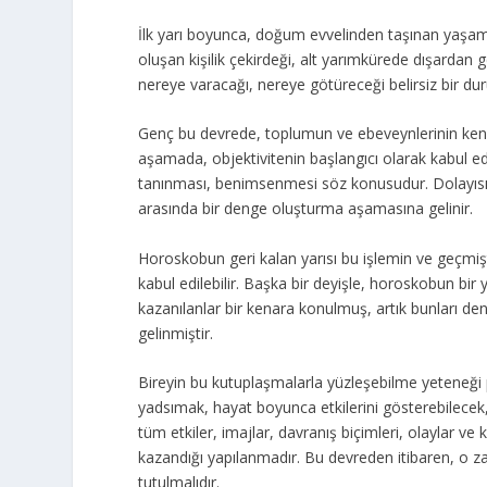
İlk yarı boyunca, doğum evvelinden taşınan yaşam
oluşan kişilik çekirdeği, alt yarımkürede dışarda
nereye varacağı, nereye götüreceği belirsiz bir du
Genç bu devrede, toplumun ve ebeveynlerinin kendi
aşamada, objektivitenin başlangıcı olarak kabul edile
tanınması, benimsenmesi söz konusudur. Dolayısıy
arasında bir denge oluşturma aşamasına gelinir.
Horoskobun geri kalan yarısı bu işlemin ve geçmişt
kabul edilebilir. Başka bir deyişle, horoskobun bir 
kazanılanlar bir kenara konulmuş, artık bunları de
gelinmiştir.
Bireyin bu kutuplaşmalarla yüzleşebilme yeteneği p
yadsımak, hayat boyunca etkilerini gösterebilecek, i
tüm etkiler, imajlar, davranış biçimleri, olaylar ve 
kazandığı yapılanmadır. Bu devreden itibaren, o z
tutulmalıdır.