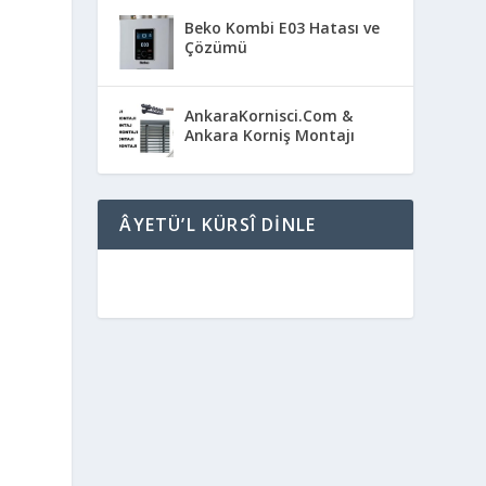
Beko Kombi E03 Hatası ve
Çözümü
AnkaraKornisci.Com &
Ankara Korniş Montajı
ÂYETÜ’L KÜRSÎ DINLE