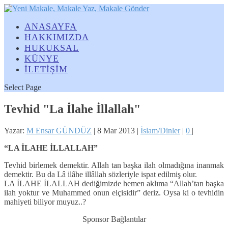
ANASAYFA
HAKKIMIZDA
HUKUKSAL
KÜNYE
İLETİŞİM
Select Page
Tevhid "La İlahe İllallah"
Yazar:
M Ensar GÜNDÜZ
|
8 Mar 2013
|
İslam/Dinler
|
0
|
“LA İLAHE İLLALLAH”
Tevhid birlemek demektir. Allah tan başka ilah olmadığına inanmak
demektir. Bu da Lâ ilâhe illâllah sözleriyle ispat edilmiş olur.
LA İLAHE İLALLAH dediğimizde hemen aklıma “Allah’tan başka
ilah yoktur ve Muhammed onun elçisidir” deriz. Oysa ki o tevhidin
mahiyeti biliyor muyuz..?
Sponsor Bağlantılar