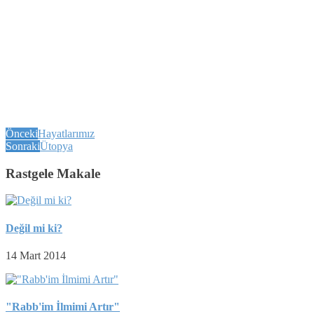
Önceki
Hayatlarımız
Sonraki
Ütopya
Rastgele Makale
Değil mi ki?
14 Mart 2014
"Rabb'im İlmimi Artır"