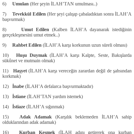
6)
Umulan
(Her şeyin İLAH’TAN umulması..)
7)
Tevekkül Edilen
(Her şeyi çalışıp çabaladıktan sonra İLAH’A
başvurmak)
8)
Umut Edilen
(Kalben İLAH’A dayanarak istediğinin
gerçekleşmesini umut etmek..)
9)
Rahbet Edilen
(İLAH’A karşı korkunun uzun süreli olması)
10)
Huşu Duymak
(İLAH’A karşı Kalpte, Seste, Bakışlarda
sükûnet ve mutmain olmak)
11)
Haşyet
(İLAH’A karşı vereceğin zarardan değil de şahsından
korkmak)
12)
İnabe
(İLAH’A defalarca başvurmaktadır)
13)
İstiane
(İLAH’TAN yardım istemek)
14)
İstiaze
(İLAH’A sığınmak)
15)
Adak Adamak
(Karşılık beklemeden İLAH’A sahip
olduklarından adak adamak)
16)
Kurban Kesmek
(İLAH adını getirerek ona kurban