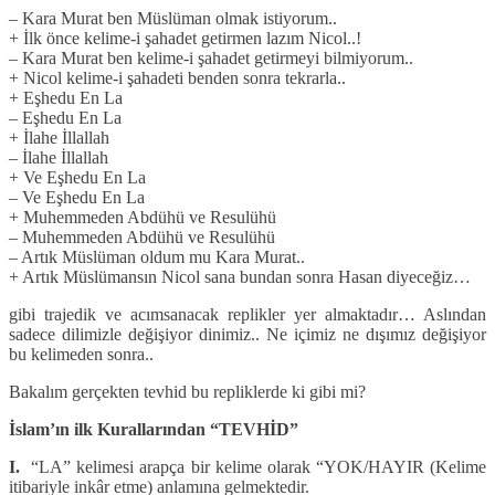
– Kara Murat ben Müslüman olmak istiyorum..
+ İlk önce kelime-i şahadet getirmen lazım Nicol..!
– Kara Murat ben kelime-i şahadet getirmeyi bilmiyorum..
+ Nicol kelime-i şahadeti benden sonra tekrarla..
+ Eşhedu En La
– Eşhedu En La
+ İlahe İllallah
– İlahe İllallah
+ Ve Eşhedu En La
– Ve Eşhedu En La
+ Muhemmeden Abdühü ve Resulühü
– Muhemmeden Abdühü ve Resulühü
– Artık Müslüman oldum mu Kara Murat..
+ Artık Müslümansın Nicol sana bundan sonra Hasan diyeceğiz…
gibi trajedik ve acımsanacak replikler yer almaktadır… Aslından
sadece dilimizle değişiyor dinimiz.. Ne içimiz ne dışımız değişiyor
bu kelimeden sonra..
Bakalım gerçekten tevhid bu repliklerde ki gibi mi?
İslam’ın ilk Kurallarından “TEVHİD”
I.
“LA” kelimesi arapça bir kelime olarak “YOK/HAYIR (Kelime
itibariyle inkâr etme) anlamına gelmektedir.