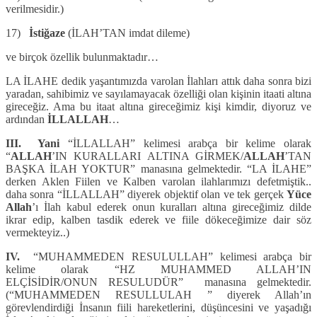
verilmesidir.)
17)
İstiğaze
(İLAH’TAN imdat dileme)
ve birçok özellik bulunmaktadır…
LA İLAHE dedik yaşantımızda varolan İlahları attık daha sonra bizi
yaradan, sahibimiz ve sayılamayacak özelliği olan kişinin itaati altına
gireceğiz. Ama bu itaat altına gireceğimiz kişi kimdir, diyoruz ve
ardından
İLLALLAH
…
III.
Yani
“İLLALLAH” kelimesi arabça bir kelime olarak
“
ALLAH
’IN KURALLARI ALTINA GİRMEK/
ALLAH
’TAN
BAŞKA İLAH YOKTUR” manasına gelmektedir. “LA İLAHE”
derken Aklen Fiilen ve Kalben varolan ilahlarımızı defetmiştik..
daha sonra “İLLALLAH” diyerek objektif olan ve tek gerçek
Yüce
Allah
’ı İlah kabul ederek onun kuralları altına gireceğimiz dilde
ikrar edip, kalben tasdik ederek ve fiile dökeceğimize dair söz
vermekteyiz..)
IV.
“MUHAMMEDEN RESULULLAH” kelimesi arabça bir
kelime olarak “HZ MUHAMMED ALLAH’IN
ELÇİSİDİR/ONUN RESULUDÜR” manasına gelmektedir.
(“MUHAMMEDEN RESULLULAH ” diyerek Allah’ın
görevlendirdiği İnsanın fiili hareketlerini, düşüncesini ve yaşadığı