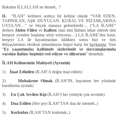
Bakalım İLLALLAH ne demek.. ?
II.
“İLAH” kelimesi arabça bir kelime olarak “VAR EDEN,
TAPINILAN, AŞK DUYULAN. KURAL VE NİZAMLARINA
UYULAN…” ve birçok manaya gelmektedir… (“LA İLAHE”
derken
Aklen Fiilen
ve
Kalben
olan tüm İlahları inkar ederek tüm
herşeye yeniden başlama sözü veriyoruz…) LA İLAHE’den kasıt,
herşeyi LA ile hayatımızdan sildikten sonra bizi ve tüm
ihtiyaçlarımızı eksiksiz tamamlayan kişiye karşı bir
haykırıştır
. Yani
“
Ey yaşantımda; kalbimde sözlerimde ve davranışlarımda
varolan ilahlar hepinizi red ediyor ve siliyorum
” demektir.
İLAH Kelimesinin Mahiyeti (Ayrıntılı)
1)
İtaat Edinilen
(İLAH’A doğru itaat edilen)
2)
Muhakeme Olmak
(İLAH’IN, hayatının her yönünde
kurallarına uymak)
3)
En Çok Sevilen Kişi
(İLAH’I her yönüyle çok sevmek)
4)
Dua Edilen
(Her şeyi İLAH’TAN dua ile istemek..)
5)
Korkulan
(İLAH’TAN korkmak..)