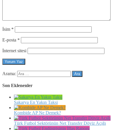
İsim
*
E-posta
*
İnternet sitesi
Arama:
Son Eklenenler
Sakarya En Yakın Taksi
Kombide AP Ne Demek?
Türk Futbol Sektörünün Net Transfer Döviz Açığı