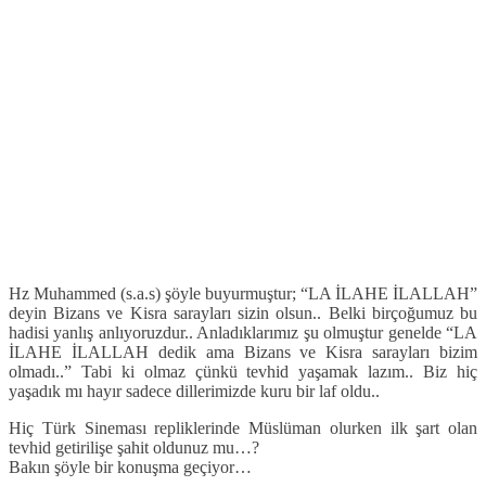
Hz Muhammed (s.a.s) şöyle buyurmuştur; “LA İLAHE İLALLAH”
deyin Bizans ve Kisra sarayları sizin olsun.. Belki birçoğumuz bu
hadisi yanlış anlıyoruzdur.. Anladıklarımız şu olmuştur genelde “LA
İLAHE İLALLAH dedik ama Bizans ve Kisra sarayları bizim
olmadı..” Tabi ki olmaz çünkü tevhid yaşamak lazım.. Biz hiç
yaşadık mı hayır sadece dillerimizde kuru bir laf oldu..
Hiç Türk Sineması repliklerinde Müslüman olurken ilk şart olan
tevhid getirilişe şahit oldunuz mu…?
Bakın şöyle bir konuşma geçiyor…