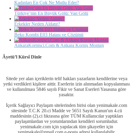
Kadınları En Çok Ne Mutlu Eder?
Türkiye’nin En Büyük Gölü: Van Gölü
Erkekler Neden Aldatır?
Beko Kombi E03 Hatası ve Çözümü
AnkaraKornisci.Com & Ankara Korniş Montajı
Âyetü’l Kürsî Dinle
Sitede yer alan içeriklerin telif hakları yazarların kendilerine veya
yetki verdikleri kişilere aittir. Eserlerin izin alınmadan kopyalanması
ve kullanılması 5846 sayılı Fikir ve Sanat Eserleri Yasasına göre
yasaktır.
İçerik Sağlayıcı Paylaşım sitelerinden birisi olan yenimakale.com
sitesinde T.C.K 20.ci Madde ve 5651 Sayılı Kanun'un 4.cü
maddesinin (2).ci fıkrasına göre TÜM Kullanıcılar yaptıkları
paylaşımlardan ve yorumlarından kendileri sorumludur.
yenimakale.com için yapılacak tüm şikayetler için
yenimakale@gmail.com e-posta adresi kullanılabilir.