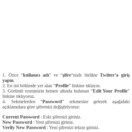
1. Önce “
kullanıcı adı
” ve “
şifre
“nizle birlikte
Twitter’a giriş
yapın
.
2. En üst bölümde yer alan “
Profile
” linkine tıklayın.
3. Görüntü resminizin hemen altında bulunan “
Edit Your Profile
”
linkine tıklıyoruz.
4. Sekmelerden “
Password
” sekmesine gelerek aşağıdaki
açıklamalara göre şifremizi değiştiriyoruz:
Current Password
: Eski şifrenizi giriniz.
New Password
: Yeni şifrenizi giriniz.
Verify New Password
: Yeni şifrenizi tekrar giriniz.