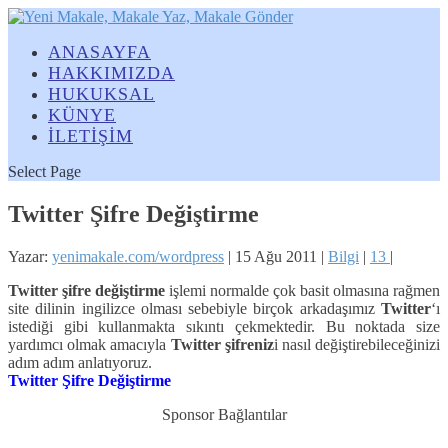
ANASAYFA
HAKKIMIZDA
HUKUKSAL
KÜNYE
İLETİŞİM
Select Page
Twitter Şifre Değiştirme
Yazar:
yenimakale.com/wordpress
|
15 Ağu 2011
|
Bilgi
|
13
|
Twitter şifre değiştirme
işlemi normalde çok basit olmasına rağmen
site dilinin ingilizce olması sebebiyle birçok arkadaşımız
Twitter
‘ı
istediği gibi kullanmakta sıkıntı çekmektedir. Bu noktada size
yardımcı olmak amacıyla
Twitter şifreniz
i nasıl değiştirebileceğinizi
adım adım anlatıyoruz.
Twitter Şifre Değiştirme
Sponsor Bağlantılar