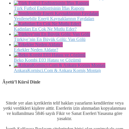
Türk Futbol Endüstrisinin İflas Raporu
Yenilenebilir Enerji Kaynaklarının Faydaları
Kadınları En Çok Ne Mutlu Eder?
Türkiye’nin En Büyük Gölü: Van Gölü
Erkekler Neden Aldatır?
Beko Kombi E03 Hatası ve Çözümü
AnkaraKornisci.Com & Ankara Korniş Montajı
Âyetü’l Kürsî Dinle
Sitede yer alan içeriklerin telif hakları yazarların kendilerine veya
yetki verdikleri kişilere aittir. Eserlerin izin alınmadan kopyalanması
ve kullanılması 5846 sayılı Fikir ve Sanat Eserleri Yasasına göre
yasaktır.
İçerik Sağlayıcı Paylaşım sitelerinden birisi olan yenimakale.com