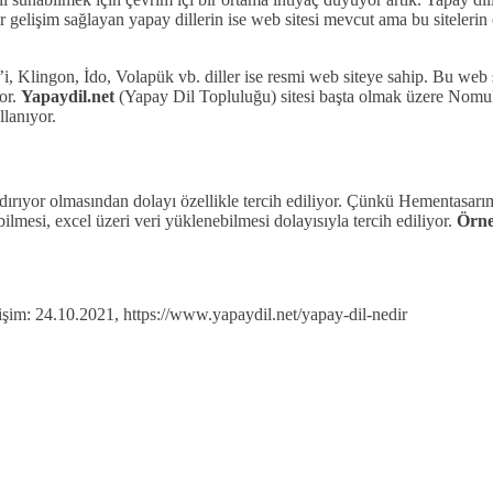
ir gelişim sağlayan yapay dillerin ise web sitesi mevcut ama bu siteler
 Klingon, İdo, Volapük vb. diller ise resmi web siteye sahip. Bu web 
or.
Yapaydil.net
(Yapay Dil Topluluğu) sitesi başta olmak üzere Nomul
llanıyor.
ındırıyor olmasından dolayı özellikle tercih ediliyor. Çünkü Hementasarı
ilmesi, excel üzeri veri yüklenebilmesi dolayısıyla tercih ediliyor.
Örne
şim: 24.10.2021, https://www.yapaydil.net/yapay-dil-nedir