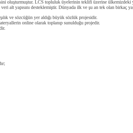
ni oluşturmuştur. LCS topluluk üyelerinin teklifi üzerine ülkemizdeki ya
veri alt yapısını desteklemiştir. Dünyada ilk ve şu an tek olan birkaç ya
şılık ve sözcüğün yer aldığı büyük sözlük projesidir.
teryallerin online olarak toplanıp sunulduğu projedir.
ir.
ır;