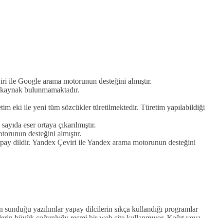
viri ile Google arama motorunun desteğini almıştır.
la kaynak bulunmamaktadır.
tim eki ile yeni tüm sözcükler türetilmektedir. Türetim yapılabildiği
yıda eser ortaya çıkarılmıştır.
otorunun desteğini almıştır.
yapay dildir. Yandex Çeviri ile Yandex arama motorunun desteğini
ın sunduğu yazılımlar yapay dilcilerin sıkça kullandığı programlar
illerin büyük çoğunluğu resmi bir web site kullanmıyor. Kağıt veya