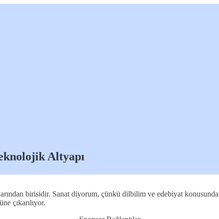
eknolojik Altyapı
larından birisidir. Sanat diyorum, çünkü dilbilim ve edebiyat konusunda 
üne çıkarılıyor.