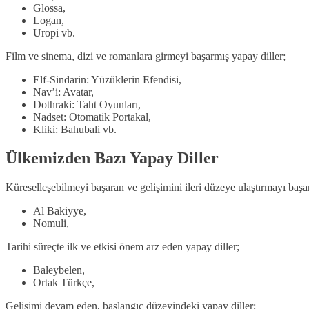
Glossa,
Logan,
Uropi vb.
Film ve sinema, dizi ve romanlara girmeyi başarmış yapay diller;
Elf-Sindarin: Yüzüklerin Efendisi,
Nav’i: Avatar,
Dothraki: Taht Oyunları,
Nadset: Otomatik Portakal,
Kliki: Bahubali vb.
Ülkemizden Bazı Yapay Diller
Küreselleşebilmeyi başaran ve gelişimini ileri düzeye ulaştırmayı başa
Al Bakiyye,
Nomuli,
Tarihi süreçte ilk ve etkisi önem arz eden yapay diller;
Baleybelen,
Ortak Türkçe,
Gelişimi devam eden, başlangıç düzeyindeki yapay diller;