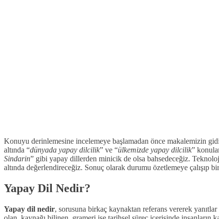
Konuyu derinlemesine incelemeye başlamadan önce makalemizin gidişat
altında “
dünyada yapay dilcilik
” ve “
ülkemizde yapay dilcilik
” konula
Sindarin
” gibi yapay dillerden minicik de olsa bahsedeceğiz. Teknoloj
altında değerlendireceğiz. Sonuç olarak durumu özetlemeye çalışıp b
Yapay Dil Nedir?
Yapay dil nedir
, sorusuna birkaç kaynaktan referans vererek yanıtlar
olan, kaynağı bilinen, grameri ise tarihsel süreç içerisinde insanların k