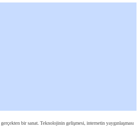
gerçekten bir sanat. Teknolojinin gelişmesi, internetin yaygınlaşması