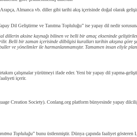
Arapça, Almanca vb. diller gibi tarihi akış içerisinde doğal olarak geliş
apay Dil Geliştirme ve Tanıtma Topluluğu” ise yapay dil nedir sorusuna
 dillerin aksine kaynağı bilinen ve belli bir amaç ekseninde geliştirile
ilir. Belli bir zaman içerisinde dilbilgisi kuralları tarihin akışına göre
abuller ve yönelimler ile harmanlanmamıştır. Tamamen insan eliyle planl
irtakım çalışmalar yürütmeyi ifade eder. Yeni bir yapay dil yapma-gelişt
aliyeti içerir.
age Creation Society). Conlang.org platform bünyesinde yapay dilciliği
anıtma Topluluğu
” bunu üstlenmiştir. Dünya çapında faaliyet gösteren 