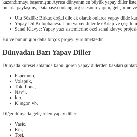
kazandırmayı başarmıştır. Ayrıca dünyanın en büyük yapay diller listesi
onlarla paylaşmış, Database.conlang.org sitesinin yapım, geliştirme ve 
Ulu Sözlük: Birkaç doğal dile ek olarak onlarca yapay dilde kar
Yapay Dil Kütüphanesi: Tüm yapay dillerde eKitap ve çeşitli ma
Sanal Klavye: Yapay yazı sistemlerine özel sanal klavye projesid
Bu ve bunun gibi daha birçok projeyi yürütmektedir.
Dünyadan Bazı Yapay Diller
Dünyada küresel anlamda kabul gören yapay dillerden bazıları şunlard
Esperanto,
Volapük,
Toki Pona,
Nav’i,
İdo,
Klingon vb.
Diğer dünyada geliştirilen yapay diller;
Vasic,
Rili,
Tosi,