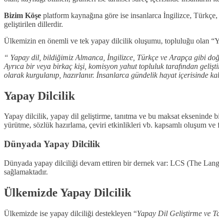
Bizim Köşe
platform kaynağına göre ise insanlarca İngilizce, Türkçe, 
geliştirilen dillerdir.
Ülkemizin en önemli ve tek yapay dilcilik oluşumu, topluluğu olan “Y
“ Yapay dil, bildiğimiz Almanca, İngilizce, Türkçe ve Arapça gibi doğal
Ayrıca bir veya birkaç kişi, komisyon yahut topluluk tarafından geliştir
olarak kurgulanıp, hazırlanır. İnsanlarca gündelik hayat içerisinde k
Yapay Dilcilik
Yapay dilcilik, yapay dil geliştirme, tanıtma ve bu maksat ekseninde b
yürütme, sözlük hazırlama, çeviri etkinlikleri vb. kapsamlı oluşum ve fa
Dünyada Yapay Dilcilik
Dünyada yapay dilciliği devam ettiren bir dernek var: LCS (The Langu
sağlamaktadır.
Ülkemizde Yapay Dilcilik
Ülkemizde ise yapay dilciliği destekleyen “
Yapay Dil Geliştirme ve T