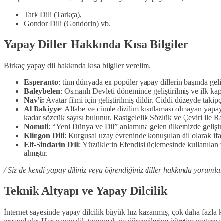
Tark Dili (Tarkça),
Gondor Dili (Gondorin) vb.
Yapay Diller Hakkında Kısa Bilgiler
Birkaç yapay dil hakkında kısa bilgiler verelim.
Esperanto
: tüm dünyada en popüler yapay dillerin başında geliy
Baleybelen
: Osmanlı Devleti döneminde geliştirilmiş ve ilk ka
Nav’i:
Avatar filmi için geliştirilmiş dildir. Ciddi düzeyde takip
Al Bakiyye
: Alfabe ve cümle dizilim kısıtlaması olmayan yapay 
kadar sözcük sayısı bulunur. Rastgelelik Sözlük ve Çeviri ile R
Nomuli
: “Yeni Dünya ve Dil” anlamına gelen ülkemizde gelişim
Klingon Dili
: Kurgusal uzay evreninde konuşulan dil olarak ifad
Elf-Sindarin Dili
: Yüzüklerin Efendisi üçlemesinde kullanılan 
almıştır.
/ Siz de kendi yapay diliniz veya öğrendiğiniz diller hakkında yorumlar
Teknik Altyapı ve Yapay Dilcilik
İnternet sayesinde yapay dilcilik büyük hız kazanmış, çok daha fazla k
arasındadır. Her yapay dil, tanınmak ve öğrencilerine öğretim materya