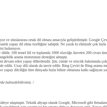
or ve uluslararası ortak dil olması amacıyla geliştirilmiştir. Google Çe
psamlı yapay dil olma özelliğine sahiptir. Ne yazık ki elimizde çok faz
çisi bulunuyor.
dildir. 100 temel fiil ve toplamda 1000 sözcüğe ilaveten 200 civarı türe
astgelelik arama motorunun desteğini almıştır.
i devam eden yapay dillerdendir. Şiir, cümle ve sözcük bakımında çok sa
e edilir. Uzay dili olarak da tasvir edilir. Bing Çeviri ile Bing arama m
ve yapay dilciliğin tüm dünyada hızla bilinir olmasına katkı sağlayan 
da bahsedebilirsiniz. /
itleye ulaşmıştır. Teknik altyapı olarak Google, Microsoft gibi firmalar
li sunabilmek için çevrim içi bir ortama ihtiyaç duyuyor artık. Yapay d