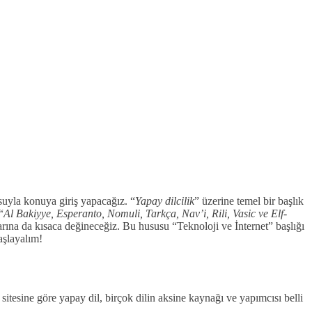
suyla konuya giriş yapacağız. “
Yapay dilcilik
” üzerine temel bir başlık
“
Al Bakiyye, Esperanto, Nomuli, Tarkça, Nav’i, Rili, Vasic ve Elf-
arına da kısaca değineceğiz. Bu hususu “Teknoloji ve İnternet” başlığı
aşlayalım!
itesine göre yapay dil, birçok dilin aksine kaynağı ve yapımcısı belli