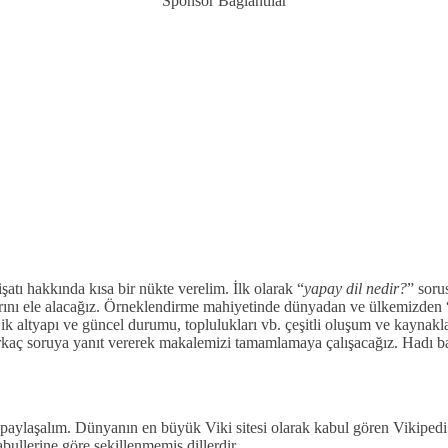
Sponsor Bağlantılar
ı hakkında kısa bir nükte verelim. İlk olarak “
yapay dil nedir?
” soru
rını ele alacağız. Örneklendirme mahiyetinde dünyadan ve ülkemizden 
ik altyapı ve güncel durumu, toplulukları vb. çeşitli oluşum ve kaynakl
irkaç soruya yanıt vererek makalemizi tamamlamaya çalışacağız. Hadı b
 paylaşalım. Dünyanın en büyük Viki sitesi olarak kabul gören Vikipedi s
abullerine göre şekillenmemiş dillerdir.