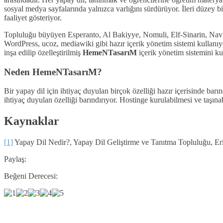
sosyal medya sayfalarında yalnızca varlığını sürdürüyor. İleri düzey b
faaliyet gösteriyor.
Topluluğu büyüyen Esperanto, Al Bakiyye, Nomuli, Elf-Sinarin, Nav’i,
WordPress, ucoz, mediawiki gibi hazır içerik yönetim sistemi kullanıy
inşa edilip özelleştirilmiş
HemeNTasarıM
içerik yönetim sistemini ku
Neden HemeNTasarıM?
Bir yapay dil için ihtiyaç duyulan birçok özelliği hazır içerisinde bar
ihtiyaç duyulan özelliği barındırıyor. Hostinge kurulabilmesi ve taşınab
Kaynaklar
[1]
Yapay Dil Nedir?, Yapay Dil Geliştirme ve Tanıtma Topluluğu, Eri
Paylaş:
Beğeni Derecesi: