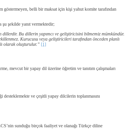
im göstermeyen, belli bir maksat için kişi yahut komite tarafından
 şu şekilde yanıt vermektedir;
n dillerdir. Bu dillerin yapımcı ve geliştiricisini bilmemiz mümkündür.
 şekillenmez. Kurucusu veya geliştiricileri tarafından önceden planlı
ı olarak oluşturulur.”
[1]
irme, mevcut bir yapay dil üzerine öğretim ve tanıtım çalışmaları
 desteklemekte ve çeşitli yapay dilcilerin toplanmasını
LCS’nin sunduğu birçok faaliyet ve olanağı Türkçe diline