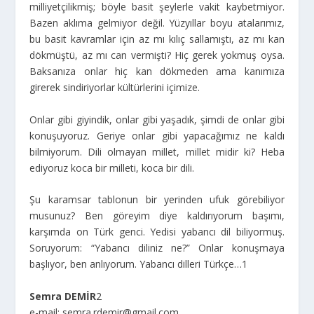
milliyetçilikmiş; böyle basit şeylerle vakit kaybetmiyor.
Bazen aklıma gelmiyor değil. Yüzyıllar boyu atalarımız,
bu basit kavramlar için az mı kılıç sallamıştı, az mı kan
dökmüştü, az mı can vermişti? Hiç gerek yokmuş oysa.
Baksanıza onlar hiç kan dökmeden ama kanımıza
girerek sindiriyorlar kültürlerini içimize.
Onlar gibi giyindik, onlar gibi yaşadık, şimdi de onlar gibi
konuşuyoruz. Geriye onlar gibi yapacağımız ne kaldı
bilmiyorum. Dili olmayan millet, millet midir ki? Heba
ediyoruz koca bir milleti, koca bir dili.
Şu karamsar tablonun bir yerinden ufuk görebiliyor
musunuz? Ben göreyim diye kaldırıyorum başımı,
karşımda on Türk genci. Yedisi yabancı dil biliyormuş.
Soruyorum: “Yabancı diliniz ne?” Onlar konuşmaya
başlıyor, ben anlıyorum. Yabancı dilleri Türkçe…
1
Semra DEMİR
2
e-mail: semra.rdemir@gmail.com