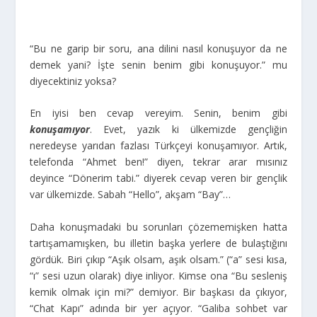
“Bu ne garip bir soru, ana dilini nasıl konuşuyor da ne
demek yani? İşte senin benim gibi konuşuyor.” mu
diyecektiniz yoksa?
En iyisi ben cevap vereyim. Senin, benim gibi
konuşamıyor
. Evet, yazık ki ülkemizde gençliğin
neredeyse yarıdan fazlası Türkçeyi konuşamıyor. Artık,
telefonda “Ahmet ben!” diyen, tekrar arar mısınız
deyince “Dönerim tabi.” diyerek cevap veren bir gençlik
var ülkemizde. Sabah “Hello”, akşam “Bay”…
Daha konuşmadaki bu sorunları çözememişken hatta
tartışamamışken, bu illetin başka yerlere de bulaştığını
gördük. Biri çıkıp “Aşık olsam, aşık olsam.” (“a” sesi kısa,
“ı” sesi uzun olarak) diye inliyor. Kimse ona “Bu sesleniş
kemik olmak için mi?” demiyor. Bir başkası da çıkıyor,
“Chat Kapı” adında bir yer açıyor. “Galiba sohbet var