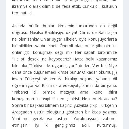
ikramiye olarak dilimizi de feda ettik. Çünkü dil, kültürün
teminatı idi.
Aslında bütün bunlar kimsenin umurunda da değil
doğrusu. Nasılsa Batılılaşıyoruz ya! Dilimiz de Batılılaşsa
ne olur sanki? Onlar uygar ülkeler, öyle konuşuyorlarsa
bir bildikleri vardır elbet. Önemli olan onlar gibi olmak,
onlar gibi konuşmak değil mi? Her sabah birbirimize
“Hello!” desek, ne kaybederiz? Hatta belki kazancımız
bile olur.“Türkiye de uygarlaşıyor.” derler. Vay be! Niye
daha önce düşünemedi kimse bunu? O kadar okumuş(!)
insan Türkçeyi bir kenara bırakıp boşuna yabancı dil
öğrenmiyor ya! Bizim usta edebiyatçılarımız da bir garip.
“Yabancı dil bilmek meziyet ama kendi dilini
konuşamamak ayıptır.” demiş birisi. Ne demek acaba?
Sonra bir başkası bilmem kaçıncı yüzyılda çıkıp Türkçenin
Arapçadan üstün olduğunu gösteren bir kitap yazmış.
Yani ne gerek var ustam. Yorulmuşsun, zahmet
etmişsin. İyi ki gençliğimiz akıllı. Kültürmüş,