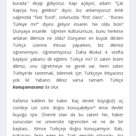
burada.” deyip gidiyoruz. Kapı açılıyor, adam: “Çat
Kapı’ya hoş geldiniz” diyor, biz anlamıyoruz! Artık
sağınızda “fast food”, solunuzda “first class”… “Burası
Türkiye mi?” diyesi geliyor insanın. Ne oldu bize?
Dünyaya insanlık öğreten kültürümüze, bunu herkese
anlatan dilimize ne oldu? Dünyanın en büyük dilcileri
Türkçe üzerine ihtisas yaparken, biz dilimizi
öğrenemiyor, öğretemiyoruz. Daha ilkokul 4. sınıfta
başlıyor yabancı dil eğitimi. Türkçe mi? O zaten bizim
dilimiz, onu öğretmeye ne gerek var. Hem zaten
Türkiye’de tanınmak, bilinmek için Türkçeye ihtiyacınız
yok ki! Yabancı diliniz varsa tamam. Türkçe
konuşamasanız
da olur.
Kafanızı kaldırın bir bakın. Kaç devlet büyüğü(!) üç
cümleyi üst üste doğru konuşabiliyor? Ama devlet
büyüğü işte. Önemli olan da bu zaten! Ne, haber
sunucuları ne üniversite öğrencileri ve ne de bir
başkası… Kimse Türkçeyi doğru konuşamıyor. Batı,
kültürünü feda eden bir Türk gençliği istiyordu, biz