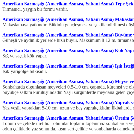
Amerikan Sarmaşığı (Amerikan Asması, Yabani Asma) Tepe Şekl
Tırmanıcı, yaygın bir formu vardır.
Amerikan Sarmaşığı (Amerikan Asması, Yabani Asma) Makasl
Makaslamaya yatkındır. Bitkinin gençleşmesi ve şekillendirilmesi d
Amerikan Sarmaşığı (Amerikan Asması, Yabani Asma) Büyüme
Güneşli ve aydınlık yerlerde hızlı büyür. Maksimum 8-12 m. tırmanabi
Amerikan Sarmaşığı (Amerikan Asması, Yabani Asma) Kök Yapı
Sığ ve saçak kök yapar.
Amerikan Sarmaşığı (Amerikan Asması, Yabani Asma) Işık İsteğ
Işık-yarıgölge bitkisidir.
Amerikan Sarmaşığı (Amerikan Asması, Yabani Asma) Meyve ve
Sonbaharda olgunlaşan meyveleri 0.5-1.0 cm. çapında, küremsi ve olgun
büyükçe salkım kuruluşundadır. Yaşlı sür­günlerde meydana gelen çiçe
Amerikan Sarmaşığı (Amerikan Asması, Yabani Asma) Yaprak v
Yaz yeşili yaprakları 5-10 cm. uzun ve beş yaprakçıklıdır. İlkbaharda e
Amerikan Sarmaşığı (Amerikan Asması, Yabani Asma) Üretim Şe
Tohum ve çelikle üretilir. Tohumlar toplanır toplanmaz sonbaharda veya
odun çeliklerle yaz sonunda, kışın sert çelikle ve sonbaharda camekanda