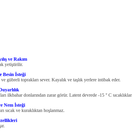
ılış ve Rakım
yetiştirilir.
Besin İsteği
ve gübreli toprakları sever. Kayalık ve taşlık yerlere intibak eder.
uyarlılık
ları ilkbahar donlarından zarar görür. Latent devrede -15 ° C sıcaklıklar
e Nem İsteği
şırı sıcak ve kuraklıktan hoşlanmaz.
llikleri
ır.