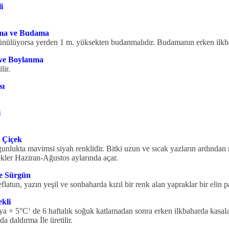
i
ama ve Budama
üşünülüyorsa yerden 1 m. yüksekten budanmalıdır. Budamanın erken ilk
 ve Boylanma
lir.
sı
i
 Çiçek
lukta ma­vimsi siyah renklidir. Bitki uzun ve sıcak yazların ardından 
kler Haziran-Ağustos aylarında açar.
e Sürgün
flatun, yazın yeşil ve sonbaharda kızıl bir renk alan yapraklar bir elin p
kli
 + 5°C‘ de 6 haftalık soğuk katlamadan sonra erken ilkbaharda kasalara 
 daldırma İle üretilir.