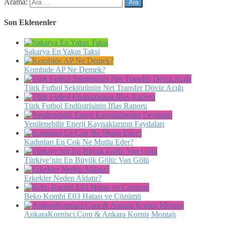
Arama:
Son Eklenenler
Sakarya En Yakın Taksi
Kombide AP Ne Demek?
Türk Futbol Sektörünün Net Transfer Döviz Açığı
Türk Futbol Endüstrisinin İflas Raporu
Yenilenebilir Enerji Kaynaklarının Faydaları
Kadınları En Çok Ne Mutlu Eder?
Türkiye’nin En Büyük Gölü: Van Gölü
Erkekler Neden Aldatır?
Beko Kombi E03 Hatası ve Çözümü
AnkaraKornisci.Com & Ankara Korniş Montajı