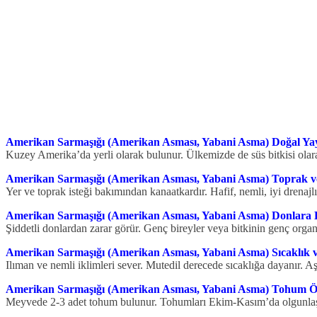
Amerikan Sarmaşığı (Amerikan Asması, Yabani Asma) Doğal Yay
Kuzey Amerika’da yerli olarak bulunur. Ülkemizde de süs bitkisi olarak 
Amerikan Sarmaşığı (Amerikan Asması, Yabani Asma) Toprak ve 
Yer ve toprak isteği bakımından kanaatkardır. Hafif, nemli, iyi drenajlı 
Amerikan Sarmaşığı (Amerikan Asması, Yabani Asma) Donlara D
Şiddetli donlardan zarar görür. Genç bireyler veya bitkinin genç organ
Amerikan Sarmaşığı (Amerikan Asması, Yabani Asma) Sıcaklık v
Ilıman ve nemli iklimleri sever. Mutedil derecede sıcaklığa dayanır. A
Amerikan Sarmaşığı (Amerikan Asması, Yabani Asma) Tohum Öze
Meyvede 2-3 adet tohum bulunur. Tohumları Ekim-Kasım’da olgunlaş