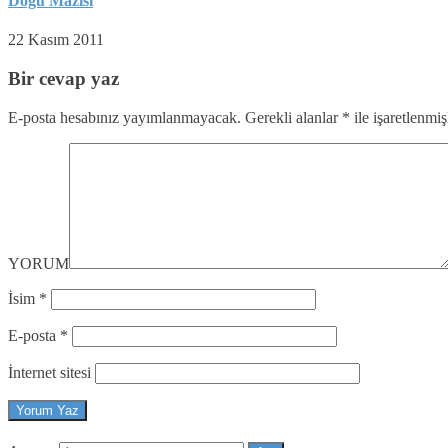
Doğu Mazısı
22 Kasım 2011
Bir cevap yaz
E-posta hesabınız yayımlanmayacak.
Gerekli alanlar
*
ile işaretlenmiş
YORUM
İsim
*
E-posta
*
İnternet sitesi