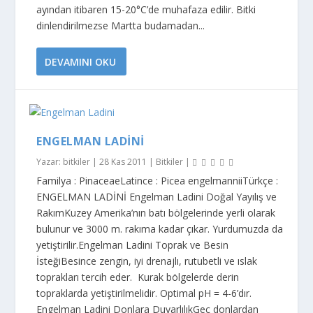
ayından itibaren 15-20°C’de muhafaza edilir. Bitki
dinlendirilmezse Martta budamadan...
DEVAMINI OKU
ENGELMAN LADINI
Yazar:
bitkiler
|
28 Kas 2011
|
Bitkiler
|
Familya : PinaceaeLatince : Picea engelmanniiTürkçe :
ENGELMAN LADİNİ Engelman Ladini Doğal Yayılış ve
RakımKuzey Amerika’nın batı bölgelerinde yerli olarak
bulunur ve 3000 m. rakıma kadar çıkar. Yurdumuzda da
yetiştirilir.Engelman Ladini Toprak ve Besin
İsteğiBesince zengin, iyi drenajlı, rutubetli ve ıslak
toprakları tercih eder. Kurak bölgelerde derin
topraklarda yetiştirilmelidir. Optimal pH = 4-6’dır.
Engelman Ladini Donlara DuyarlılıkGeç donlardan