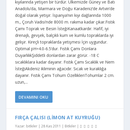
kıyılarında yetişen bir türdür. Ülkemizde Güney ve Batı
Anadolu’da, Marmara ve Doğu Karadeniz’de Artvin’de
doğal olarak yetişir. İspanya’nın kıyı dağlarında 1000
m., Çoruh Vadisi’nde 8000 m. rakıma kadar çıkar.Fıstık
Çamı Toprak ve Besin İsteğiKanaatkardır. Hafif, iyi
drenajlı, gevşek, balçıklı kum ve kumlu topraklarda iyi
gelişir. Kireçli topraklarda yetişmesi İçin uygundur.
Optimal pH=4.0-6.5’dur. Fıstık Çamı Donlara
DuyarlılıkŞiddetli donlardan zarar görür. -18 C
sıcaklıklara kadar dayanır. Fıstık Çamı Sıcaklık ve Nem
İsteğiAkdeniz ikliminin ağacıdır. Sıcak ve kuraklığa
dayanır. Fıstık Çamı Tohum ÖzellikleriTohumlar 2 cm.
uzun,...
DEVAMINI OKU
FIRÇA ÇALISI (LIMON AT KUYRUĞU)
Yazar:
bitkiler
|
28 Kas 2011
|
Bitkiler
|