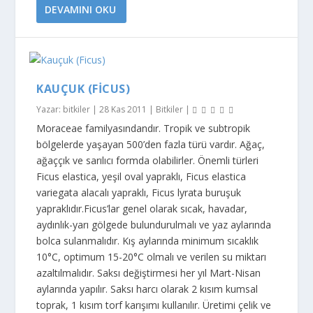
DEVAMINI OKU
KAUÇUK (FICUS)
Yazar:
bitkiler
|
28 Kas 2011
|
Bitkiler
|
Moraceae familyasındandır. Tropik ve subtropik
bölgelerde yaşayan 500’den fazla türü vardır. Ağaç,
ağaççık ve sarılıcı formda olabilirler. Önemli türleri
Ficus elastica, yeşil oval yapraklı, Ficus elastica
variegata alacalı yapraklı, Ficus lyrata buruşuk
yapraklıdır.Ficus’lar genel olarak sıcak, havadar,
aydınlık-yarı gölgede bulundurulmalı ve yaz aylarında
bolca sulanmalıdır. Kış aylarında minimum sıcaklık
10°C, optimum 15-20°C olmalı ve verilen su miktarı
azaltılmalıdır. Saksı değiştirmesi her yıl Mart-Nisan
aylarında yapılır. Saksı harcı olarak 2 kısım kumsal
toprak, 1 kısım torf karışımı kullanılır. Üretimi çelik ve