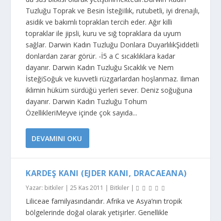
Tuzluğu Toprak ve Besin İsteğiIlık, rutubetli, iyi drenajlı,
asidik ve bakımlı topraklan tercih eder. Ağır killi
topraklar ile jipsli, kuru ve sığ topraklara da uyum
sağlar. Darwin Kadın Tuzluğu Donlara DuyarlılıkŞiddetli
donlardan zarar görür. -İ5 a C sıcaklıklara kadar
dayanır. Darwin Kadın Tuzluğu Sıcaklık ve Nem
İsteğiSoğuk ve kuvvetli rüzgarlardan hoşlanmaz. Ilıman
iklimin hüküm sürdüğü yerleri se­ver. Deniz soğuğuna
dayanır. Darwin Kadın Tuzluğu Tohum
ÖzellikleriMeyve içinde çok sayıda...
DEVAMINI OKU
KARDEŞ KANI (EJDER KANI, DRACAEANA)
Yazar:
bitkiler
|
25 Kas 2011
|
Bitkiler
|
Liliceae familyasındandır. Afrika ve Asya’nın tropik
bölgelerinde doğal olarak yetişirler. Genellikle