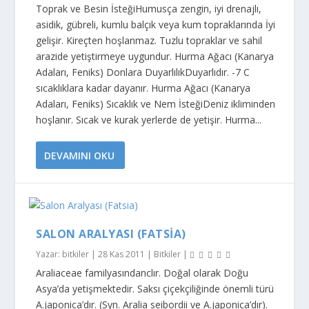
Toprak ve Besin İsteğiHumusça zengin, iyi drenajlı,
asidik, gübreli, kumlu balçık veya kum topraklarında İyi
gelişir. Kireçten hoşlanmaz. Tuzlu topraklar ve sahil
arazide yetiştirmeye uygundur. Hurma Ağacı (Kanarya
Adaları, Feniks) Donlara DuyarlılıkDuyarlıdır. -7 C
sıcaklıklara kadar dayanır. Hurma Ağacı (Kanarya
Adaları, Feniks) Sıcaklık ve Nem İsteğiDeniz ikliminden
hoşlanır. Sıcak ve kurak yerlerde de yetişir. Hurma...
DEVAMINI OKU
SALON ARALYASI (FATSIA)
Yazar:
bitkiler
|
28 Kas 2011
|
Bitkiler
|
Araliaceae familyasındanclır. Doğal olarak Doğu
Asya’da yetişmektedir. Saksı çiçekçiliğinde önemli türü
A.japonica’dır. (Syn. Aralia seibordii ve A.japonica’dır).