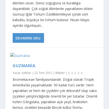
iklimleri sever. Deniz soğuğuna ve kuraklığa
dayanıklıdır. Çok soğuk iklimlerde yapraklarını döker.
Gümüşi İğde Tohum ÖzellikleriMeyve içinde sert
kabuklu, büyükçe bir tohum bulunur. Nisan-Mayıs
ayında olgunla­şan...
DEVAMINI OKU
GUZMANIA
Yazar:
bitkiler
|
22 Tem 2012
|
Bitkiler
|
Bromeliaceae familyasındandır. Doğal olarak Tropik
Amerika’da yaşamaktadır. 90 kadar türü vardır. Hem
yaprakları ve hem de çiçekleri çok dekoratif olup saksı
çiçekleri yetiştiriciliğinde önemli bir yer tutarlar. Önemli
türleri G.lingulata, yaprakları açık yeşil, brakteleri
kırmızı, çiçekleri beyazdır.Birçok kültür formu