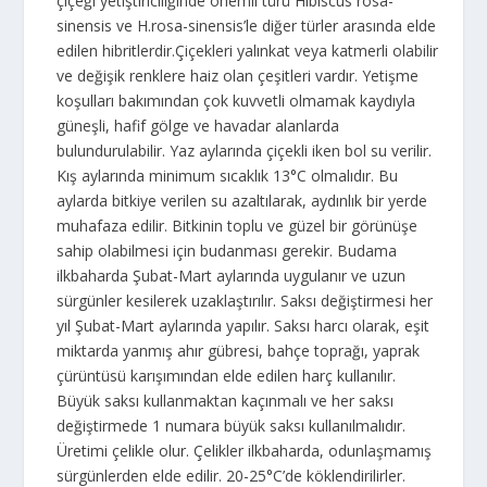
çiçeği yetiştiriciliğinde önemli türü Hibiscus rosa-
sinensis ve H.rosa-sinensis’le diğer türler arasında elde
edilen hibritlerdir.Çiçekleri yalınkat veya katmerli olabilir
ve değişik renklere haiz olan çeşitleri vardır. Yetişme
koşulları bakımından çok kuvvetli olmamak kaydıyla
güneşli, hafif gölge ve havadar alanlarda
bulundurulabilir. Yaz aylarında çiçekli iken bol su verilir.
Kış aylarında minimum sıcaklık 13°C olmalıdır. Bu
aylarda bitkiye verilen su azaltılarak, aydınlık bir yerde
muhafaza edilir. Bitkinin toplu ve güzel bir görünüşe
sahip olabilmesi için budanması gerekir. Budama
ilkbaharda Şubat-Mart aylarında uygulanır ve uzun
sürgünler kesilerek uzaklaştırılır. Saksı değiştirmesi her
yıl Şubat-Mart aylarında yapılır. Saksı harcı olarak, eşit
miktarda yanmış ahır gübresi, bahçe toprağı, yaprak
çürüntüsü karışımından elde edilen harç kullanılır.
Büyük saksı kullanmaktan kaçınmalı ve her saksı
değiştirmede 1 numara büyük saksı kullanılmalıdır.
Üretimi çelikle olur. Çelikler ilkbaharda, odunlaşmamış
sürgünlerden elde edilir. 20-25°C’de köklendirilirler.