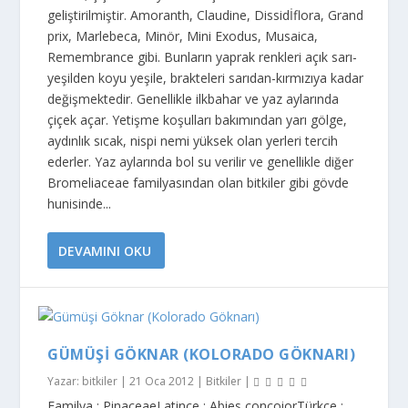
geliştirilmiştir. Amoranth, Claudine, Dissidİflora, Grand
prix, Marlebeca, Minör, Mini Exodus, Musaica,
Remembrance gibi. Bunların yaprak renkleri açık sarı-
yeşilden koyu yeşile, brakteleri sarıdan-kırmızıya kadar
değişmektedir. Genellikle ilkbahar ve yaz aylarında
çiçek açar. Yetişme koşulları bakımından yarı gölge,
aydınlık sıcak, nispi nemi yüksek olan yerleri tercih
ederler. Yaz aylarında bol su verilir ve genellikle diğer
Bromeliaceae familyasından olan bit­kiler gibi gövde
hunisinde...
DEVAMINI OKU
GÜMÜŞI GÖKNAR (KOLORADO GÖKNARI)
Yazar:
bitkiler
|
21 Oca 2012
|
Bitkiler
|
Familya : PinaceaeLatince : Abies concoiorTürkçe :