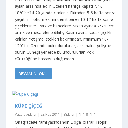
ayiarı arasında ekilir. Üzerleri hafifçe kapatılır. 16-
18°C’de’14-20 günde çimlenir. Ekimden 5-6 hafta sonra
şaşırtılır. Tohum ekiminden itibaren 10-12 hafta sonra
çiçeklenirler. Park ve bahçelere Nisan ayında 25-30 cm
aralık ve mesafelerle dikilir, Kasım ayına kadar çiçekli
kalırlar. Yetişme istekleri bakımından, minimum 10-
12°C’nin üzerinde bulundurulurlar, aksi halde gelişme
durur. Güneşli yerlerde bulundurulurlar. Kök
çürüklüğüne hassas olduğundan...
DEVAMINI OKU
KÜPE ÇIÇEĞI
Yazar:
bitkiler
|
28 Kas 2011
|
Bitkiler
|
Onagraceae familyasındandır. Doğal olarak Tropik