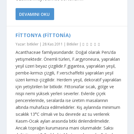
DEVAMINI OKU
FITTONYA (FITTONIA)
Yazar:
bitkiler
|
28 Kas 2011
|
Bitkiler
|
Acanthaceae familyasındandır. Doğal olarak Peru’da
yetişmektedir. Önemli türleri, F.argyroneura, yapraklan
yeşil üzeri beyaz çizgilidir.F.gigantea, yaprakları yeşil,
pembe-kırmızı çizgili, F.verschaffeltii yaprakları yeşil
üzeri kırmızı çizgilidir. Herdem yeşil, dekoratif yaprakları
için yetiştirilen bir bitkidir. Fittonia’lar sıcak, gölge ve
nispi nemi yüksek yerleri severler. Evlerde çiçek
pencerelerinde, seralarda ise üretim masalarının
altında muhafaza edilmelidirler. Kış aylarında minimum
sıcaklık 13°C olmalı ve bu devrede az su verilerek
Kasım-Ocak ayları arasında bitki dinlendirilmelidir.
Ancak toprağın kurumasına mani olunmalıdır. Saksı