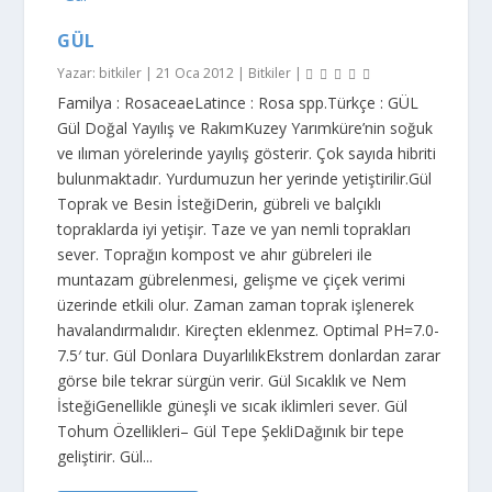
GÜL
Yazar:
bitkiler
|
21 Oca 2012
|
Bitkiler
|
Familya : RosaceaeLatince : Rosa spp.Türkçe : GÜL
Gül Doğal Yayılış ve RakımKuzey Yarımküre’nin soğuk
ve ılıman yörelerinde yayılış gösterir. Çok sayıda hibriti
bulunmaktadır. Yurdumuzun her yerinde yetiştirilir.Gül
Toprak ve Besin İsteğiDerin, gübreli ve balçıklı
topraklarda iyi yetişir. Taze ve yan nemli toprakları
sever. Toprağın kompost ve ahır gübreleri ile
muntazam gübrelenmesi, gelişme ve çiçek verimi
üzerinde etkili olur. Zaman zaman toprak işlenerek
havalandırmalıdır. Kireçten eklenmez. Optimal PH=7.0-
7.5′ tur. Gül Donlara DuyarlılıkEkstrem donlardan zarar
görse bile tekrar sürgün verir. Gül Sıcaklık ve Nem
İsteğiGenellikle güneşli ve sıcak iklimleri sever. Gül
Tohum Özellikleri– Gül Tepe ŞekliDağınık bir tepe
geliştirir. Gül...