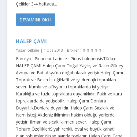
Çelikler 3-4 haftada...
DEVAMINI OKU
HALEP ÇAMI
Yazar:
bitkiler
|
4 Oca 2013
|
Bitkiler
|
Familya : PinaceaeLatince : Pinus halepensisTürkçe :
HALEP ÇAMI Halep Çamı Doğal Yayılış ve RakımGüney
Avrupa ve Batı Asya’da doğal olarak yetişir.Halep Çamı
Toprak ve Besin İsteğiHafif ve iyi drenajlı topraklan
sever. Kumlu ve alüvyonlu topraklarda iyi yetişir.
Kuraklığa ve tuzlu topraklara dayanıklıdır. Fakir ve kuru
topraklarda da yetişebilir. Halep Çamı Donlara
DuyarlılıkDonlara duyarlıdır. Halep Çamı Sıcaklık ve
Nem İsteğiAkdeniz ikliminin hakim olduğu yerlerde
yetişir. Ilıman ve sıcak iklimleri sever. Halep Çamı
Tohum ÖzellikleriSiyah renkli, oval ve büyük kanatlı
olan tohumlar Nisan ayında toplanır. Halep Çamı Tepe