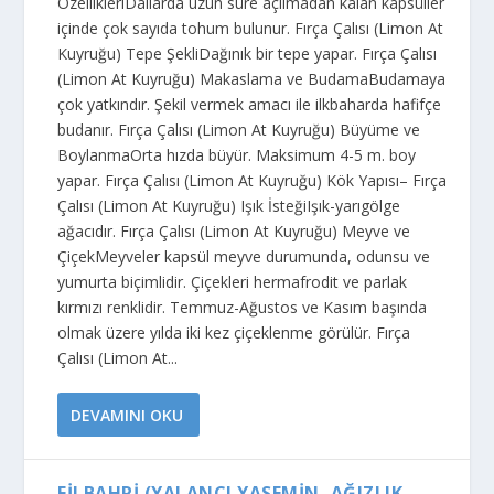
ÖzellikleriDallarda uzun süre açılmadan kalan kapsüller
içinde çok sayıda tohum bulunur. Fırça Çalısı (Limon At
Kuyruğu) Tepe ŞekliDağınık bir tepe yapar. Fırça Çalısı
(Limon At Kuyruğu) Makaslama ve BudamaBudamaya
çok yatkındır. Şekil vermek amacı ile ilkbaharda hafifçe
budanır. Fırça Çalısı (Limon At Kuyruğu) Büyüme ve
BoylanmaOrta hızda büyür. Maksimum 4-5 m. boy
yapar. Fırça Çalısı (Limon At Kuyruğu) Kök Yapısı– Fırça
Çalısı (Limon At Kuyruğu) Işık İsteğiIşık-yarıgölge
ağacıdır. Fırça Çalısı (Limon At Kuyruğu) Meyve ve
ÇiçekMeyveler kapsül meyve durumunda, odunsu ve
yumurta biçimlidir. Çiçekleri hermafrodit ve parlak
kırmızı renklidir. Temmuz-Ağustos ve Kasım başında
olmak üzere yılda iki kez çiçeklenme görülür. Fırça
Çalısı (Limon At...
DEVAMINI OKU
FILBAHRI (YALANCI YASEMIN, AĞIZLIK