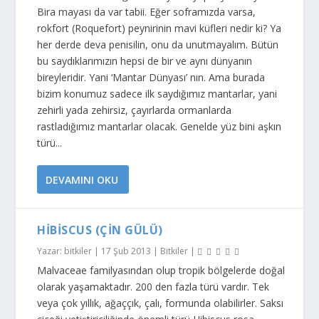
Bira mayası da var tabii. Eğer soframızda varsa,
rokfort (Roquefort) peynirinin mavi küfleri nedir ki? Ya
her derde deva penisilin, onu da unutmayalım. Bütün
bu saydıklarımızın hepsi de bir ve aynı dünyanın
bireyleridir. Yani ‘Mantar Dünyası’ nın. Ama burada
bizim konumuz sadece ilk saydığımız mantarlar, yani
zehirli yada zehirsiz, çayırlarda ormanlarda
rastladığımız mantarlar olacak. Genelde yüz bini aşkın
türü...
DEVAMINI OKU
HIBISCUS (ÇIN GÜLÜ)
Yazar:
bitkiler
|
17 Şub 2013
|
Bitkiler
|
Malvaceae familyasından olup tropik bölgelerde doğal
olarak yaşamaktadır. 200 den fazla türü vardır. Tek
veya çok yıllık, ağaççık, çalı, formunda olabilirler. Saksı