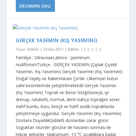
DEVAMINI OKU
GERÇEK YASEMIN (KIŞ YASEMINI)
Yazar:
bitkiler
|
29 Kas 2011
|
Bitkiler
|
Familya : OleaceaeLatince : Jasminum
nudiflorumTürkçe : GERÇEK YASEMİN (Çıplak Çiçekli
Yasemin, Kış Yasemini) Gerçek Yasemin (Kış Yasemini)
Doğal Yayılış ve RakımVatanı Çin’dir. Ülkemizin bütün
sahil kesimlerinde yetiştirilmektedir.Gerçek Yasemin
(Kış Yasemini) Toprak ve Besin İsteğiGüneşli, iyi
drenajı, rutubetli, normal, derin bahçe toprağını sever.
Hafif kumlu, kuru, kireçli ve hafif asidik topraklarda
yetiştirmeye uygundur. Gerçek Yasemin (Kış Yasemini)
Donlara DuyarlılıkŞiddetli donlardan zarar görür.
Soğuktan ölümler görülse de havanın ısınması ile
tekrar gelişirler. Maksimum -15 °C sıcaklıklara kadar