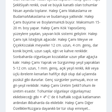
ŞekliSiyah renkli, oval ve büyük kanatlı olan tohumlar
Nisan ayında toplanır. Halep Çamı Makaslama ve
BudamaMakaslama ve budamaya yatkındır. Halep
Çamı Büyüme ve BoylanmaHızlı büyür. Maksimum 15-
20 m. boy yapar. Halep Çamı Kök YapısıGeniş
yüzeylere yayılan, yayvan kök sistemi geliştirir. Halep
Çamı Işık İsteğiIşık ağacıdır. Halep Çamı Meyve ve
ÇiçekKozalak meyveler 12 cm. uzun, 4 cm. geniş, dar
konik biçimli, uzun saplı, eğri ve kahve renklidir.
Sonbaharda olgunlaşan kozalaklar uzun yıllar ağaçta
kalır. Halep Çamı Yaprak ve SürgünHep yeşil yaprakları
5-12 cm. uzun, 1 mm. geniş, açık yeşil renkli, ikili veya
üçlü ibre­lerin kenarları hafifçe dişli olup dal uçlarında
püskül gibi dururlar. Genç sürgünler yumuşak, ince ve
gri-yeşil renklidir. Halep Çamı Üretim ŞekliTohum ile
üretim esastır. Tohumlar olgunlaşır olgunlaşmaz
ekilebiieceği gibi + 4° C’ de 6 haftalık soğuk katlamanın
ardından ilkbaharda da ekilebilir. Halep Çamı Diğer
ÖzelliklerRüzgara dayanıklı bir tür olup emniyet...