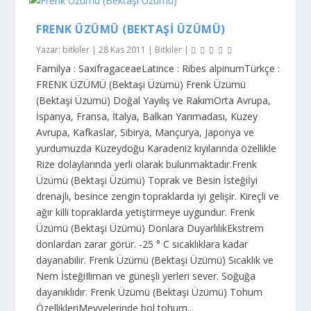
FRENK ÜZÜMÜ (BEKTAŞI ÜZÜMÜ)
Yazar:
bitkiler
|
28 Kas 2011
|
Bitkiler
|
Familya : SaxifragaceaeLatince : Ribes alpinumTürkçe :
FRENK ÜZÜMÜ (Bektaşi Üzümü) Frenk Üzümü
(Bektaşi Üzümü) Doğal Yayılış ve RakımOrta Avrupa,
İspanya, Fransa, İtalya, Balkan Yarımadası, Kuzey
Avrupa, Kafkaslar, Sibirya, Mançurya, Japonya ve
yurdumuzda Kuzeydoğu Karadeniz kıyılarında özellikle
Rize dolaylarında yerli olarak bulunmaktadır.Frenk
Üzümü (Bektaşi Üzümü) Toprak ve Besin İsteğiİyi
drenajlı, besince zengin topraklarda iyi gelişir. Kireçli ve
ağır killi topraklarda yetiştirmeye uygundur. Frenk
Üzümü (Bektaşi Üzümü) Donlara DuyarlılıkEkstrem
donlardan zarar görür. -25 ° C sıcaklıklara kadar
dayanabilir. Frenk Üzümü (Bektaşi Üzümü) Sıcaklık ve
Nem İsteğiIlıman ve güneşli yerleri sever. Soğuğa
dayanıklıdır. Frenk Üzümü (Bektaşi Üzümü) Tohum
ÖzellikleriMeyvelerinde bol tohum...