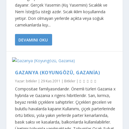
dayanır. Gerçek Yasemin (Kış Yasemini) Sıcaklık ve
Nem İsteğiSu isteği azdır. Sıcak iklim koşullarında
yetişir. Don olmayan yerlerde açıkta veya soğuk
camekanlarda kışı...
DEVAMINI OKU
GAZANYA (KOYUNGÖZÜ, GAZANIA)
Yazar:
bitkiler
|
29 Kas 2011
|
Bitkiler
|
Compositae familyasındandır. Önemli türleri Gazania x
hybrida ve Gazania x rigens hibritleridir. Sarı, kırmızı,
beyaz renkli çiçeklere sahiptirler. Çiçekleri geceleri ve
bulutlu havalarda kapanır.Kullanımı, çiçek parterlerinde
örtü bitkisi, yola yakın yerlerde parter kenarlarında,
basık saksı ve kasalarda, balkonlarda kullanılabilirler.
Üretimi tohumla yapılmaktadır. Tohumlar Ocak-Şubat