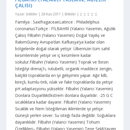
ÇALISI)
Yazar:
bitkiler
|
28 Kas 2011
|
Bitkiler
|
Familya : SaxifragaceaeLatince : Philadelphus
coronariusTürkçe : FİLBAHRİ (Yalancı Yasemin, Ağızlık
Çalısı) Filbahri (Yalancı Yasemin) Doğal Yayılış ve
RakımGüney Avrupa’dan Kafkasya’ya kadar olan
bölgelerde doğal olarak yetişir. Ülkemizin tüm sahil
kesimlerinde yetişir ve iç kesimlere kadar
sokulur.Filbahri (Yalancı Yasemin) Toprak ve Besin
İsteğiİyi drenaj1ı, rutubetli, organik maddece zengin,
balçıklı topraklarda en iyi gelişimini yapar. Ağır killi,
kireçli, kumlu-tınlı, ıslak ve fakir topraklarda da yetişir.
pH adaptas­yonu yüksektir. Filbahri (Yalancı Yasemin)
Donlara DuyarlılıkEkstrem donlara duyarlıdır. -25 G C
sıcaklıklara kadar dayanır. Filbahri (Yalancı Yasemin)
Sıcaklık ve Nem İsteğiIlıman iklimlerde iyi yetişir.
Güneşli yerleri sever. Su isteği fazla değildir. Soğuklara
dayanıklıdır. Filbahri (Yalancı Yasemin) Tohum
Özellikleri– Filbahri (Yalancı Yasemin) Tepe ŞekliYaygın