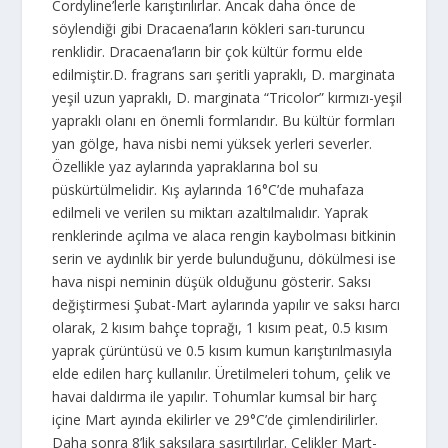
Cordyline’lerle karıştırılırlar. Ancak daha önce de
söylendiği gibi Dracaena’ların kökleri sarı-turuncu
renklidir. Dracaena’ların bir çok kültür formu elde
edilmiştir.D. fragrans sarı şeritli yapraklı, D. marginata
yeşil uzun yapraklı, D. marginata “Tricolor” kırmızı-yeşil
yapraklı olanı en önemli formlarıdır. Bu kültür formları
yan gölge, hava nisbi nemi yüksek yerleri severler.
Özellikle yaz aylarında yapraklarına bol su
püskürtülmelidir. Kış aylarında 16°C’de muhafaza
edilmeli ve verilen su miktarı azaltılmalıdır. Yaprak
renklerinde açılma ve alaca rengin kaybolması bitkinin
serin ve aydınlık bir yerde bulunduğunu, dökülmesi ise
hava nispi neminin düşük olduğunu gösterir. Saksı
değiştirmesi Şubat-Mart aylarında yapılır ve saksı harcı
olarak, 2 kısım bahçe toprağı, 1 kısım peat, 0.5 kısım
yaprak çürüntüsü ve 0.5 kısım kumun karıştırılmasıyla
elde edilen harç kullanılır. Üretilmeleri tohum, çelik ve
havai daldırma ile yapılır. Tohumlar kumsal bir harç
içine Mart ayında ekilirler ve 29°C’de çimlendirilirler.
Daha sonra 8’lik saksılara şaşırtılırlar. Çelikler Mart-