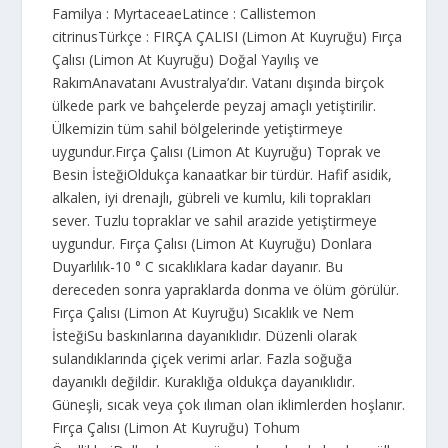
Familya : MyrtaceaeLatince : Callistemon
citrinusTürkçe : FIRÇA ÇALISI (Limon At Kuyruğu) Fırça
Çalısı (Limon At Kuyruğu) Doğal Yayılış ve
RakımAnavatanı Avustralya’dır. Vatanı dışında birçok
ülkede park ve bahçelerde peyzaj amaçlı yetiştirilir.
Ülkemizin tüm sahil bölgelerinde yetiştirmeye
uygundur.Fırça Çalısı (Limon At Kuyruğu) Toprak ve
Besin İsteğiOldukça kanaatkar bir türdür. Hafif asidik,
alkalen, iyi drenajlı, gübreli ve kumlu, kili toprakları
sever. Tuzlu topraklar ve sahil arazide yetiştirmeye
uygundur. Fırça Çalısı (Limon At Kuyruğu) Donlara
Duyarlılık-10 ° C sıcaklıklara kadar dayanır. Bu
dereceden sonra yapraklarda donma ve ölüm görülür.
Fırça Çalısı (Limon At Kuyruğu) Sıcaklık ve Nem
İsteğiSu baskınlarına dayanıklıdır. Düzenli olarak
sulandıklarında çiçek verimi arlar. Fazla soğuğa
dayanıklı değildir. Kuraklığa oldukça dayanıklıdır.
Güneşli, sıcak veya çok ılıman olan iklimlerden hoşlanır.
Fırça Çalısı (Limon At Kuyruğu) Tohum