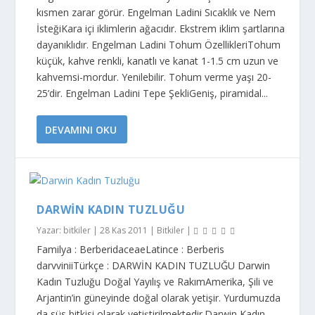
kısmen zarar görür. Engelman Ladini Sıcaklık ve Nem
İsteğiKara içi iklimlerin ağacıdır. Ekstrem iklim şartlarına
dayanıklıdır. Engelman Ladini Tohum ÖzellikleriTohum
küçük, kahve renkli, kanatlı ve kanat 1-1.5 cm uzun ve
kahvemsi-mordur. Ye­nilebilir. Tohum verme yaşı 20-
25’dir. Engelman Ladini Tepe ŞekliGeniş, piramidal...
DEVAMINI OKU
DARWIN KADIN TUZLUĞU
Yazar:
bitkiler
|
28 Kas 2011
|
Bitkiler
|
Familya : BerberidaceaeLatince : Berberis
darvviniiTürkçe : DARWİN KADIN TUZLUĞU Darwin
Kadın Tuzluğu Doğal Yayılış ve RakımAmerika, Şili ve
Arjantin’in güneyinde doğal olarak yetişir. Yurdumuzda
da süs bitkisi olarak yetiştirilmektedir.Darwin Kadın