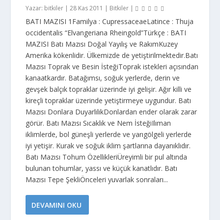
Yazar:
bitkiler
|
28 Kas 2011
|
Bitkiler
|
BATI MAZISI 1Familya : CupressaceaeLatince : Thuja
occidentalis “Elvangeriana Rheingold”Türkçe : BATI
MAZISI Batı Mazısı Doğal Yayılış ve RakımKuzey
Amerika kökenlidir. Ülkemizde de yetiştirilmektedir.Batı
Mazısı Toprak ve Besin İsteğiToprak istekleri açısından
kanaatkardır. Batağımsı, soğuk yerlerde, derin ve
gevşek balçık topraklar üzerinde iyi gelişir. Ağır killi ve
kireçli topraklar üzerinde yetiştirmeye uygundur. Batı
Mazısı Donlara DuyarlılıkDonlardan ender olarak zarar
görür. Batı Mazısı Sıcaklık ve Nem İsteğiIlıman
iklimlerde, bol güneşli yerlerde ve yarıgölgeli yerlerde
iyi yetişir. Kurak ve soğuk iklim şartlarına dayanıklıdır.
Batı Mazısı Tohum ÖzellikleriÜreyimli bir pul altında
bulunan tohumlar, yassı ve küçük kanatlıdır. Batı
Mazısı Tepe ŞekliÖnceleri yuvarlak sonraları...
DEVAMINI OKU