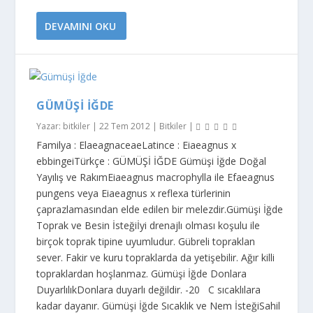
DEVAMINI OKU
GÜMÜŞI İĞDE
Yazar:
bitkiler
|
22 Tem 2012
|
Bitkiler
|
Familya : ElaeagnaceaeLatince : Eiaeagnus x
ebbingeiTürkçe : GÜMÜŞİ İĞDE Gümüşi İğde Doğal
Yayılış ve RakımEiaeagnus macrophylla ile Efaeagnus
pungens veya Eiaeagnus x reflexa türlerinin
çaprazlamasından elde edilen bir melezdir.Gümüşi İğde
Toprak ve Besin İsteğiİyi drenajlı olması koşulu ile
birçok toprak tipine uyumludur. Gübreli topraklan
sever. Fakir ve kuru topraklarda da yetişebilir. Ağır killi
topraklardan hoşlanmaz. Gümüşi İğde Donlara
DuyarlılıkDonlara duyarlı değildir. -20 C sıcaklılara
kadar dayanır. Gümüşi İğde Sıcaklık ve Nem İsteğiSahil