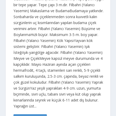
bir tepe yapar. Tepe çapı 3 m.dir. Filbahri (Yalancı
Yasemin) Makaslama ve BudamaBudamaya yatkındır.
Sonbaharda ve çiçeklenmeden sonra kuvvetli kalın
sürgünlerin uç kısımlarından yapılan budama çiçek
verimini artırır. Filbahri (Yalancı Yasemin) Büyüme ve
BoylanmaHızlı büyür. Maksimum 3-5 m. boy yapar.
Filbahri (Yalancı Yasemin) Kök YapısıYayvan kök
sistemi geliştirir. Filbahri (Yalancı Yasemin) Işık
İsteğiIşık-yarıgölge ağacıdır. Filbahri (Yalancı Yasemin)
Meyve ve ÇiçekMeyve kapsül meyve durumunda ve 4
kapçıklıdır. Mayıs-Haziran ayında açan çiçek­leri
hermafrodit, 4 taçlı, stamenleri sarı renkli, 5-9 çiçekli
salkım kuruluşunda, 2.5-3 cm. çapında, beyaz renkli ve
çok güzel kokuludur. Filbahri (Yalancı Yasemin) Yaprak
ve SürgünYaz yeşili yaprakları 4-9 cm. uzun, yumurta
biçiminde, sivri uçlu, tabanı sivri veya küt olup yaprak
kenarlarında seyrek ve küçük 6-11 adet diş bulunur.
Yaprağın üst...