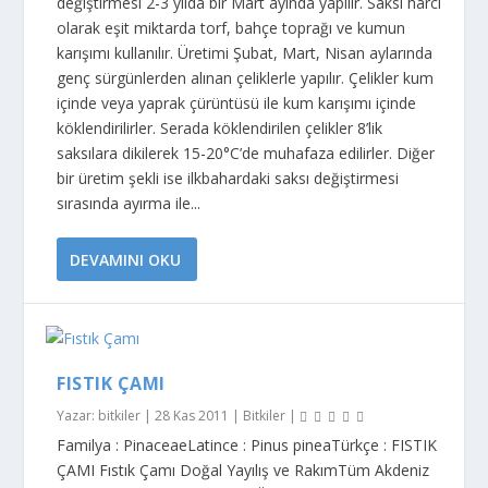
değiştirmesi 2-3 yılda bir Mart ayında yapılır. Saksı harcı
olarak eşit miktarda torf, bahçe toprağı ve kumun
karışımı kullanılır. Üretimi Şubat, Mart, Nisan aylarında
genç sürgünlerden alınan çeliklerle yapılır. Çelikler kum
içinde veya yaprak çürüntüsü ile kum karışımı içinde
köklendirilirler. Serada köklendirilen çelikler 8’lik
saksılara dikilerek 15-20°C’de muhafaza edilirler. Diğer
bir üretim şekli ise ilkbahardaki saksı değiştirmesi
sırasında ayırma ile...
DEVAMINI OKU
FISTIK ÇAMI
Yazar:
bitkiler
|
28 Kas 2011
|
Bitkiler
|
Familya : PinaceaeLatince : Pinus pineaTürkçe : FISTIK
ÇAMI Fıstık Çamı Doğal Yayılış ve RakımTüm Akdeniz