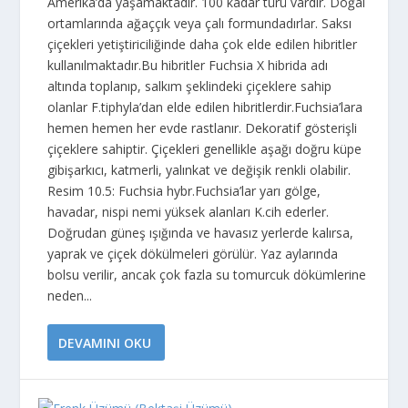
Amerika’da yaşamaktadır. 100 kadar türü vardır. Doğal
ortamlarında ağaççık veya çalı formundadırlar. Saksı
çiçekleri yetiştiriciliğinde daha çok elde edilen hibritler
kullanılmaktadır.Bu hibritler Fuchsia X hibrida adı
altında toplanıp, salkım şeklindeki çiçeklere sahip
olanlar F.tiphyla’dan elde edilen hibritlerdir.Fuchsia’lara
hemen hemen her evde rastlanır. Dekoratif gösterişli
çiçeklere sahiptir. Çiçekleri genellikle aşağı doğru küpe
gibişarkıcı, katmerli, yalınkat ve değişik renkli olabilir.
Resim 10.5: Fuchsia hybr.Fuchsia’lar yarı gölge,
havadar, nispi nemi yüksek alanları K.cih ederler.
Doğrudan güneş ışığında ve havasız yerlerde kalırsa,
yaprak ve çiçek dökülmeleri görülür. Yaz aylarında
bolsu verilir, ancak çok fazla su tomurcuk dökümlerine
neden...
DEVAMINI OKU