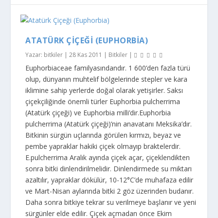
ATATÜRK ÇIÇEĞI (EUPHORBIA)
Yazar:
bitkiler
|
28 Kas 2011
|
Bitkiler
|
Euphorbiaceae familyasındandır. 1 600’den fazla türü
olup, dünyanın muhtelif bölgelerinde stepler ve kara
iklimine sahip yerlerde doğal olarak yetişirler. Saksı
çiçekçiliğinde önemli türler Euphorbia pulcherrima
(Atatürk çiçeği) ve Euphorbia milli’dir.Euphorbia
pulcherrima (Atatürk çiçeği)’nin anavatanı Meksika’dır.
Bitkinin sürgün uçlarında görülen kırmızı, beyaz ve
pembe yapraklar hakiki çiçek olmayıp braktelerdir.
E.pulcherrima Aralık ayında çiçek açar, çiçeklendikten
sonra bitki dinlendirilmelidir. Dinlendirmede su miktarı
azaltılır, yapraklar dökülür, 10-12°C’de muhafaza edilir
ve Mart-Nisan aylarında bitki 2 göz üzerinden budanır.
Daha sonra bitkiye tekrar su verilmeye başlanır ve yeni
sürgünler elde edilir. Çiçek açmadan önce Ekim