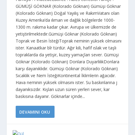
GÜMÜŞİ GÖKNAR (Kolorado Göknarı) Gümüşi Göknar
(Kolorado Göknarı) Doğal Yayılış ve RakımVatanı olan
Kuzey Amerika’da ılıman ve dağlık bölgelerde 1000-
1300 m. rakıma kadar çıkar. Avrupa ve ülkemizde de
yetiştirilmektedir.Gümüşi Göknar (Kolorado Göknarı)
Toprak ve Besin İsteğiToprak neminin yüksek olmasını
ister. Kanaatkar bîr türdür. Ağır kili, hafif ıslak ve taşlı
topraklarda da yetişir, kuzey yamaçları sever. Gümüşi
Göknar (Kolorado Göknarı) Donlara DuyarlılıkDonlara
karşı dayanıklıdır. Gümüşi Göknar (Kolorado Göknarı)
Sıcaklık ve Nem İsteğiKontinental İklimlerin ağacıdır.
Hava neminin yüksek olmasını ister. Su baskınlarına j
dayanıksızdır. Kışları uzun süren yerleri sever, kar
baskısına dayanır. Göknarlar içinde...
DEVAMINI OKU