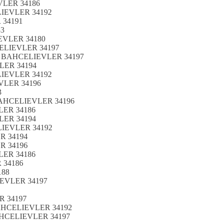
LER 34186
EVLER 34192
34191
3
VLER 34180
LIEVLER 34197
 BAHCELIEVLER 34197
ER 34194
IEVLER 34192
LER 34196
3
HCELIEVLER 34196
ER 34186
ER 34194
IEVLER 34192
 34194
 34196
ER 34186
34186
188
EVLER 34197
 34197
HCELIEVLER 34192
HCELIEVLER 34197