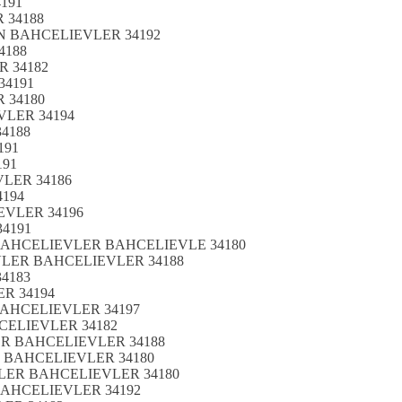
191
 34188
 BAHCELIEVLER 34192
4188
 34182
34191
 34180
LER 34194
4188
191
191
LER 34186
194
VLER 34196
4191
AHCELIEVLER BAHCELIEVLE 34180
LER BAHCELIEVLER 34188
4183
R 34194
AHCELIEVLER 34197
CELIEVLER 34182
R BAHCELIEVLER 34188
 BAHCELIEVLER 34180
LER BAHCELIEVLER 34180
AHCELIEVLER 34192