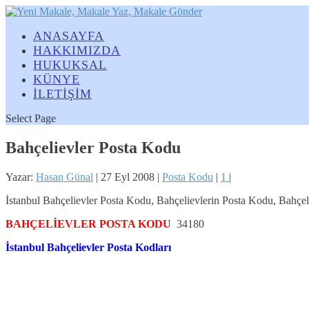
ANASAYFA
HAKKIMIZDA
HUKUKSAL
KÜNYE
İLETİŞİM
Select Page
Bahçelievler Posta Kodu
Yazar:
Hasan Günal
|
27 Eyl 2008
|
Posta Kodu
|
1
|
İstanbul Bahçelievler Posta Kodu, Bahçelievlerin Posta Kodu, Bahçel
BAHÇELİEVLER POSTA KODU
34180
İstanbul Bahçelievler Posta Kodları