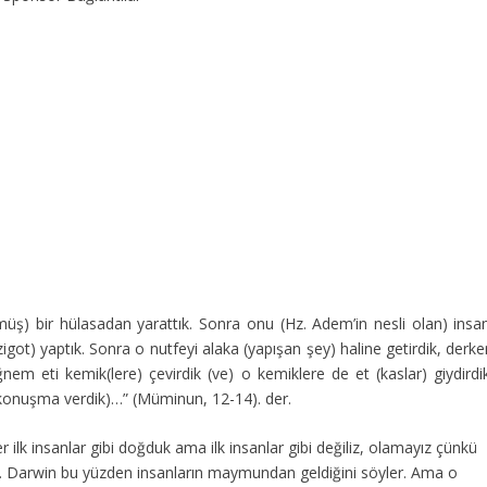
üş) bir hülasadan yarattık. Sonra onu (Hz. Adem’in nesli olan) insan
igot) yaptık. Sonra o nutfeyi alaka (yapışan şey) haline getirdik, derk
nem eti kemik(lere) çevirdik (ve) o kemiklere de et (kaslar) giydirdik
, konuşma verdik)…” (Müminun, 12-14). der.
r ilk insanlar gibi doğduk ama ilk insanlar gibi değiliz, olamayız çünkü
ydi. Darwin bu yüzden insanların maymundan geldiğini söyler. Ama o