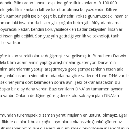
dendir. Bilim adamlarının tespitine göre ilk insanlar m.ö 100.000
k gelir. İlk insanların kıllı ve kambur olması bu yüzdendir. Kıllı ve
dir. Kambur şekli ise bir çeşit büzülmedir. Yoksa günümüzdeki insanlar
amandaki insanlar da bizim gibi çoğalıp bizim gibi ölüyorlardı ama
n doyuracak kadar, kendini koruyabilecekleri kadar zekiydiler. İnsanlar
n gibi değildi. Son yüz yılın getirdiği yenilik ve teknoloji, tarih
ir varlıktır.
 göre insan sürekli olarak değişmiştir ve gelişmiştir. Bunu hem Darwin
 bilim adamlarının yaptığı araştırmalar gösteriyor. Darwin’ in
lim adamlarının yaptığı araştırmaya göre şempazenlerin insanlarla
ür çünkü insanda yine bilim adamlarına göre sadece 4 tane DNA vardır
ürsek her yirmi dört kelimeden sonra aynı şekil tekrarlanacaktır. Bu
 Başka bir olay daha vardır: Bazı canlıların DNA’ları tamamen aynıdır.
vardır. Onların dediğine göre gidecek olursak aynı plan DNA’ları
maymundan türemişsek o zaman yaratılmışların en üstünü olmayız. Eğer
bu fikirde olsalardı buzul çağını aşmaları imkansızdı; Çünkü günümüz
ilk insanlar bizim gibi olsalardı günümüzdeki teknolojiye insanoğlunu