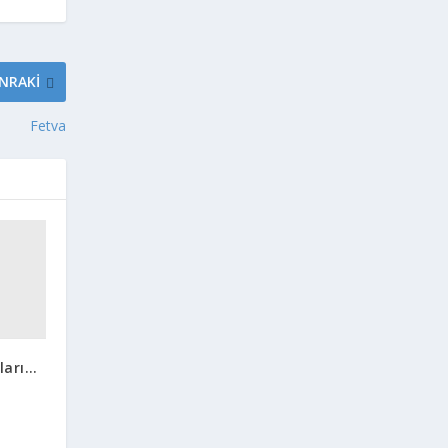
NRAKI
Fetva
ları…