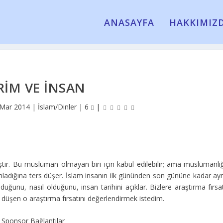
ANASAYFA
HAKKIMIZ
RIM VE İNSAN
 Mar 2014
|
İslam/Dinler
|
6
|
r. Bu müslüman olmayan biri için kabul edilebilir; ama müslümanlığ
ımladığına ters düşer. İslam insanın ilk gününden son gününe kadar ayn
uğunu, nasıl olduğunu, insan tarihini açıklar. Bizlere araştırma fırsa
e düşen o araştırma fırsatını değerlendirmek istedim.
Sponsor Bağlantılar