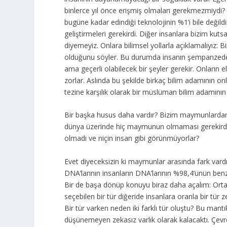
binlerce yıl önce erişmiş olmaları gerekmezmiydi? 
bugüne kadar edindiği teknolojinin %1’i bile değildi
geliştirmeleri gerekirdi. Diğer insanlara bizim kuts
diyemeyiz. Onlara bilimsel yollarla açıklamalıyız
olduğunu söyler. Bu durumda insanın şempanzeden
ama geçerli olabilecek bir şeyler gerekir. Onların
zorlar. Aslında bu şekilde birkaç bilim adamının onl
tezine karşılık olarak bir müslüman bilim adamını
Bir başka husus daha vardır? Bizim maymunlarda
dünya üzerinde hiç maymunun olmaması gerekirdi
olmadı ve niçin insan gibi görünmüyorlar?
Evet diyeceksizin ki maymunlar arasında fark vard
DNA’larının insanların DNA’larının %98,4’ünün benz
Bir de başa dönüp konuyu biraz daha açalım: Ortada 
seçebilen bir tür diğeride insanlara oranla bir 
Bir tür varken neden iki farklı tür oluştu? Bu mant
düşünemeyen zekasız varlık olarak kalacaktı. Çevre