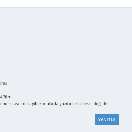
risi
A7ilim
deki ayrılması gibi konularda yazılanlar bilimsel değildir.
YANITLA