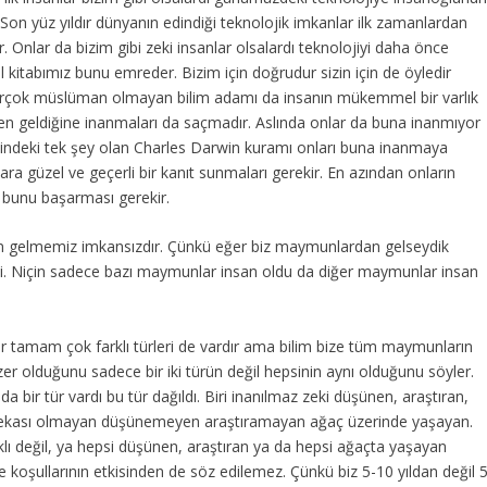
Son yüz yıldır dünyanın edindiği teknolojik imkanlar ilk zamanlardan
r. Onlar da bizim gibi zeki insanlar olsalardı teknolojiyi daha önce
al kitabımız bunu emreder. Bizim için doğrudur sizin için de öyledir
: Birçok müslüman olmayan bilim adamı da insanın mükemmel bir varlık
 geldiğine inanmaları da saçmadır. Aslında onlar da buna inanmıyor
 elindeki tek şey olan Charles Darwin kuramı onları buna inanmaya
ara güzel ve geçerli bir kanıt sunmaları gerekir. En azından onların
n bunu başarması gerekir.
n gelmemiz imkansızdır. Çünkü eğer biz maymunlardan gelseydik
. Niçin sadece bazı maymunlar insan oldu da diğer maymunlar insan
ır tamam çok farklı türleri de vardır ama bilim bize tüm maymunların
er olduğunu sadece bir iki türün değil hepsinin aynı olduğunu söyler.
bir tür vardı bu tür dağıldı. Biri inanılmaz zeki düşünen, araştıran,
tür zekası olmayan düşünemeyen araştıramayan ağaç üzerinde yaşayan.
ıklı değil, ya hepsi düşünen, araştıran ya da hepsi ağaçta yaşayan
 koşullarının etkisinden de söz edilemez. Çünkü biz 5-10 yıldan değil 