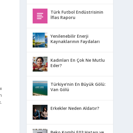
Türk Futbol Endüstrisinin
İflas Raporu
Yenilenebilir Enerji
Kaynaklarının Faydaları
Kadınları En Çok Ne Mutlu
Eder?
Türkiye’nin En Büyük Gölü:
ı
Van Gölü
en
.
Erkekler Neden Aldatır?
Beko Kombi E03 Hatası ve