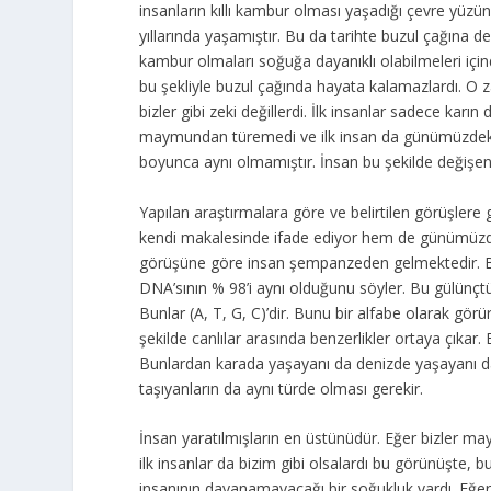
insanların kıllı kambur olması yaşadığı çevre yüzün
yıllarında yaşamıştır. Bu da tarihte buzul çağına den
kambur olmaları soğuğa dayanıklı olabilmeleri için
bu şekliyle buzul çağında hayata kalamazlardı. O z
bizler gibi zeki değillerdi. İlk insanlar sadece karı
maymundan türemedi ve ilk insan da günümüzdeki insa
boyunca aynı olmamıştır. İnsan bu şekilde değişen b
Yapılan araştırmalara göre ve belirtilen görüşlere
kendi makalesinde ifade ediyor hem de günümüzdeki
görüşüne göre insan şempanzeden gelmektedir. Bi
DNA’sının % 98’i aynı olduğunu söyler. Bu gülünçt
Bunlar (A, T, G, C)’dir. Bunu bir alfabe olarak gör
şekilde canlılar arasında benzerlikler ortaya çıkar.
Bunlardan karada yaşayanı da denizde yaşayanı da 
taşıyanların da aynı türde olması gerekir.
İnsan yaratılmışların en üstünüdür. Eğer bizler 
ilk insanlar da bizim gibi olsalardı bu görünüşte, 
insanının dayanamayacağı bir soğukluk vardı. Eğer 