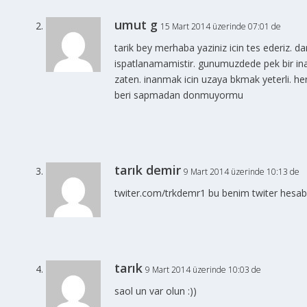
umut g
15 Mart 2014 üzerinde 07:01 de
tarik bey merhaba yaziniz icin tes ederiz. da
ispatlanamamistir. gunumuzdede pek bir inan
zaten. inanmak icin uzaya bkmak yeterli. he
beri sapmadan donmuyormu
tarık demir
9 Mart 2014 üzerinde 10:13 de
twiter.com/trkdemr1 bu benim twiter hesabı
tarık
9 Mart 2014 üzerinde 10:03 de
saol un var olun :))