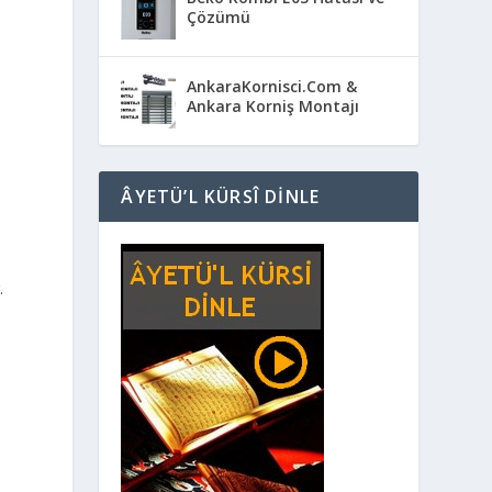
Çözümü
AnkaraKornisci.Com &
Ankara Korniş Montajı
ÂYETÜ’L KÜRSÎ DINLE
.
n