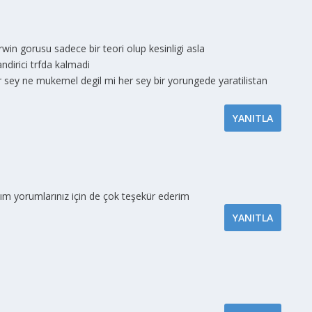
rwin gorusu sadece bir teori olup kesinligi asla
dirici trfda kalmadi
r sey ne mukemel degil mi her sey bir yorungede yaratilistan
YANITLA
m yorumlarınız için de çok teşekür ederim
YANITLA