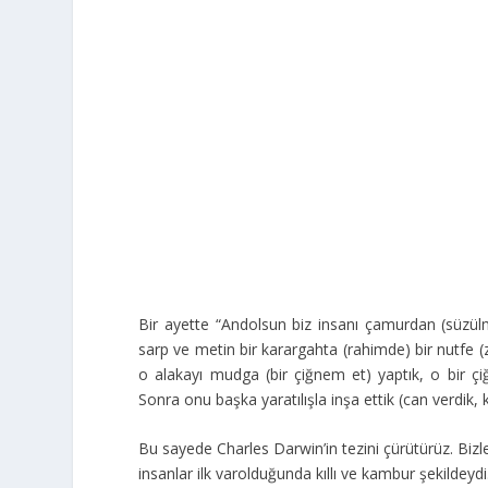
Bir ayette “Andolsun biz insanı çamurdan (süzülm
sarp ve metin bir karargahta (rahimde) bir nutfe (z
o alakayı mudga (bir çiğnem et) yaptık, o bir çiğ
Sonra onu başka yaratılışla inşa ettik (can verdik
Bu sayede Charles Darwin’in tezini çürütürüz. Bizle
insanlar ilk varolduğunda kıllı ve kambur şekilde