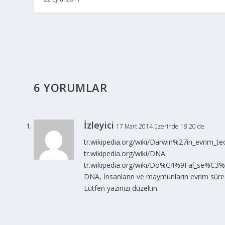
6 YORUMLAR
İzleyici
17 Mart 2014 üzerinde 18:20 de
tr.wikipedia.org/wiki/Darwin%27in_evrim_teo
tr.wikipedia.org/wiki/DNA
tr.wikipedia.org/wiki/Do%C4%9Fal_se%C3%
DNA, İnsanların ve maymunların evrim sürecin
Lütfen yazınızı düzeltin.