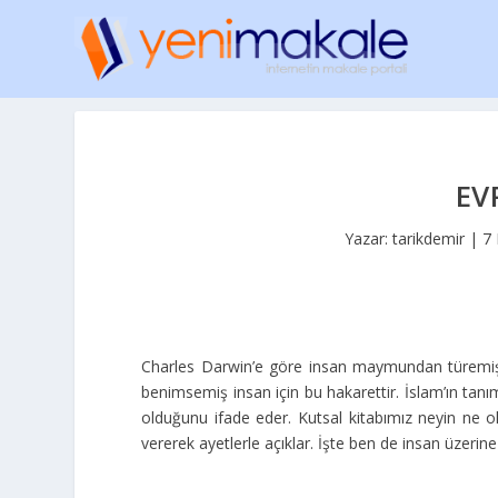
EV
Yazar:
tarikdemir
|
7
Charles Darwin’e göre insan maymundan türemişti
benimsemiş insan için bu hakarettir. İslam’ın tan
olduğunu ifade eder. Kutsal kitabımız neyin ne old
vererek ayetlerle açıklar. İşte ben de insan üzerin