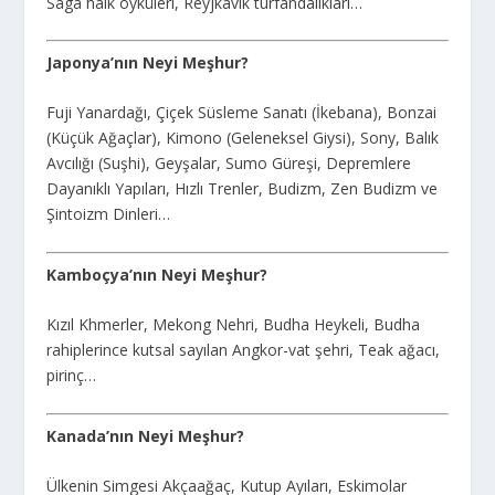
Saga halk öyküleri, Reyjkavik turfandalıkları…
Japonya’nın Neyi Meşhur?
Fuji Yanardağı, Çiçek Süsleme Sanatı (İkebana), Bonzai
(Küçük Ağaçlar), Kimono (Geleneksel Giysi), Sony, Balık
Avcılığı (Suşhi), Geyşalar, Sumo Güreşi, Depremlere
Dayanıklı Yapıları, Hızlı Trenler, Budizm, Zen Budizm ve
Şintoizm Dinleri…
Kamboçya’nın Neyi Meşhur?
Kızıl Khmerler, Mekong Nehri, Budha Heykeli, Budha
rahiplerince kutsal sayılan Angkor-vat şehri, Teak ağacı,
pirinç…
Kanada’nın Neyi Meşhur?
Ülkenin Simgesi Akçaağaç, Kutup Ayıları, Eskimolar