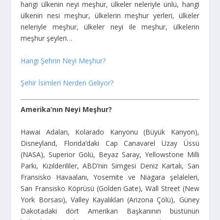
hangi ülkenin neyi meşhur, ülkeler neleriyle ünlü, hangi
ülkenin nesi meşhur, ülkelerin meşhur yerleri, ülkeler
neleriyle meşhur, ülkeler neyi ile meşhur, ülkelerin
meşhur şeyleri…
Hangi Şehrin Neyi Meşhur?
Şehir İsimleri Nerden Geliyor?
Amerika’nın Neyi Meşhur?
Hawai Adaları, Kolarado Kanyonu (Büyük Kanyon),
Disneyland, Florida’daki Cap Canavarel Uzay Üssü
(NASA), Superior Gölü, Beyaz Saray, Yellowstone Milli
Parkı, Kızılderililer, ABD’nin Simgesi Deniz Kartalı, San
Fransisko Havaalanı, Yosemite ve Niagara şelaleleri,
San Fransisko Köprüsü (Golden Gate), Wall Street (New
York Borsası), Valley Kayalıkları (Arizona Çölü), Güney
Dakotadaki dört Amerikan Başkanının büstünün