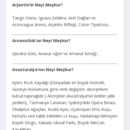
Arjantin’in Neyi Meşhur?
Tango Dansı, Iguazu Şelalesi, And Dağları ve
Aconcagua zirvesi, Arjantin Bifteği, Colon Tiyatrosu…
Arnavutluk’un Neyi Meşhur?
İşkodra Gölü, Anavut ciğeri ve Arnavut böreği…
Avusturalya’nın Neyi Meşhur?
Ayers Rock Kayalığı (Dünyadaki en büyük monolit;
Güneşin konumuna göre renk değiştirir. Aborjinlerin
kutsal tapınağıdır.) Aborjinler (Avustralya’nın kırkbin yıllık
yerlileri), Tasmanya Canavarı, Sydney’deki Opera Binası,
Okaliptus Ağaçları, Koala Ayısı, Uçamayan Emu Kuşu,
hertürlü sesi taklit edebilen Lir kuşu, Havlamayı bilmeyen
köpek Dingo, Kakadu Ulusal Parkı, Büyük Mercan
Kayalıkları…