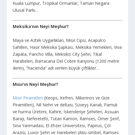
Kuala Lumpur, Tropikal Ormanlar, Taman Negara
Ulusal Parkı…
Meksika’nın Neyi Meşhur?
Maya ve Aztek Uygarlıkları, Mısır Cipsi, Acapulco
Sahilleri, Hasır Meksika Şapkası, Meksika Yemekleri, Viva
Zapata, Pancho Villa, Meksiko City Şehri, Tikal
Harabeleri, Barracana Del Cobre Kanyonu (1200 metre
derin), “hacienda” adı verilen büyük çiftlikler…
Mısır’ın Neyi Meşhur?
Mısır Piramitleri
(Keops, Kefren, Mikerinos ve Gize
Piramitleri), Nil Nehri ve deltası, Süveyş Kanalı, Pamuk
ve hurma Üretimi, Kahire, İskenderiye Şehirleri, Assuan
Barajı, Neferetetti, Tutan Kamon, Ramses, Ömer Şerif,
Sina Yarımadası, El-Ehzer Üniversitesi, Papirus, Çöl
Arazisi, Luxor Şehri ve Harebeleri (Abu-simbel, Ramses