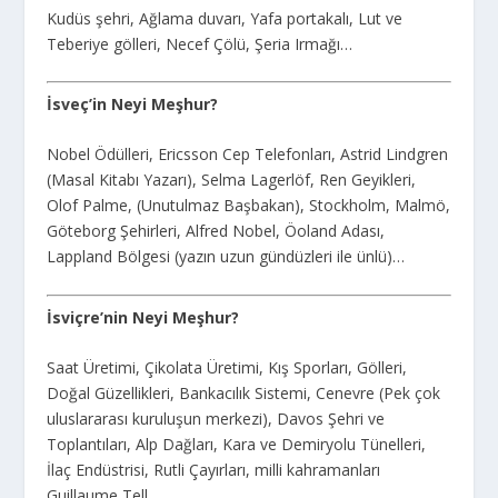
Kudüs şehri, Ağlama duvarı, Yafa portakalı, Lut ve
Teberiye gölleri, Necef Çölü, Şeria Irmağı…
İsveç’in Neyi Meşhur?
Nobel Ödülleri, Ericsson Cep Telefonları, Astrid Lindgren
(Masal Kitabı Yazarı), Selma Lagerlöf, Ren Geyikleri,
Olof Palme, (Unutulmaz Başbakan), Stockholm, Malmö,
Göteborg Şehirleri, Alfred Nobel, Öoland Adası,
Lappland Bölgesi (yazın uzun gündüzleri ile ünlü)…
İsviçre’nin Neyi Meşhur?
Saat Üretimi, Çikolata Üretimi, Kış Sporları, Gölleri,
Doğal Güzellikleri, Bankacılık Sistemi, Cenevre (Pek çok
uluslararası kuruluşun merkezi), Davos Şehri ve
Toplantıları, Alp Dağları, Kara ve Demiryolu Tünelleri,
İlaç Endüstrisi, Rutli Çayırları, milli kahramanları
Guillaume Tell…