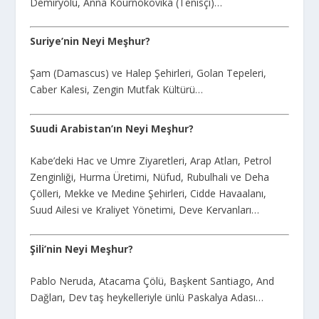
Demiryolu, Anna Kournokovika (Tenisçi)…
Suriye’nin Neyi Meşhur?
Şam (Damascus) ve Halep Şehirleri, Golan Tepeleri,
Caber Kalesi, Zengin Mutfak Kültürü…
Suudi Arabistan’ın Neyi Meşhur?
Kabe’deki Hac ve Umre Ziyaretleri, Arap Atları, Petrol
Zenginliği, Hurma Üretimi, Nüfud, Rubulhali ve Deha
Çölleri, Mekke ve Medine Şehirleri, Cidde Havaalanı,
Suud Ailesi ve Kraliyet Yönetimi, Deve Kervanları…
Şili’nin Neyi Meşhur?
Pablo Neruda, Atacama Çölü, Başkent Santiago, And
Dağları, Dev taş heykelleriyle ünlü Paskalya Adası…