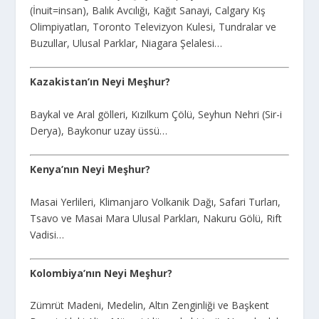
(İnuit=insan), Balık Avcılığı, Kağıt Sanayi, Calgary Kış
Olimpiyatları, Toronto Televizyon Kulesi, Tundralar ve
Buzullar, Ulusal Parklar, Niagara Şelalesi…
Kazakistan’ın Neyi Meşhur?
Baykal ve Aral gölleri, Kızılkum Çölü, Seyhun Nehri (Sir-i
Derya), Baykonur uzay üssü…
Kenya’nın Neyi Meşhur?
Masai Yerlileri, Klimanjaro Volkanik Dağı, Safari Turları,
Tsavo ve Masai Mara Ulusal Parkları, Nakuru Gölü, Rift
Vadisi…
Kolombiya’nın Neyi Meşhur?
Zümrüt Madeni, Medelin, Altın Zenginliği ve Başkent