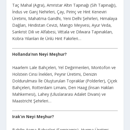
Taç Mahal (Agra), Amristar Altın Tapınağı (Sih Tapınağı),
İndus ve Ganj Nehirleri, Çay, Pirinç ve Hint Keneviri
Üretimi, Mahatma Gandhi, Yeni Delhi Şehirleri, Himalaya
Dağları, Hindistan Cevizi, Mango Meyvesi, Ayur Veda,
Sankrist Dili ve Alfabesi, Vittala ve Dilwara Tapınakları,
Kobra Yılanları ile Ünlü Hint Fakirleri…
Hollanda’nın Neyi Meşhur?
Haarlem Lale Bahçeleri, Yel Değirmenleri, Montofon ve
Holstein Cinsi İnekleri, Peynir Üretimi, Denizin
Doldurulması İle Oluşturulan Topraklar (Polderler), Çiçek
Bahçeleri, Rotterdam Limanı, Den Haag (İnsan Hakları
Mahkemesi), Lahey (Uluslararası Adalet Divanı) ve
Maastricht Şehirleri…
Irak’ın Neyi Meşhur?
Babilin Asma Bahçeleri (Semiramis), Hurma Üretimi,