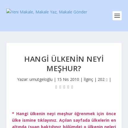
HANGI ÜLKENIN NEYI
MEŞHUR?
Yazar:
umutgeloğlu
|
15 Nis 2010
|
İlginç
|
202
|
* Hangi ülkenin neyi meşhur öğrenmek için önce
ülke ismine tıklayınız. Açılan sayfada ülkelerin en
altında (şuan baktığınız bölümde) o ülkenin neleri