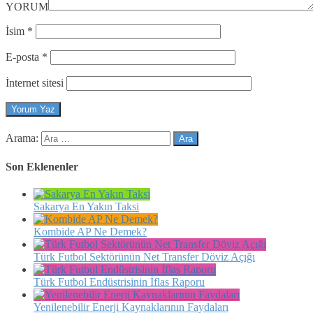
YORUM
İsim
*
E-posta
*
İnternet sitesi
Arama:
Son Eklenenler
Sakarya En Yakın Taksi
Kombide AP Ne Demek?
Türk Futbol Sektörünün Net Transfer Döviz Açığı
Türk Futbol Endüstrisinin İflas Raporu
Yenilenebilir Enerji Kaynaklarının Faydaları