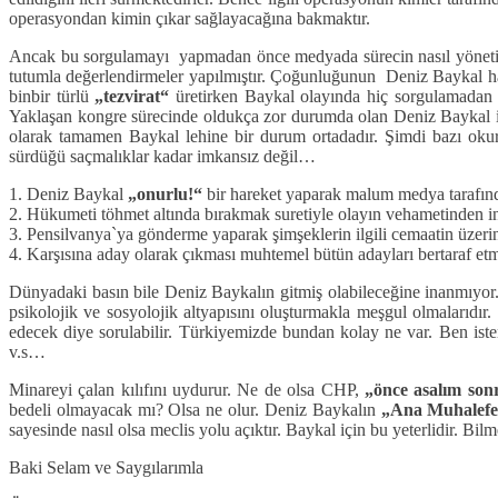
operasyondan kimin çıkar sağlayacağına bakmaktır.
Ancak bu sorgulamayı yapmadan önce medyada sürecin nasıl yönetildi
tutumla değerlendirmeler yapılmıştır. Çoğunluğunun Deniz Baykal h
binbir türlü
„tezvirat“
üretirken Baykal olayında hiç sorgulamadan
Yaklaşan kongre sürecinde oldukça zor durumda olan Deniz Baykal iç
olarak tamamen Baykal lehine bir durum ortadadır. Şimdi bazı okur
sürdüğü saçmalıklar kadar imkansız değil…
1. Deniz Baykal
„onurlu!“
bir hareket yaparak malum medya tarafından
2. Hükumeti töhmet altında bırakmak suretiyle olayın vehametinden insa
3. Pensilvanya`ya gönderme yaparak şimşeklerin ilgili cemaatin üzerine
4. Karşısına aday olarak çıkması muhtemel bütün adayları bertaraf etmi
Dünyadaki basın bile Deniz Baykalın gitmiş olabileceğine inanmıyor
psikolojik ve sosyolojik altyapısını oluşturmakla meşgul olmalarıdı
edecek diye sorulabilir. Türkiyemizde bundan kolay ne var. Ben ist
v.s…
Minareyi çalan kılıfını uydurur. Ne de olsa CHP,
„önce asalım son
bedeli olmayacak mı? Olsa ne olur. Deniz Baykalın
„Ana Muhalefe
sayesinde nasıl olsa meclis yolu açıktır. Baykal için bu yeterlidir. Bi
Baki Selam ve Saygılarımla