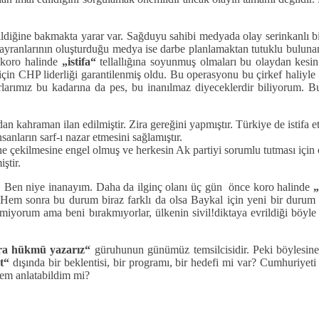
ğine bakmakta yarar var. Sağduyu sahibi medyada olay serinkanlı bir ş
ayranlarının oluşturduğu medya ise darbe planlamaktan tutuklu bulun
 koro halinde
„istifa“
tellallığına soyunmuş olmaları bu olaydan kesin b
in CHP liderliği garantilenmiş oldu. Bu operasyonu bu çirkef haliyle
larımız bu kadarına da pes, bu inanılmaz diyeceklerdir biliyorum. Bu
 kahraman ilan edilmiştir. Zira gereğini yapmıştır. Türkiye de istifa et
nların sarf-ı nazar etmesini sağlamıştır.
 çekilmesine engel olmuş ve herkesin Ak partiyi sorumlu tutması için öz
ştir.
. Ben niye inanayım. Daha da ilginç olanı üç gün önce koro halinde
„
r. Hem sonra bu durum biraz farklı da olsa Baykal için yeni bir durum
emiyorum ama beni bırakmıyorlar, ülkenin sivil!diktaya evrildiği böyl
ra hükmü yazarız“
güruhunun günümüz temsilcisidir. Peki böylesine ç
t“
dışında bir beklentisi, bir programı, bir hedefi mi var? Cumhuriyeti m
lmem anlatabildim mi?