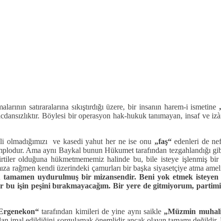
alarının satıraralarına sıkıştırdığı üzere, bir insanın harem-i ismetine
 vicdansızlıktır. Böylesi bir operasyon hak-hukuk tanımayan, insaf ve i
lgili olmadığımızı ve kasedi yahut her ne ise onu
„faş“
edenleri de nef
mplodur. Ama aynı Baykal bunun Hükumet tarafından tezgahlandığı gi
elirtiler olduğuna hükmetmememiz halinde bu, bile isteye işlenmiş bir
ıza rağmen kendi üzerindeki çamurları bir başka siyasetçiye atma ameli
u tamamen uydurulmuş bir mizansendir. Beni yok etmek isteyen m
r bu işin peşini bırakmayacağım. Bir yere de gitmiyorum, partim
Ergenekon“
tarafından kimileri de yine aynı saikle
„Müzmin muhali
ından imal edildiğini sorgulamak önemlidir ancak olayın tamamı değildir