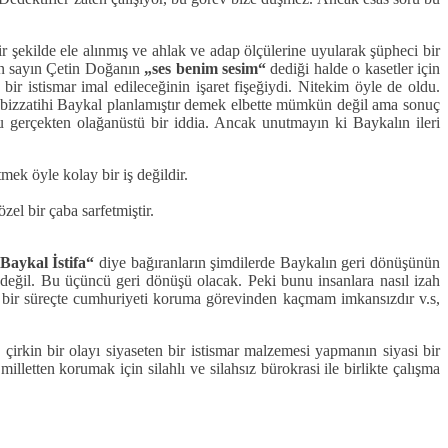
ekilde ele alınmış ve ahlak ve adap ölçülerine uyularak şüpheci bir
an sayın Çetin Doğanın
„ses benim sesim“
dediği halde o kasetler için
ir istismar imal edileceğinin işaret fişeğiydi. Nitekim öyle de oldu.
 bizzatihi Baykal planlamıştır demek elbette mümkün değil ama sonuç
 gerçekten olağanüstü bir iddia. Ancak unutmayın ki Baykalın ileri
mek öyle kolay bir iş değildir.
el bir çaba sarfetmiştir.
Baykal İstifa“
diye bağıranların şimdilerde Baykalın geri dönüşünün
 değil. Bu üçüncü geri dönüşü olacak. Peki bunu insanlara nasıl izah
e bir süreçte cumhuriyeti koruma görevinden kaçmam imkansızdır v.s,
irkin bir olayı siyaseten bir istismar malzemesi yapmanın siyasi bir
illetten korumak için silahlı ve silahsız bürokrasi ile birlikte çalışma