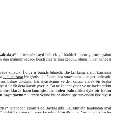
„alçakça“
bir tecavüz sayılabilecek görüntüleri mazur görmek yahut
zàn dan mahrum sadece kendi çıkarlarının zebunu olmuş hilkat garibesi
retle kınadık. İyi de iş burada bitmedi. Baykal kameraların karşısına
bi
akıllara zarar
bir görüşü de fütursuzca ortaya atmaktan geri kalmadı.
 suç haline dönüşür. Bir siyasetçinin yerden çamur alarak bir başka
yesi ile ilk defa karşılaşıyoruz. Bu ne kadar aymaz ve ne kadar çirkin
ihraklarca hazırlanmıştır. İsminden bahsedilen öyle bir kadın
in başındayım.“
Demek yerine bu ahlakdışı operasyondan bile siyasi
fler“
tarafından kimileri de Baykal gibi
„Hükumet“
tarafından imal
. Dedektifler zaten çalışıyor, bu görev bize düşmez. Ancak esas soru bu