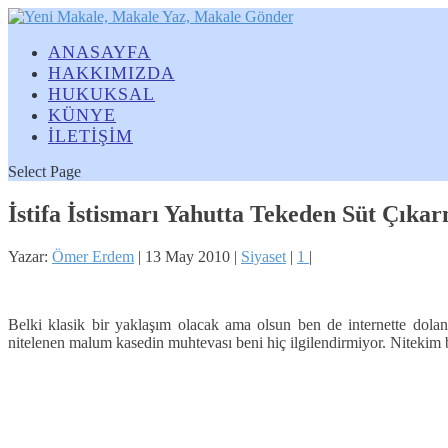
ANASAYFA
HAKKIMIZDA
HUKUKSAL
KÜNYE
İLETİŞİM
Select Page
İstifa İstismarı Yahutta Tekeden Süt Çıka
Yazar:
Ömer Erdem
|
13 May 2010
|
Siyaset
|
1
|
Belki klasik bir yaklaşım olacak ama olsun ben de internette dola
nitelenen malum kasedin muhtevası beni hiç ilgilendirmiyor. Nitekim b