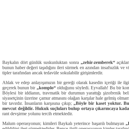
Baykalın dört günlük suskunluktan sonra
„zehir-zemberek“
açıklam
bunun haber değeri taşıdığını ileri sürmek en azından insafsızlık ve
tipler tarafından ancak tedavüle sokulabilir girişimlerdir.
Ahlak ve edep anlayışımızın bir gereği olarak kasedin içeriği ile i
geçerek bunun bir
„komplo“
olduğunu söyledi. Eyvallah! Bu bir ko
Böylesi bir iddianın, travmatik bir durumun yarattığı şizofrenik b
siyasetçinin üzerine çamur atmasını olağan karşılar hale gelmiş olmam
bir tavırdır. İnsanların karşısına çıkıp;
„Böyle bir kaset yoktur. B
mevcut değildir. Hukuk suçluları bulup ortaya çıkarıncaya kada
rant devşirme yolunu tercih etmektedir.
Malum operasyonun; kimileri Baykalı yeterince başarılı bulmayan
„
edildiğini ileri sürmektedirler. Bence ilgili operasyonun kimler taraf