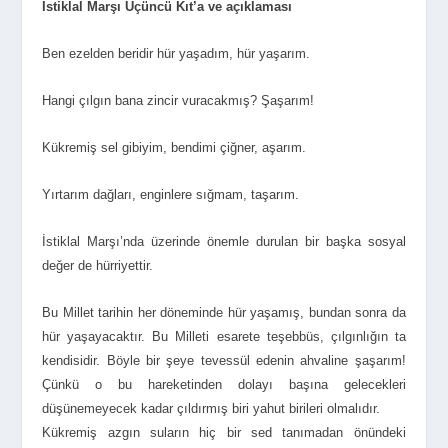
İstiklal Marşı Üçüncü Kıt’a ve açıklaması
Ben ezelden beridir hür yaşadım, hür yaşarım.
Hangi çılgın bana zincir vuracakmış? Şaşarım!
Kükremiş sel gibiyim, bendimi çiğner, aşarım.
Yırtarım dağları, enginlere sığmam, taşarım.
İstiklal Marşı’nda üzerinde önemle durulan bir başka sosyal
değer de hürriyettir.
Bu Millet tarihin her döneminde hür yaşamış, bundan sonra da
hür yaşayacaktır. Bu Milleti esarete teşebbüs, çılgınlığın ta
kendisidir. Böyle bir şeye tevessül edenin ahvaline şaşarım!
Çünkü o bu hareketinden dolayı başına gelecekleri
düşünemeyecek kadar çıldırmış biri yahut birileri olmalıdır.
Kükremiş azgın suların hiç bir sed tanımadan önündeki