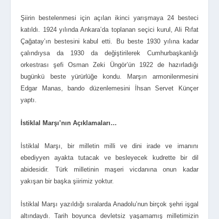
Şiirin bestelenmesi için açılan ikinci yarışmaya 24 besteci
katıldı. 1924 yılında Ankara’da toplanan seçici kurul, Ali Rıfat
Çağatay’ın bestesini kabul etti. Bu beste 1930 yılına kadar
çalındıysa da 1930 da değiştirilerek Cumhurbaşkanlığı
orkestrası şefi Osman Zeki Üngör’ün 1922 de hazırladığı
bugünkü beste yürürlüğe kondu. Marşın armonilenmesini
Edgar Manas, bando düzenlemesini İhsan Servet Künçer
yaptı.
İstiklal Marşı’nın Açıklamaları…
İstiklal Marşı, bir milletin milli ve dini irade ve imanını
ebediyyen ayakta tutacak ve besleyecek kudrette bir dil
abidesidir. Türk milletinin maşeri vicdanına onun kadar
yakışan bir başka şiirimiz yoktur.
İstiklal Marşı yazıldığı sıralarda Anadolu’nun birçok şehri işgal
altındaydı. Tarih boyunca devletsiz yaşamamış milletimizin