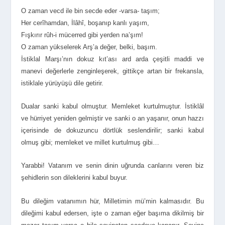
O zaman vecd ile bin secde eder -varsa- taşım;
Her cerîhamdan, İlâhî, boşanıp kanlı yaşım,
Fışkırır rûh-i mücerred gibi yerden na’şım!
O zaman yükselerek Arş’a değer, belki, başım.
İstiklal Marşı’nın dokuz kıt’ası ard arda çeşitli maddi ve
manevi değerlerle zenginleşerek, gittikçe artan bir frekansla,
istiklale yürüyüşü dile getirir.
Dualar sanki kabul olmuştur. Memleket kurtulmuştur. İstiklâl
ve hürriyet yeniden gelmiştir ve sanki o an yaşanır, onun hazzı
içerisinde de dokuzuncu dörtlük seslendirilir; sanki kabul
olmuş gibi; memleket ve millet kurtulmuş gibi…
Yarabbi! Vatanım ve senin dinin uğrunda canlarını veren biz
şehidlerin son dileklerini kabul buyur.
Bu dileğim vatanımın hür, Milletimin mü’min kalmasıdır. Bu
dileğimi kabul edersen, işte o zaman eğer başıma dikilmiş bir