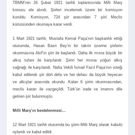
TBMM’nin 26 Şubat 1921 tarihli toplantısında Milli Marş
konusu ele alındı. Şiirleri incelemek üzere bir komisyon
kuruldu. Komisyon, 724 şiir arasından 7 şiiri Meclis
kürsüsünden okumaya karar verdi.
1 Mart 1921 tarihli, Mustafa Kemal Paşa’nın başkanlık ettiği
oturumda, Hasan Basri Bey’in bir takriri üzerine şiirlerin
okunmasına Akif’in şiiri ile başlandı. Daha ilk mısra büyük bir
alkış tufanı ile karşılandı. Şiirin her mısraı yoğun alkış
sağnağı ile karşılandı. Nafia Vekili İsmail Fazıl Paşa’nın isteği
kabul edilerek şiir dört defa ve her defası da büyük heyecan
ve alkışlar arasında okundu. Kalan 6 şiirin okunmasından,
meclis kararı ile vazgeçildi. Türk’ün irade ve imanını dile
getiren şiir bulunmuştu.
Milli Marş’ın bestelenmesi…
12 Mart 1921 tarihli oturumda bu şiirin Milli Marş olarak kabulü
oylandı ve kabul edildi.