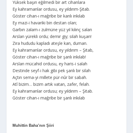
Yüksek başın eğilmedi bir art cihanlara
Ey kahramanlar ordusu, ey yıldırım-Şitab.
Göster cihan-ı mağribe bir kanlı inkılab
Ey mazi-i havariki bin destan olan;
Garbın zalam-ı zulmüne yüz yıl kılınç salan
Arslan yürekli ordu; demir giy; silah kuşan!
Zira hududu kapladı ateşle kan, duman.
Ey kahramanlar ordusu, ey yıldırım – Şitab,
Göster cihan-ı mağribe bir şanlı inkılab!
Arslan mücahid ordusu, ey haris-i salah
Destinde seyf-i hak gibi pek şanlı bir silah
Açtın sema-yi millete pür-nûr bir sabah.
Atî bizim… bizim artık vatan, zafer, felah.
Ey kahramanlar ordusu; ey yıldırım – Şitab.
Göster cihan-ı mağribe bir şanlı inkılab
Muhittin Baha’nın Şiiri