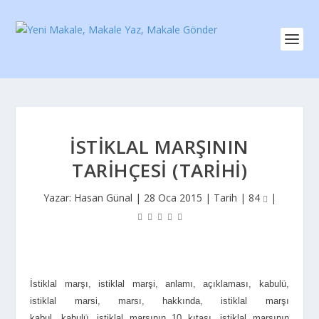
İSTIKLAL MARŞININ
TARIHÇESI (TARIHI)
Yazar:
Hasan Günal
|
28 Oca 2015
|
Tarih
|
84
|
İstiklal marşı, istiklal marşi, anlamı, açıklaması, kabulü,
istiklal marsi, marsı, hakkında, istiklal marşı
kabul, kabulü, istiklal marşının 10 kıtası, istiklal marşının