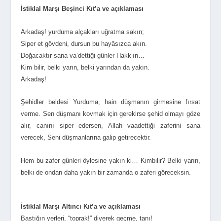
İstiklal Marşı Beşinci Kıt’a ve açıklaması
Arkadaş! yurduma alçakları uğratma sakın;
Siper et gövdeni, dursun bu hayâsızca akın.
Doğacaktır sana va’dettiği günler Hakk’ın…
Kim bilir, belki yarın, belki yarından da yakın.
Arkadaş!
Şehidler beldesi Yurduma, hain düşmanın girmesine fırsat
verme. Sen düşmanı kovmak için gerekirse şehid olmayı göze
alır, canını siper edersen, Allah vaadettiği zaferini sana
verecek, Seni düşmanlarına galip getirecektir.
Hem bu zafer günleri öylesine yakın ki… Kimbilir? Belki yarın,
belki de ondan daha yakın bir zamanda o zaferi göreceksin.
İstiklal Marşı Altıncı Kıt’a ve açıklaması
Bastığın yerleri, “toprak!” diyerek geçme, tanı!