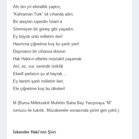
Altı bin yıl efendilik yaptın,
“Kahraman Türk” idi cihanda adın.
Bir ateşten siperdin İslam’a
Sönmeyen bir güneş gibi yaşadın.
Ey büyük ünlü milletim ileri!
Hasmına çiğnetme koş bu şanlı yeri!
Düşmanın bir cihansa dostun
Hak Hakkın elbette müstakil yaşamak
Atıl, ez, vur, senindir istiklâl
Ebedî parlasın şu al bayrak…
Ey benim şanlı milletim ileri;
Ele çiğnetme koş bu ülkeleri!
M (Bursa Milletvekili Muhittin Baha Bey Yarışmaya “M”
rumuzu ile katıldı. Müzakereler esnasında şiirini geri çekti.)
İskender Haki’nin Şiiri