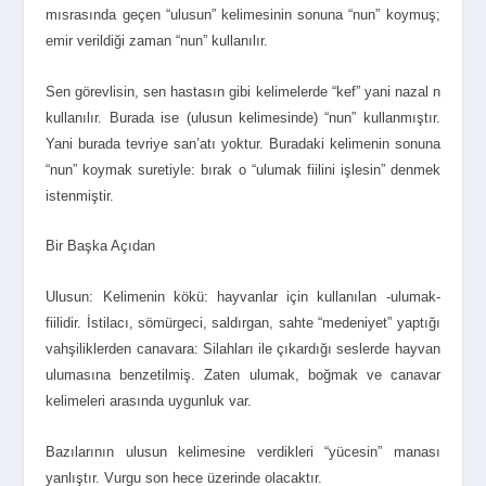
mısrasında geçen “ulusun” kelimesinin sonuna “nun” koymuş;
emir verildiği zaman “nun” kullanılır.
Sen görevlisin, sen hastasın gibi kelimelerde “kef” yani nazal n
kullanılır. Burada ise (ulusun kelimesinde) “nun” kullanmıştır.
Yani burada tevriye san’atı yoktur. Buradaki kelimenin sonuna
“nun” koymak suretiyle: bırak o “ulumak fiilini işlesin” denmek
istenmiştir.
Bir Başka Açıdan
Ulusun: Kelimenin kökü: hayvanlar için kullanılan -ulumak-
fiilidir. İstilacı, sömürgeci, saldırgan, sahte “medeniyet” yaptığı
vahşiliklerden canavara: Silahları ile çıkardığı seslerde hayvan
ulumasına benzetilmiş. Zaten ulumak, boğmak ve canavar
kelimeleri arasında uygunluk var.
Bazılarının ulusun kelimesine verdikleri “yücesin” manası
yanlıştır. Vurgu son hece üzerinde olacaktır.