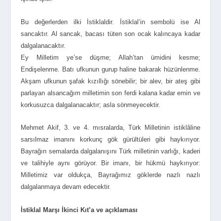
Bu değerlerden ilki İstiklaldir. İstiklal’in sembolü ise Al
sancaktır. Al sancak, bacası tüten son ocak kalıncaya kadar
dalgalanacaktır.
Ey Milletim ye’se düşme; Allah’tan ümidini kesme;
Endişelenme. Batı ufkunun gurup haline bakarak hüzünlenme.
Akşam ufkunun şafak kızıllığı sönebilir; bir alev, bir ateş gibi
parlayan alsancağım milletimin son ferdi kalana kadar emin ve
korkusuzca dalgalanacaktır; asla sönmeyecektir.
Mehmet Akif, 3. ve 4. mısralarda, Türk Milletinin istiklâline
sarsılmaz imanını korkunç gök gürültüleri gibi haykırıyor.
Bayrağın semalarda dalgalanışını Türk milletinin varlığı, kaderi
ve talihiyle aynı görüyor. Bir imanı, bir hükmü haykırıyor:
Milletimiz var oldukça, Bayrağımız göklerde nazlı nazlı
dalgalanmaya devam edecektir.
İstiklal Marşı İkinci Kıt’a ve açıklaması