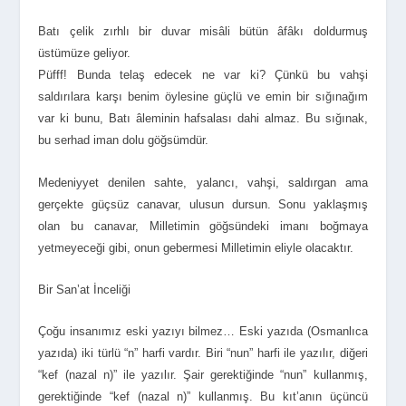
Batı çelik zırhlı bir duvar misâli bütün âfâkı doldurmuş
üstümüze geliyor.
Püfff! Bunda telaş edecek ne var ki? Çünkü bu vahşi
saldırılara karşı benim öylesine güçlü ve emin bir sığınağım
var ki bunu, Batı âleminin hafsalası dahi almaz. Bu sığınak,
bu serhad iman dolu göğsümdür.
Medeniyyet denilen sahte, yalancı, vahşi, saldırgan ama
gerçekte güçsüz canavar, ulusun dursun. Sonu yaklaşmış
olan bu canavar, Milletimin göğsündeki imanı boğmaya
yetmeyeceği gibi, onun gebermesi Milletimin eliyle olacaktır.
Bir San’at İnceliği
Çoğu insanımız eski yazıyı bilmez… Eski yazıda (Osmanlıca
yazıda) iki türlü “n” harfi vardır. Biri “nun” harfi ile yazılır, diğeri
“kef (nazal n)” ile yazılır. Şair gerektiğinde “nun” kullanmış,
gerektiğinde “kef (nazal n)” kullanmış. Bu kıt’anın üçüncü