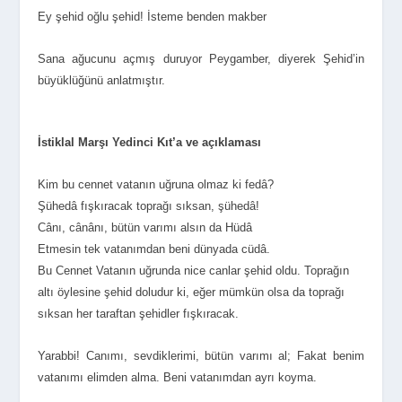
Ey şehid oğlu şehid! İsteme benden makber
Sana ağucunu açmış duruyor Peygamber, diyerek Şehid’in
büyüklüğünü anlatmıştır.
İstiklal Marşı Yedinci Kıt’a ve açıklaması
Kim bu cennet vatanın uğruna olmaz ki fedâ?
Şühedâ fışkıracak toprağı sıksan, şühedâ!
Cânı, cânânı, bütün varımı alsın da Hüdâ
Etmesin tek vatanımdan beni dünyada cüdâ.
Bu Cennet Vatanın uğrunda nice canlar şehid oldu. Toprağın
altı öylesine şehid doludur ki, eğer mümkün olsa da toprağı
sıksan her taraftan şehidler fışkıracak.
Yarabbi! Canımı, sevdiklerimi, bütün varımı al; Fakat benim
vatanımı elimden alma. Beni vatanımdan ayrı koyma.