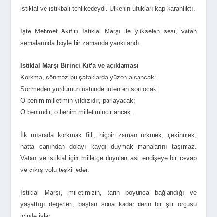
istiklal ve istikbali tehlikedeydi. Ülkenin ufukları kap karanlıktı.
İşte Mehmet Akif’in İstiklal Marşı ile yükselen sesi, vatan
semalarında böyle bir zamanda yankılandı.
İstiklal Marşı Birinci Kıt’a ve açıklaması
Korkma, sönmez bu şafaklarda yüzen alsancak;
Sönmeden yurdumun üstünde tüten en son ocak.
O benim milletimin yıldızıdır, parlayacak;
O benimdir, o benim milletimindir ancak.
İlk mısrada korkmak fiili, hiçbir zaman ürkmek, çekinmek,
hatta canından dolayı kaygı duymak manalarını taşımaz.
Vatan ve istiklal için milletçe duyulan asil endişeye bir cevap
ve çıkış yolu teşkil eder.
İstiklal Marşı, milletimizin, tarih boyunca bağlandığı ve
yaşattığı değerleri, baştan sona kadar derin bir şiir örgüsü
içinde işler.