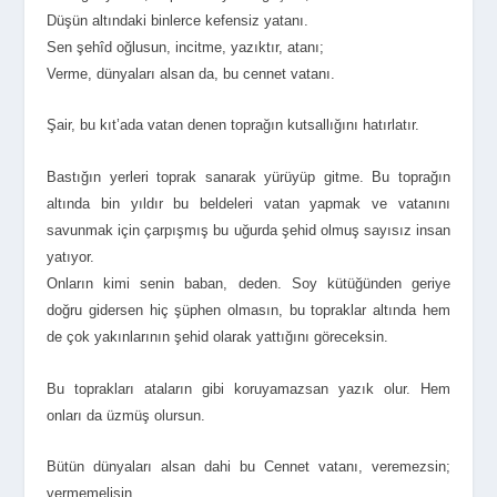
Düşün altındaki binlerce kefensiz yatanı.
Sen şehîd oğlusun, incitme, yazıktır, atanı;
Verme, dünyaları alsan da, bu cennet vatanı.
Şair, bu kıt’ada vatan denen toprağın kutsallığını hatırlatır.
Bastığın yerleri toprak sanarak yürüyüp gitme. Bu toprağın
altında bin yıldır bu beldeleri vatan yapmak ve vatanını
savunmak için çarpışmış bu uğurda şehid olmuş sayısız insan
yatıyor.
Onların kimi senin baban, deden. Soy kütüğünden geriye
doğru gidersen hiç şüphen olmasın, bu topraklar altında hem
de çok yakınlarının şehid olarak yattığını göreceksin.
Bu toprakları ataların gibi koruyamazsan yazık olur. Hem
onları da üzmüş olursun.
Bütün dünyaları alsan dahi bu Cennet vatanı, veremezsin;
vermemelisin.