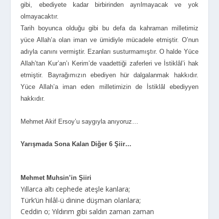
gibi, ebediyete kadar birbirinden ayrılmayacak ve yok
olmayacaktır.
Tarih boyunca olduğu gibi bu defa da kahraman milletimiz
yüce Allah’a olan iman ve ümidiyle mücadele etmiştir. O’nun
adıyla canını vermiştir. Ezanları susturmamıştır. O halde Yüce
Allah’tan Kur’an’ı Kerim’de vaadettiği zaferleri ve İstiklâl’i hak
etmiştir. Bayrağımızın ebediyen hür dalgalanmak hakkıdır.
Yüce Allah’a iman eden milletimizin de İstiklâl ebediyyen
hakkıdır.
Mehmet Akif Ersoy’u saygıyla anıyoruz…
Yarışmada Sona Kalan Diğer 6 Şiir…
Mehmet Muhsin’in Şiiri
Yıllarca altı cephede ateşle kanlara;
Türk’ün hilâl-ü dinine düşman olanlara;
Ceddin o; Yıldırım gibi saldın zaman zaman