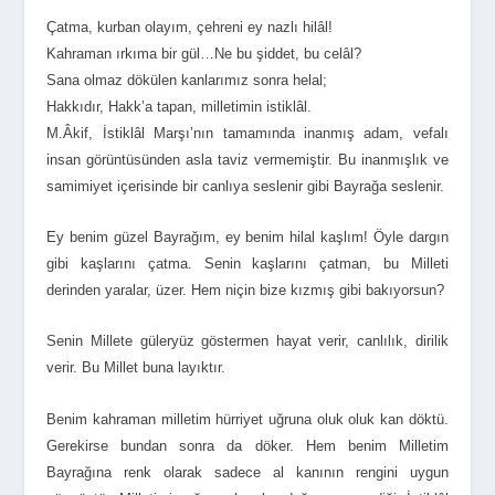
Çatma, kurban olayım, çehreni ey nazlı hilâl!
Kahraman ırkıma bir gül…Ne bu şiddet, bu celâl?
Sana olmaz dökülen kanlarımız sonra helal;
Hakkıdır, Hakk’a tapan, milletimin istiklâl.
M.Âkif, İstiklâl Marşı’nın tamamında inanmış adam, vefalı
insan görüntüsünden asla taviz vermemiştir. Bu inanmışlık ve
samimiyet içerisinde bir canlıya seslenir gibi Bayrağa seslenir.
Ey benim güzel Bayrağım, ey benim hilal kaşlım! Öyle dargın
gibi kaşlarını çatma. Senin kaşlarını çatman, bu Milleti
derinden yaralar, üzer. Hem niçin bize kızmış gibi bakıyorsun?
Senin Millete güleryüz göstermen hayat verir, canlılık, dirilik
verir. Bu Millet buna layıktır.
Benim kahraman milletim hürriyet uğruna oluk oluk kan döktü.
Gerekirse bundan sonra da döker. Hem benim Milletim
Bayrağına renk olarak sadece al kanının rengini uygun