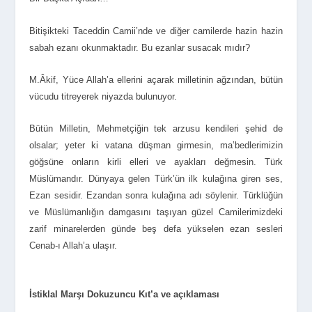
Bitişikteki Taceddin Camii’nde ve diğer camilerde hazin hazin
sabah ezanı okunmaktadır. Bu ezanlar susacak mıdır?
M.Âkif, Yüce Allah’a ellerini açarak milletinin ağzından, bütün
vücudu titreyerek niyazda bulunuyor.
Bütün Milletin, Mehmetçiğin tek arzusu kendileri şehid de
olsalar; yeter ki vatana düşman girmesin, ma’bedlerimizin
göğsüne onların kirli elleri ve ayakları değmesin. Türk
Müslümandır. Dünyaya gelen Türk’ün ilk kulağına giren ses,
Ezan sesidir. Ezandan sonra kulağına adı söylenir. Türklüğün
ve Müslümanlığın damgasını taşıyan güzel Camilerimizdeki
zarif minarelerden günde beş defa yükselen ezan sesleri
Cenab-ı Allah’a ulaşır.
İstiklal Marşı Dokuzuncu Kıt’a ve açıklaması