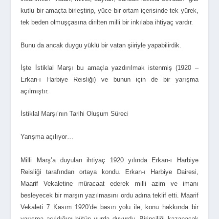
kutlu bir amaçta birleştirip, yüce bir ortam içerisinde tek yürek,
tek beden olmuşçasına dirilten milli bir inkılaba ihtiyaç vardır.
Bunu da ancak duygu yüklü bir vatan şiiriyle yapabilirdik.
İşte İstiklal Marşı bu amaçla yazdırılmak istenmiş (1920 –
Erkan-ı Harbiye Reisliği) ve bunun için de bir yarışma
açılmıştır.
İstiklal Marşı’nın Tarihi Oluşum Süreci
Yarışma açılıyor…
Milli Marş’a duyulan ihtiyaç 1920 yılında Erkan-ı Harbiye
Reisliği tarafından ortaya kondu. Erkan-ı Harbiye Dairesi,
Maarif Vekaletine müracaat ederek milli azim ve imanı
besleyecek bir marşın yazılmasını ordu adına teklif etti. Maarif
Vekaleti 7 Kasım 1920’de basın yolu ile, konu hakkında bir
yarışma açıldığını bütün yurda duyurdu. Birinciliği kazanacak