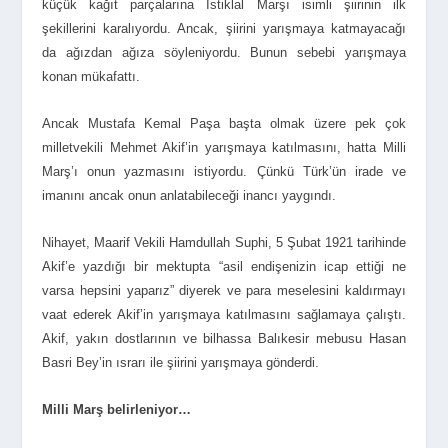
küçük kağıt parçalarına İstiklal Marşı isimli şiirinin ilk
şekillerini karalıyordu. Ancak, şiirini yarışmaya katmayacağı
da ağızdan ağıza söyleniyordu. Bunun sebebi yarışmaya
konan mükafattı.
Ancak Mustafa Kemal Paşa başta olmak üzere pek çok
milletvekili Mehmet Akif’in yarışmaya katılmasını, hatta Milli
Marş’ı onun yazmasını istiyordu. Çünkü Türk’ün irade ve
imanını ancak onun anlatabileceği inancı yaygındı.
Nihayet, Maarif Vekili Hamdullah Suphi, 5 Şubat 1921 tarihinde
Akif’e yazdığı bir mektupta “asil endişenizin icap ettiği ne
varsa hepsini yaparız” diyerek ve para meselesini kaldırmayı
vaat ederek Akif’in yarışmaya katılmasını sağlamaya çalıştı.
Akif, yakın dostlarının ve bilhassa Balıkesir mebusu Hasan
Basri Bey’in ısrarı ile şiirini yarışmaya gönderdi.
Milli Marş belirleniyor…