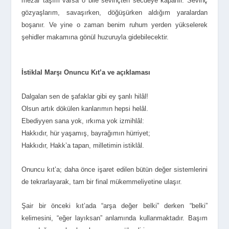
mezar taşım varsa o bile sevinçten secdeye kapanır. Sevinç
gözyaşlarım, savaşırken, döğüşürken aldığım yaralardan
boşanır. Ve yine o zaman benim ruhum yerden yükselerek
şehidler makamına gönül huzuruyla gidebilecektir.
İstiklal Marşı Onuncu Kıt’a ve açıklaması
Dalgalan sen de şafaklar gibi ey şanlı hilâl!
Olsun artık dökülen kanlarımın hepsi helâl.
Ebediyyen sana yok, ırkıma yok izmihlâl:
Hakkıdır, hür yaşamış, bayrağımın hürriyet;
Hakkıdır, Hakk’a tapan, milletimin istiklâl.
Onuncu kıt’a; daha önce işaret edilen bütün değer sistemlerini
de tekrarlayarak, tam bir final mükemmeliyetine ulaşır.
Şair bir önceki kıt’ada “arşa değer belki” derken “belki”
kelimesini, “eğer layıksan” anlamında kullanmaktadır. Başım