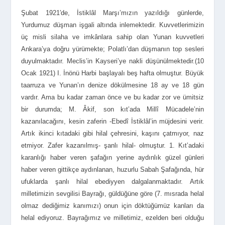
Şubat 1921′de, İstiklâl Marşı’mızın yazıldığı günlerde,
Yurdumuz düşman işgali altında inlemektedir. Kuvvetlerimizin
üç misli silaha ve imkânlara sahip olan Yunan kuvvetleri
Ankara’ya doğru yürümekte; Polatlı’dan düşmanın top sesleri
duyulmaktadır. Meclis’in Kayseri’ye nakli düşünülmektedir.(10
Ocak 1921) I. İnönü Harbi başlayalı beş hafta olmuştur. Büyük
taarruza ve Yunan’ın denize dökülmesine 18 ay ve 18 gün
vardır. Ama bu kadar zaman önce ve bu kadar zor ve ümitsiz
bir durumda; M. Âkif, son kıt’ada Millî Mücadele’nin
kazanılacağını, kesin zaferin -Ebedî İstiklâl’in müjdesini verir.
Artık ikinci kıtadaki gibi hilal çehresini, kaşını çatmıyor, naz
etmiyor. Zafer kazanılmış- şanlı hilal- olmuştur. 1. Kıt’adaki
karanlığı haber veren şafağın yerine aydınlık güzel günleri
haber veren gittikçe aydınlanan, huzurlu Sabah Şafağında, hür
ufuklarda şanlı hilal ebediyyen dalgalanmaktadır. Artık
milletimizin sevgilisi Bayrağı, güldüğüne göre (7. mısrada helal
olmaz dediğimiz kanımızı) onun için döktüğümüz kanları da
helal ediyoruz. Bayrağımız ve milletimiz, ezelden beri olduğu