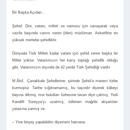
Bir Başka Açıdan…
Şehid: Dini, vatanı, milleti ve namusu için savaşarak veya
vazife başında canını veren (ölen) müslüman. Askerlikte en
yüksek mertebe şehidliktir.
Dünyada Türk Milleti kadar vatanı için şehid veren başka bir
Millet yoktur. Vatanımızın her karış toprağı şehidlik olduğu
gibi, Vatanımızın dışında da 42 yerde Türk Şehidliği vardır.
M.Âkif, -Çanakkale Şehidlerine- şiirinde Şehid’e manevi türbe
kurmuştur. Tarihe sığdıramamış, bu taşındır diyerek kâbeyi
başına dikmiş, mor bulutları türbesine tavan diye çatmış, Yedi
Kandilli Süreyya’yı uzatmış; tüllenen mağribi akşamları
yarasına sarmış ve:
– Yine birşey yapabildim diyemem hatırana.