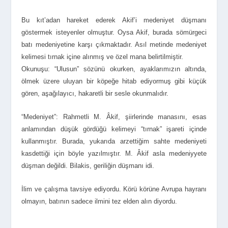
Bu kıt’adan hareket ederek Akif’i medeniyet düşmanı
göstermek isteyenler olmuştur. Oysa Akif, burada sömürgeci
batı medeniyetine karşı çıkmaktadır. Asıl metinde medeniyet
kelimesi tırnak içine alınmış ve özel mana belirtilmiştir.
Okunuşu: “Ulusun” sözünü okurken, ayaklarımızın altında,
ölmek üzere uluyan bir köpeğe hitab ediyormuş gibi küçük
gören, aşağılayıcı, hakaretli bir sesle okunmalıdır.
“Medeniyet”: Rahmetli M. Âkif, şiirlerinde manasını, esas
anlamından düşük gördüğü kelimeyi “tırnak” işareti içinde
kullanmıştır. Burada, yukarıda arzettiğim sahte medeniyeti
kasdettiği için böyle yazılmıştır. M. Âkif asla medeniyyete
düşman değildi. Bilakis, geriliğin düşmanı idi.
İlim ve çalışma tavsiye ediyordu. Körü körüne Avrupa hayranı
olmayın, batının sadece ilmini tez elden alın diyordu.