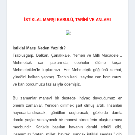
İSTİKLAL MARŞI KABULÜ, TARİHİ VE ANLAMI
İstiklal Marşı Neden Yazıldı?
Trablusgarp, Balkan, Çanakkale, Yemen ve Milli Mücadele…
Mehmetcik can pazarında; cepheler ölüme koşan
Mehmetçikler’le kıpkırmızı. Her Mehmetçik göğsünü serhat,
yüreğini kalkan yapmış. Tarihin kanlı seyrine can borcumuzu
ve kan borcumuzu fazlasıyla ödemişiz.
Bu zamanlar manevi bir desteğe ihtiyaç duyduğumuz en
önemli zamanlar. Yeniden dirilmek şart olmuş artık. İnsanları
heyecanlandıracak, gönülleri coşturacak; gözlerde damla
damla yaşlar sıralayacak bir manevi atmosferin oluşturulması
mecburidir. Körükle basılan havanın demiri erittiği gibi,
insanımızı “vatan, millet, bayrak, sancak istiklal sevdası” gibi