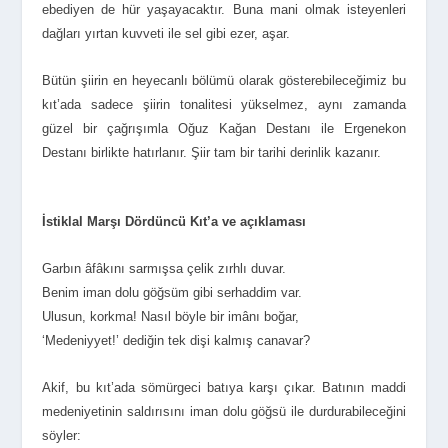
ebediyen de hür yaşayacaktır. Buna mani olmak isteyenleri
dağları yırtan kuvveti ile sel gibi ezer, aşar.
Bütün şiirin en heyecanlı bölümü olarak gösterebileceğimiz bu
kıt’ada sadece şiirin tonalitesi yükselmez, aynı zamanda
güzel bir çağrışımla Oğuz Kağan Destanı ile Ergenekon
Destanı birlikte hatırlanır. Şiir tam bir tarihi derinlik kazanır.
İstiklal Marşı Dördüncü Kıt’a ve açıklaması
Garbın âfâkını sarmışsa çelik zırhlı duvar.
Benim iman dolu göğsüm gibi serhaddim var.
Ulusun, korkma! Nasıl böyle bir imânı boğar,
‘Medeniyyet!’ dediğin tek dişi kalmış canavar?
Akif, bu kıt’ada sömürgeci batıya karşı çıkar. Batının maddi
medeniyetinin saldırısını iman dolu göğsü ile durdurabileceğini
söyler: