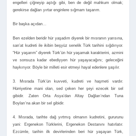
engelleri çiğneyip aştığı gibi, ben de değil mahkum olmak;
gerekirse dağları yırtar enginlere sığmam taşarım.
Bir başka açıdan…
Ben ezelden beridir hür yaşadım diyerek bir mısranın yarısına,
san’at kudreti ile ikibin beşyüz senelik Türk tarihini sığdırıyor.
“Hür yaşarım” diyerek Türk’ün hür yaşamak karakterini, azmini
ve sonsuza kadar ebediyyen hür yaşayacağını; geleceğini
haykırıyor. Böyle bir milleti esir etmeyi hayal edenlere şaşılır.
3. Mısrada Türk’ün kuvveti, kudreti ve haşmeti vardır.
Hürriyetine mani olan, sed çeken her şeyi ezecek bir sel
gibidir. Zaten Orta Asya’dan Altay Dağları’ndan Tuna
Boyları’na akan bir sel gibidir.
4. Mısrada, tarihte dağ yırtmış olmanın kudretini, gururunu
yani: Ergenekon Türklerini, Ergenekon Destanını hatırlatır.
Ezcümle, tarihin ilk devirlerinden beri hür yaşayan Türk,