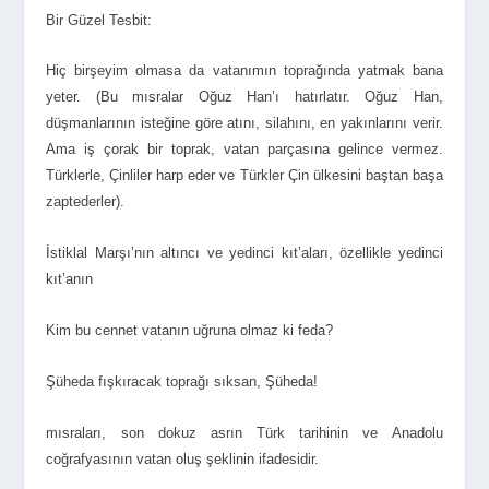
Bir Güzel Tesbit:
Hiç birşeyim olmasa da vatanımın toprağında yatmak bana
yeter. (Bu mısralar Oğuz Han’ı hatırlatır. Oğuz Han,
düşmanlarının isteğine göre atını, silahını, en yakınlarını verir.
Ama iş çorak bir toprak, vatan parçasına gelince vermez.
Türklerle, Çinliler harp eder ve Türkler Çin ülkesini baştan başa
zaptederler).
İstiklal Marşı’nın altıncı ve yedinci kıt’aları, özellikle yedinci
kıt’anın
Kim bu cennet vatanın uğruna olmaz ki feda?
Şüheda fışkıracak toprağı sıksan, Şüheda!
mısraları, son dokuz asrın Türk tarihinin ve Anadolu
coğrafyasının vatan oluş şeklinin ifadesidir.