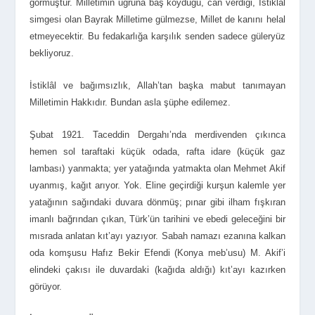
görmüştür. Milletimin uğruna baş koyduğu, can verdiği, İstiklâl
simgesi olan Bayrak Milletime gülmezse, Millet de kanını helal
etmeyecektir. Bu fedakarlığa karşılık senden sadece güleryüz
bekliyoruz.
İstiklâl ve bağımsızlık, Allah’tan başka mabut tanımayan
Milletimin Hakkıdır. Bundan asla şüphe edilemez.
Şubat 1921. Taceddin Dergahı’nda merdivenden çıkınca
hemen sol taraftaki küçük odada, rafta idare (küçük gaz
lambası) yanmakta; yer yatağında yatmakta olan Mehmet Akif
uyanmış, kağıt arıyor. Yok. Eline geçirdiği kurşun kalemle yer
yatağının sağındaki duvara dönmüş; pınar gibi ilham fışkıran
imanlı bağrından çıkan, Türk’ün tarihini ve ebedi geleceğini bir
mısrada anlatan kıt’ayı yazıyor. Sabah namazı ezanına kalkan
oda komşusu Hafız Bekir Efendi (Konya meb’usu) M. Akif’i
elindeki çakısı ile duvardaki (kağıda aldığı) kıt’ayı kazırken
görüyor.