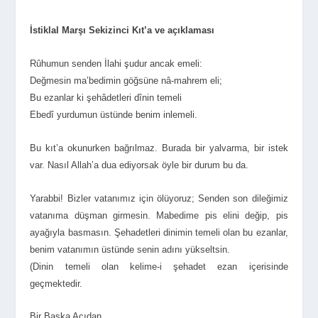
İstiklal Marşı Sekizinci Kıt’a ve açıklaması
Rûhumun senden İlahi şudur ancak emeli:
Değmesin ma’bedimin göğsüne nâ-mahrem eli;
Bu ezanlar ki şehâdetleri dînin temeli
Ebedî yurdumun üstünde benim inlemeli.
Bu kıt’a okunurken bağrılmaz. Burada bir yalvarma, bir istek
var. Nasıl Allah’a dua ediyorsak öyle bir durum bu da.
Yarabbi! Bizler vatanımız için ölüyoruz; Senden son dileğimiz
vatanıma düşman girmesin. Mabedime pis elini değip, pis
ayağıyla basmasın. Şehadetleri dinimin temeli olan bu ezanlar,
benim vatanımın üstünde senin adını yükseltsin.
(Dinin temeli olan kelime-i şehadet ezan içerisinde
geçmektedir.
Bir Başka Açıdan…