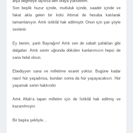
arşa değmeye layıksa ben oraya yükselirim.
Son beşlik huzur içinde, mutluluk içinde, saadet içinde ve
fakat akla gelen bir kötü ihtimal de hesaba katılarak
tamamlanıyor. Artık istiklâl hak edilmiştir. Onun için şair şöyle
seslenir.
Ey benim, şanlı Bayrağım! Artık sen de sabah şafakları gibi
dalgalan. Artık senin uğrunda dökülen kanlarımızın hepsi de
sana helal olsun.
Ebediyyen sana ve milletime esaret yoktur. Bugüne kadar
nasıl hür yaşadınsa, bundan sonra da hür yaşayacaksın. Hür
yaşamak senin hakkındır.
Artık Allah’a tapan milletim için de İstiklâl hak edilmiş ve
kazanılmıştır.
Bir başka şekliyle…