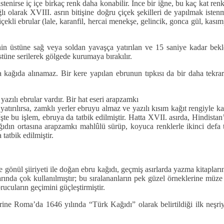
, istenirse iç içe birkaç renk daha konabilir. İnce bir iğne, bu kaç kat re
 bağlı olarak XVIII. asrın bitişine doğru çiçek şekilleri de yapılmak is
kli ebrular (lale, karanfil, hercai menekşe, gelincik, gonca gül, kasımpa
enin üstüne sağ veya soldan yavaşça yatırılan ve 15 saniye kadar bekl
üstüne serilerek gölgede kurumaya bırakılır.
ka kağıda alınamaz. Bir kere yapılan ebrunun tıpkısı da bir daha tekra
zılı ebrular vardır. Bir hat eseri arapzamkı
tırılırsa, zamklı yerler ebruyu almaz ve yazılı kısım kağıt rengiyle kal
şte bu işlem, ebruya da tatbik edilmiştir. Hatta XVII. asırda, Hindistan’
ın ortasına arapzamkı mahlûlü sürüp, koyuca renklerle ikinci defa tek
tatbik edilmiştir.
 gönül şiiriyeti ile doğan ebru kağıdı, geçmiş asırlarda yazma kitapları
larında çok kullanılmıştır; bu sıralananların pek güzel örneklerine müz
ucuların geçimini güçleştirmiştir.
rine Roma’da 1646 yılında “Türk Kağıdı” olarak belirtildiği ilk neşri