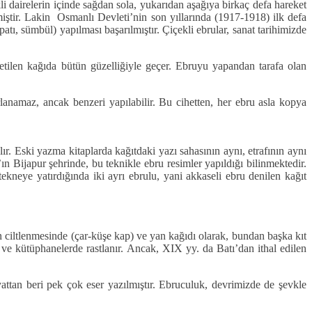
nkli dairelerin içinde sağdan sola, yukarıdan aşağıya birkaç defa hareket
tenmiştir. Lakin Osmanlı Devleti’nin son yıllarında (1917-1918) ilk defa
tı, sümbül) yapılması başarılmıştır. Çiçekli ebrular, sanat tarihimizde
etilen kağıda bütün güzelliğiyle geçer. Ebruyu yapandan tarafa olan
rlanamaz, ancak benzeri yapılabilir. Bu cihetten, her ebru asla kopya
ır. Eski yazma kitaplarda kağıtdaki yazı sahasının aynı, etrafının aynı
ın Bijapur şehrinde, bu teknikle ebru resimler yapıldığı bilinmektedir.
neye yatırdığında iki ayrı ebrulu, yani akkaseli ebru denilen kağıt
n ciltlenmesinde (çar-küşe kap) ve yan kağıdı olarak, bundan başka kıt
e ve kütüphanelerde rastlanır. Ancak, XIX yy. da Batı’dan ithal edilen
yattan beri pek çok eser yazılmıştır. Ebruculuk, devrimizde de şevkle