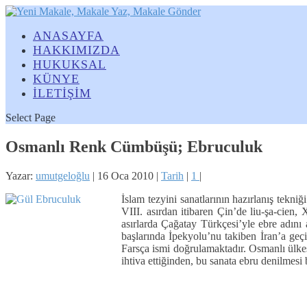
ANASAYFA
HAKKIMIZDA
HUKUKSAL
KÜNYE
İLETİŞİM
Select Page
Osmanlı Renk Cümbüşü; Ebruculuk
Yazar:
umutgeloğlu
|
16 Oca 2010
|
Tarih
|
1
|
İslam tezyini sanatlarının hazırlanış tekn
VIII. asırdan itibaren Çin’de liu-şa-cien,
asırlarda Çağatay Türkçesi’yle ebre adını
başlarında İpekyolu’nu takiben İran’a geçi
Farsça ismi doğrulamaktadır. Osmanlı ülkes
ihtiva ettiğinden, bu sanata ebru denilmesi