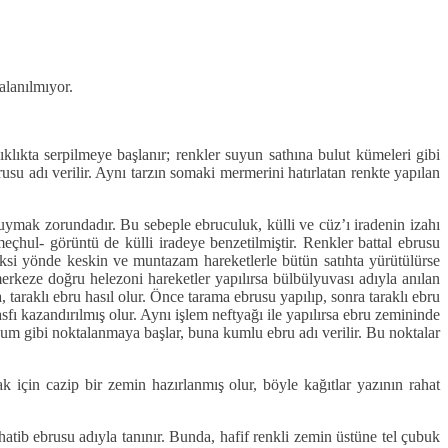
alanılmıyor.
ıklıkta serpilmeye başlanır; renkler suyun sathına bulut kümeleri gibi
ebrusu adı verilir. Aynı tarzın somaki mermerini hatırlatan renkte yapılan
uymak zorundadır. Bu sebeple ebruculuk, külli ve cüz’ı iradenin izahı
eçhul- görüntü de külli iradeye benzetilmiştir. Renkler battal ebrusu
aksi yönde keskin ve muntazam hareketlerle bütün satıhta yürütülürse
erkeze doğru helezoni hareketler yapılırsa bülbülyuvası adıyla anılan
sa, taraklı ebru hasıl olur. Önce tarama ebrusu yapılıp, sonra taraklı ebru
sfı kazandırılmış olur. Aynı işlem neftyağı ile yapılırsa ebru zemininde
n kum gibi noktalanmaya başlar, buna kumlu ebru adı verilir. Bu noktalar
ak için cazip bir zemin hazırlanmış olur, böyle kağıtlar yazının rahat
tib ebrusu adıyla tanınır. Bunda, hafif renkli zemin üstüne tel çubuk