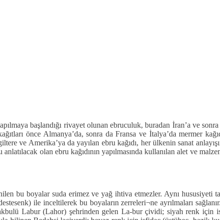
ılmaya başlandığı rivayet olunan ebruculuk, buradan İran’a ve sonra da
kağıtları önce Almanya’da, sonra da Fransa ve İtalya’da mermer kağı
ltere ve Amerika’ya da yayılan ebru kağıdı, her ülkenin sanat anlayışı
ı anlatılacak olan ebru kağıdının yapılmasında kullanılan alet ve malzem
nilen bu boyalar suda erimez ve yağ ihtiva etmezler. Aynı hususiyeti 
stesenk) ile inceltilerek bu boyaların zerreleri¬ne ayrılmaları sağlanır
makbulü Labur (Lahor) şehrinden gelen La-bur çividi; siyah renk için