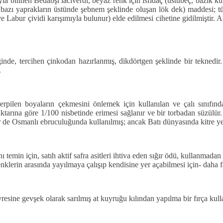
ıyla bilinen Bedabşi laciverdi; beyaz renk için isfidaç (üstübeç, bazik ku
bazı yaprakların üstünde şebnem şeklinde oluşan lök dek) maddesi; tütü
ve Labur çividi karışımıyla bulunur) elde edilmesi cihetine gidilmiştir. An
de, tercihen çinkodan hazırlanmış, dikdörtgen şeklinde bir teknedir.
.
pilen boyaların çekmesini önlemek için kullanılan ve çalı sınıfınd
arına göre 1/100 nisbetinde erimesi sağlanır ve bir torbadan süzülür. B
de Osmanlı ebruculuğunda kullanılmış; ancak Batı dünyasında kitre yeri
ı temin için, satıh aktif safra asitleri ihtiva eden sığır ödü, kullanmad
renklerin arasında yayılmaya çalışıp kendisine yer açabilmesi için- daha
resine gevşek olarak sarılmış at kuyruğu kılından yapılma bir fırça kull