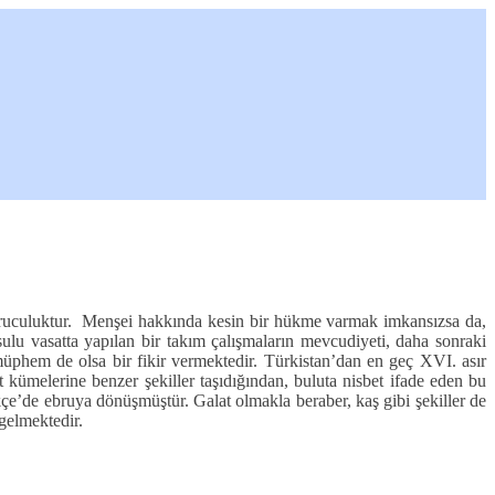
ı ebruculuktur. Menşei hakkında kesin bir hükme varmak imkansızsa da,
 sulu vasatta yapılan bir takım çalışmaların mevcudiyeti, daha sonraki
müphem de olsa bir fikir vermektedir. Türkistan’dan en geç XVI. asır
t kümelerine benzer şekiller taşıdığından, buluta nisbet ifade eden bu
çe’de ebruya dönüşmüştür. Galat olmakla beraber, kaş gibi şekiller de
gelmektedir.