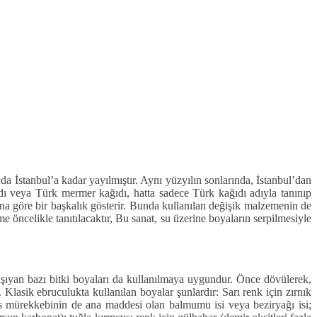
 İstanbul’a kadar yayılmıştır. Aynı yüzyılın sonlarında, İstanbul’dan
dı veya Türk mermer kağıdı, hatta sadece Türk kağıdı adıyla tanınıp
na göre bir başkalık gösterir. Bunda kullanılan değişik malzemenin de
e öncelikle tanıtılacaktır, Bu sanat, su üzerine boyaların serpilmesiyle
taşıyan bazı bitki boyaları da kullanılmaya uygundur. Önce dövülerek,
. Klasik ebruculukta kullanılan boyalar şunlardır: Sarı renk için zırnık
 is mürekkebinin de ana maddesi olan balmumu isi veya beziryağı isi;