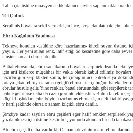
Tahta çıta üstüne muayyen sıklıktaki ince çiviler saplanmakla taraklı e
Tel Çubuk
Serpilmiş boyalara sekil vermek için ince, boya damlatmak için kalınca
Ebru Kağıdının Yapılması
Tekneye konulan -usûlüne göre hazırlanmış- kitreli suyun üstüne, için
yayılır. Her yeni atılan renk, ihtif ettiği öd kesafetine göre daha evvel
cinsine somaki ebrusu denilir.
Battal ebrusunda, ebru sanatkarının boyaları serpmek dışında tekneye
için arif kişilerce müşahhas bir vakıa olarak kabul edilmiş; boyalar
hazırlar gibi serpildikten sonra, tel çubuğun ucu kitreli suya doku
ortaya çıkan ebruya tarama (gelgit) ebrusu, tel çubuğun hareketleri 
ebrular husule gelir. Yine renkler, battal ebrusundaki gibi serpilerek tar
haline getirilirse daha da cazip görüntü elde edilir. Bütün bu ebru çeş
küçük boşluklar açılır, böyle hazırlanmış ebrular için neftli tabiri ya
v harfi şeklinde olursa o zaman kılçıklı ebru denilir.
Şimdiye kadar sayılan ebru çeşitleri eğer hafif renkler serpilerek ya
yazılabilmesi için üstüne kestirilmiş yumurta akından bir cila tabakası 
Bir ebru çeşidi daha vardır ki, Osmanlı devrinin maruf ebrucularında