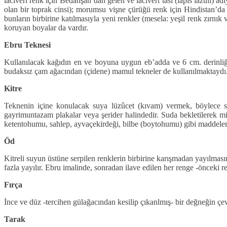
lacivert renk için Bedahşan’dan gelen ve lacivert tası (lapis lazuli) ad
olan bir toprak cinsi); morumsu vişne çürüğü renk için Hindistan’da 
bunların birbirine katılmasıyla yeni renkler (mesela: yeşil renk zırnık 
koruyan boyalar da vardır.
Ebru Teknesi
Kullanılacak kağıdın en ve boyuna uygun eb’adda ve 6 cm. derinliğin
budaksız çam ağacından (çidene) mamul tekneler de kullanılmaktaydı
Kitre
Teknenin içine konulacak suya lüzûcet (kıvam) vermek, böylece ser
gayrimuntazam plakalar veya şerider halindedir. Suda bekletilerek mikt
ketentohumu, sahlep, ayvaçekirdeği, bilbe (boytohumu) gibi maddeler 
Öd
Kitreli suyun üstüne serpilen renklerin birbirine karışmadan yayılmasın
fazla yayılır. Ebru imalinde, sonradan ilave edilen her renge -önceki 
Fırça
İnce ve düz -tercihen gülağacından kesilip çıkanlmış- bir değneğin çev
Tarak