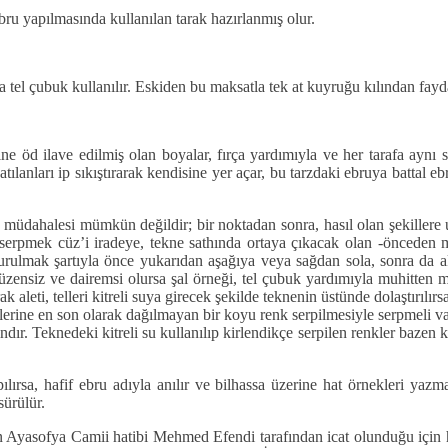
bru yapılmasında kullanılan tarak hazırlanmış olur.
 tel çubuk kullanılır. Eskiden bu maksatla tek at kuyruğu kılından fayd
e öd ilave edilmiş olan boyalar, fırça yardımıyla ve her tarafa aynı s
 atılanları ip sıkıştırarak kendisine yer açar, bu tarzdaki ebruya battal 
 müdahalesi mümkün değildir; bir noktadan sonra, hasıl olan şekillere 
ı serpmek cüz’i iradeye, tekne sathında ortaya çıkacak olan -önceden m
ndurulmak şartıyla önce yukarıdan aşağıya veya sağdan sola, sonra da 
düzensiz ve dairemsi olursa şal örneği, tel çubuk yardımıyla muhitten m
ak aleti, telleri kitreli suya girecek şekilde teknenin üstünde dolaştırılır
itlerine en son olarak dağılmayan bir koyu renk serpilmesiyle serpmeli va
ygındır. Teknedeki kitreli su kullanılıp kirlendikçe serpilen renkler baze
pılırsa, hafif ebru adıyla anılır ve bilhassa üzerine hat örnekleri yazm
sürülür.
n Ayasofya Camii hatibi Mehmed Efendi tarafından icat olunduğu için ha