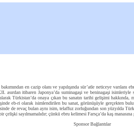
iği bakımından en cazip olanı ve yapılışında sür’atle neticeye varılan
 XII. asırdan itibaren Japonya’da suminagaşi ve beninagaşi isimleriyle
 alarak Türkistan’da onaya çıkan bu sanatın tarihi gelişimi hakkında, 
şinde eb-ri olarak isimlendirilen bu sanat, görünüşüyle gerçekten bulu
inde de revaç bulan aynı isim, telaffuz zorluğundan son yüzyılda Türk
 bir çelişki sayılmamalıdır; çünkü ebru kelimesi Farsça’da kaş manasına 
Sponsor Bağlantılar