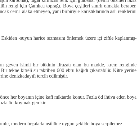
rşun karbonat); tuğla kırmızısı renk için gülbahar (demir oksitleri fazla
n rengi için Çamlıca toprağı. Boya çeşitleri sınırlı olmakla beraber,
cak cerr-i alaka etmeyen, yani birbiriyle karıştıklarında asli renklerini
 Eskiden -suyun harice sızmasını önlemek üzere içi ziftle kaplanmış-
an geven isimli bir bitkinin ifrazatı olan bu madde, krem renginde
ir tekne kitreli su takriben 600 ebru kağıdı çıkartabilir. Kitre yerine
ne denizkadayıfı tercih edilmiştir.
an önce her boyanın içine kafi miktarda konur. Fazla öd ihtiva eden boya
 fazla öd koymak gerekir.
anılır, modern fırçalarla usûlüne uygun şekilde boya serpilemez.