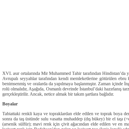
XVI. asır ortalarında Mir Muhammed Tahir tarafından Hindistan’da yap
Avrupalı seyyahlar tarafından kendi memleketlerine götürülen ebru 
benimsenmiş ve oralarda da yapılmaya başlanmıştır. Zaman içinde İngi
rolü olmalıdır, Aşağıda, Osmanlı devrinde İstanbul’daki hazırlanış tarz
gerçekleştirilir. Ancak, netice almak bir takım şartlara bağlıdır.
Boyalar
Tabiattaki renkli kaya ve topraklardan elde edilen ve toprak boya de
sonra da taş üstünde sulu vasatta muhaddep (dış bükey) bir el taşı (=de
(arsenik sülfür); mavi renk için çivit ağacından elde edilen ve en 