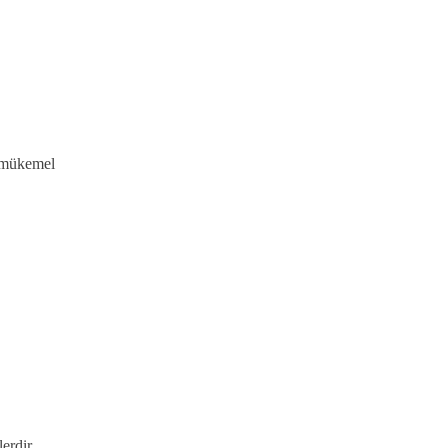
i mükemel
lerdir