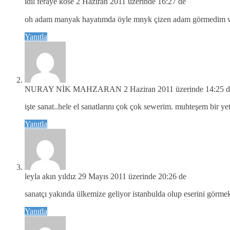
idil feraye köse
2 Haziran 2011 üzerinde 16:27 de
oh adam manyak hayatımda öyle mnyk çizen adam görmedim 
Yanıtla
NURAY NİK MAHZARAN
2 Haziran 2011 üzerinde 14:25 
işte sanat..hele el sanatlarını çok çok sewerim. muhteşem bir ye
Yanıtla
leyla akın yıldız
29 Mayıs 2011 üzerinde 20:26 de
sanatçı yakında ülkemize geliyor istanbulda olup eserini görmek
Yanıtla