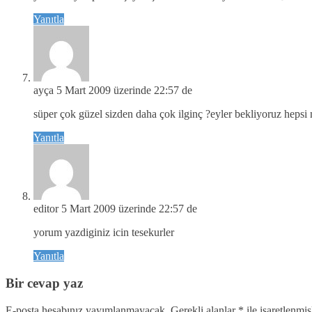
Yanıtla
ayça
5 Mart 2009 üzerinde 22:57 de
süper çok güzel sizden daha çok ilginç ?eyler bekliyoruz heps
Yanıtla
editor
5 Mart 2009 üzerinde 22:57 de
yorum yazdiginiz icin tesekurler
Yanıtla
Bir cevap yaz
E-posta hesabınız yayımlanmayacak.
Gerekli alanlar
*
ile işaretlenmiş