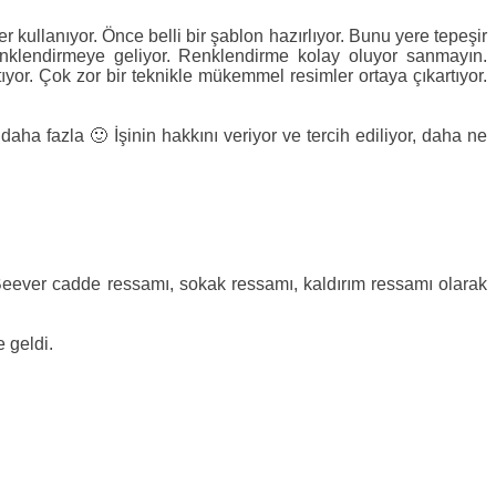
r kullanıyor. Önce belli bir şablon hazırlıyor. Bunu yere tepeşir
enklendirmeye geliyor. Renklendirme kolay oluyor sanmayın.
yor. Çok zor bir teknikle mükemmel resimler ortaya çıkartıyor.
aha fazla 🙂 İşinin hakkını veriyor ve tercih ediliyor, daha ne
n Beever cadde ressamı, sokak ressamı, kaldırım ressamı olarak
 geldi.