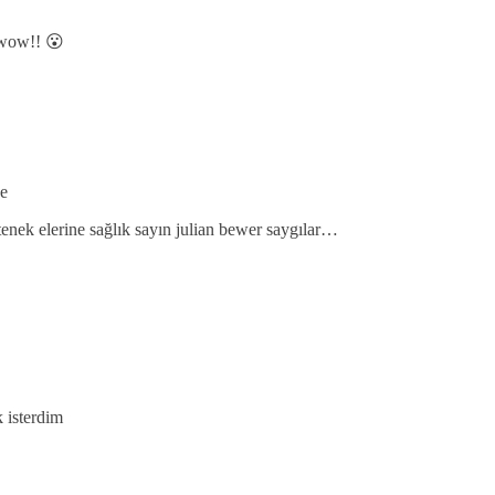
wow!! 😮
de
tenek elerine sağlık sayın julian bewer saygılar…
 isterdim