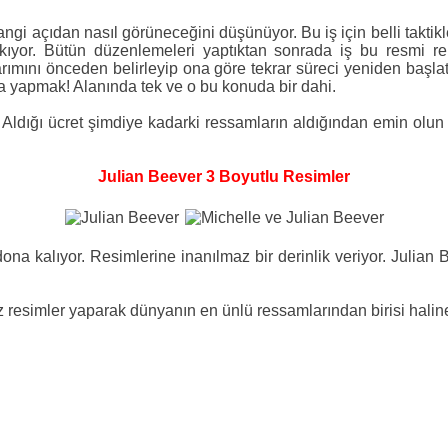
angi açıdan nasıl görüneceğini düşünüyor. Bu iş için belli taktikle
bakıyor. Bütün düzenlemeleri yaptıktan sonrada iş bu resmi r
rımını önceden belirleyip ona göre tekrar süreci yeniden başlatı
a yapmak! Alanında tek ve o bu konuda bir dahi.
 Aldığı ücret şimdiye kadarki ressamların aldığından emin olun d
Julian Beever 3 Boyutlu Resimler
ona kalıyor. Resimlerine inanılmaz bir derinlik veriyor. Julia
az resimler yaparak dünyanın en ünlü ressamlarından birisi haline