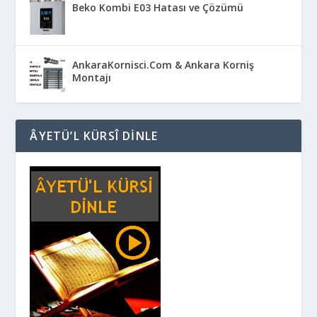
Beko Kombi E03 Hatası ve Çözümü
AnkaraKornisci.Com & Ankara Korniş
Montajı
ÂYETÜ’L KÜRSÎ DINLE