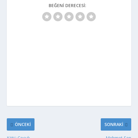
BEĞENI DERECESI:
ÖNCEKI
SONRAKI
Kötü Çocuk
Mehmet Şen