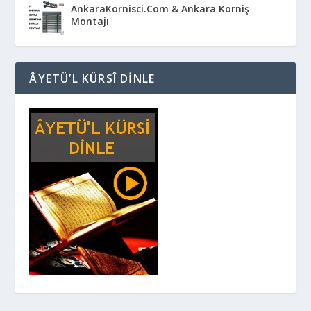
AnkaraKornisci.Com & Ankara Korniş
Montajı
ÂYETÜ’L KÜRSÎ DINLE