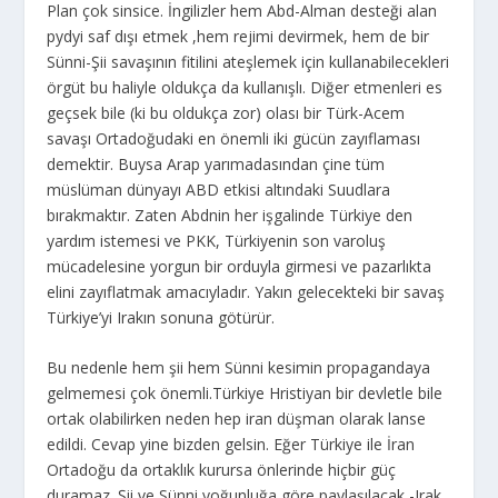
Plan çok sinsice. İngilizler hem Abd-Alman desteği alan
pydyi saf dışı etmek ,hem rejimi devirmek, hem de bir
Sünni-Şii savaşının fitilini ateşlemek için kullanabilecekleri
örgüt bu haliyle oldukça da kullanışlı. Diğer etmenleri es
geçsek bile (ki bu oldukça zor) olası bir Türk-Acem
savaşı Ortadoğudaki en önemli iki gücün zayıflaması
demektir. Buysa Arap yarımadasından çine tüm
müslüman dünyayı ABD etkisi altındaki Suudlara
bırakmaktır. Zaten Abdnin her işgalinde Türkiye den
yardım istemesi ve PKK, Türkiyenin son varoluş
mücadelesine yorgun bir orduyla girmesi ve pazarlıkta
elini zayıflatmak amacıyladır. Yakın gelecekteki bir savaş
Türkiye’yi Irakın sonuna götürür.
Bu nedenle hem şii hem Sünni kesimin propagandaya
gelmemesi çok önemli.Türkiye Hristiyan bir devletle bile
ortak olabilirken neden hep iran düşman olarak lanse
edildi. Cevap yine bizden gelsin. Eğer Türkiye ile İran
Ortadoğu da ortaklık kurursa önlerinde hiçbir güç
duramaz. Şii ve Sünni yoğunluğa göre paylaşılacak -Irak