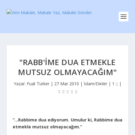
"RABB'IME DUA ETMEKLE
MUTSUZ OLMAYACAĞIM"
Yazar:
Fuat Türker
|
27 Mar 2010
|
İslam/Dinler
|
1
|
“…Rabbime dua ediyorum. Umulur ki, Rabbime dua
etmekle mutsuz olmayacağım.”