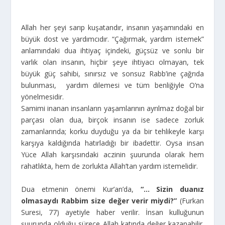
Allah her şeyi sarıp kuşatandır, insanın yaşamındaki en
büyük dost ve yardımcıdır. “Çağırmak, yardım istemek”
anlamındaki dua ihtiyaç içindeki, güçsüz ve sonlu bir
varlık olan insanın, hiçbir şeye ihtiyacı olmayan, tek
büyük güç sahibi, sınırsız ve sonsuz Rabb’ine çağrıda
bulunması, yardım dilemesi ve tüm benliğiyle O’na
yönelmesidir.
Samimi inanan insanların yaşamlarının ayrılmaz doğal bir
parçası olan dua, birçok insanın ise sadece zorluk
zamanlarında; korku duyduğu ya da bir tehlikeyle karşı
karşıya kaldığında hatırladığı bir ibadettir. Oysa insan
Yüce Allah karşısındaki aczinin şuurunda olarak hem
rahatlıkta, hem de zorlukta Allah’tan yardım istemelidir.
Dua etmenin önemi Kur’an’da,
“… Sizin duanız
olmasaydı Rabbim size değer verir miydi?”
(Furkan
Suresi, 77) ayetiyle haber verilir. İnsan kulluğunun
şuurunda olduğu sürece Allah katında değer kazanabilir.