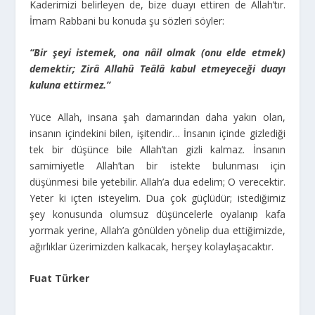
Kaderimizi belirleyen de, bize duayı ettiren de Allah’tır.
İmam Rabbani bu konuda şu sözleri söyler:
“Bir şeyi istemek, ona nâil olmak (onu elde etmek)
demektir; Zirâ Allahû Teâlâ kabul etmeyeceği duayı
kuluna ettirmez.”
Yüce Allah, insana şah damarından daha yakın olan,
insanın içindekini bilen, işitendir… İnsanın içinde gizlediği
tek bir düşünce bile Allah’tan gizli kalmaz. İnsanın
samimiyetle Allah’tan bir istekte bulunması için
düşünmesi bile yetebilir. Allah’a dua edelim; O verecektir.
Yeter ki içten isteyelim. Dua çok güçlüdür; istediğimiz
şey konusunda olumsuz düşüncelerle oyalanıp kafa
yormak yerine, Allah’a gönülden yönelip dua ettiğimizde,
ağırlıklar üzerimizden kalkacak, herşey kolaylaşacaktır.
Fuat Türker