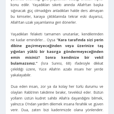
konu edilir. Yaşadıkları sıkıntı anında Allah’tan başka
sığınacak güç olmadığını anladıkları halde ders almayan
bu kimseler, karaya çıktıklarında tekrar eski duyarsız,
Allah’tan uzak yaşamlarına geri dönerler.
Yaşadıkları felaketi tamamen unutanlar, kendilerinden
ne kadar emindirler… Oysa
“Kara tarafında sizi yerin
dibine geçirmeyeceğinden veya üzerinize taş
yığınları yüklü bir kasırga göndermeyeceğinden
emin misiniz? Sonra kendinize bir vekil
bulamazsınız.”
(İsra Suresi, 68) ifadesiyle dikkat
çekildiği üzere, Yüce Allah’ın azabı insanı her yerde
yakalayabilir.
Dua eden insan, zor ya da kolay her türlü durumu ve
olayları Rabb’inin takdirine bırakır, tevekkül eder. Bütün
yolların üstün kudret sahibi Allah’a dayandığını bilmek,
yalnızca O’ndan yardım dilemek insana ferahlık ve güven
verir. Dua, zaten bizi kaderimizde olana yönlendirir.