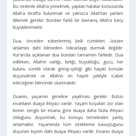
Bu nedenle Allah’a yönelmek, yapılan hatalar konusunda
Allah’a itirafta bulunmak ve yalnızca Allah’tan yardım
dilemek gerekir. Bundan farklı bir davranış Allah’a karşı
büyüklenmektir.
Dua, önceden ezberlenmiş belli cümleleri –bazen
anlamını dahi bilmeden- tekrarlayıp durmak değildir.
Kur’an’da açıklanan dua bundan tamamen farklıdır. Dua
edilirken, Allah’ın varlığı, birliği, büyüklüğü, gücü, her
kulunu sürekli olarak görüp-işittiği gibi hayati konular
düşünülmeli ve Allah’ın en hayırlı şekliyle icabet
edeceğinin bilincinde olunmalıdır.
Duanın, yaşamın geneline yayılması gerekir. Bütün
insanların duaya ihtiyacı vardır. Yaşam koşulları zor olan
birinin zengin bir insana göre duaya daha fazla ihtiyacı
olduğunu düşünmek, bu konuyu temelinden yanlış
anlamaktır. Yaşamında tüm isteklerine kavuştuğunu
düşünen kişinin dahi duaya ihtiyacı vardır. İnsanın duaya