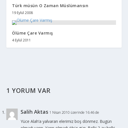
Türk müsün O Zaman Müslümansın
19 Eylül 2008
Ölüme Çare Varmış
4 Eylül 2011
1 YORUM VAR
Salih Aktas
1 Nisan 2010 üzerinde 16:46 de
Yüce Alah’a yalvaran elerimiz boş dönmez. Bugün
olmadı yarın. Yarın olmadı öbür gün. Belki 2 ay belki