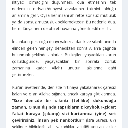
ihtiyacı olmadığını düşünmesi, dua etmesinin tek
nedeninin nefsani/dünyevi arzularının tatmini olduğu
anlamına gelir. Oysa her insanı ahirette sonsuz mutluluk
ya da sonsuz mutsuzluk beklemektedir. Bu nedenle dua,
hem dünya hem de ahiret hayatına yönelik edilmelidir.
İnsanların pek çoğu duayı yalnızca darlık ve sıkıntı anında
elinden gelen her şeyi denedikten sonra Allah’a çağrıda
bulunmak şeklinde anlarlar. Bu kişiler, yaşadıkları sorun
çözüldüğünde, yaşayacakları bir sonraki zorluk
zamanına kadar Allah’ı unutur, akıllarına dahi
getirmezler.
Kur’an ayetlerinde, denizde fırtınaya yakalanarak çaresiz
kalan ve o an Allah’a sığınan, ancak karaya çıktıklarında,
“Size denizde bir sıkıntı (tehlike) dokunduğu
zaman, O’nun dışında taptıklarınız kaybolur-gider;
fakat karaya (çıkarıp) sizi kurtarınca (yine) sırt
çevirirsiniz. İnsan pek nankördür.”
(İsra Suresi, 67)
şeklinde bildirildiği gibi, yaşadıkları acizliği unutan kişiler