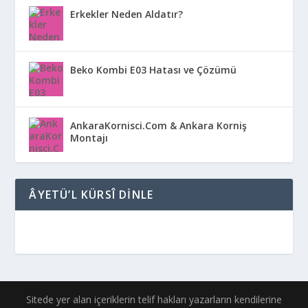
Erkekler Neden Aldatır?
Beko Kombi E03 Hatası ve Çözümü
AnkaraKornisci.Com & Ankara Korniş
Montajı
ÂYETÜ’L KÜRSÎ DINLE
Sitede yer alan içeriklerin telif hakları yazarların kendilerine