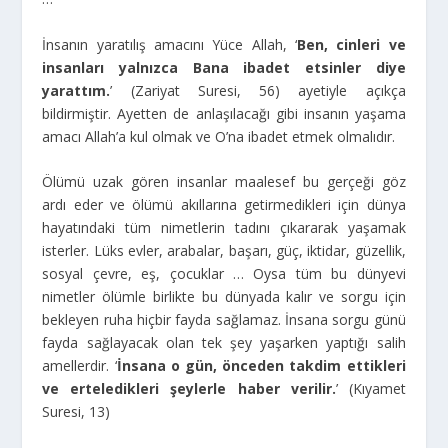
İnsanın yaratılış amacını Yüce Allah, ‘
Ben, cinleri ve
insanları yalnızca Bana ibadet etsinler diye
yarattım.
’ (Zariyat Suresi, 56) ayetiyle açıkça
bildirmiştir. Ayetten de anlaşılacağı gibi insanın yaşama
amacı Allah’a kul olmak ve O’na ibadet etmek olmalıdır.
Ölümü uzak gören insanlar maalesef bu gerçeği göz
ardı eder ve ölümü akıllarına getirmedikleri için dünya
hayatındaki tüm nimetlerin tadını çıkararak yaşamak
isterler. Lüks evler, arabalar, başarı, güç, iktidar, güzellik,
sosyal çevre, eş, çocuklar … Oysa tüm bu dünyevi
nimetler ölümle birlikte bu dünyada kalır ve sorgu için
bekleyen ruha hiçbir fayda sağlamaz. İnsana sorgu günü
fayda sağlayacak olan tek şey yaşarken yaptığı salih
amellerdir. ‘
İnsana o gün, önceden takdim ettikleri
ve erteledikleri şeylerle haber verilir.
’ (Kıyamet
Suresi, 13)