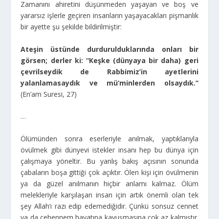
Zamanını ahiretini düşünmeden yaşayan ve boş ve
yararsız işlerle geçiren insanların yaşayacakları pişmanlık
bir ayette şu şekilde bildirilmiştir:
Ateşin üstünde durdurulduklarında onları bir
görsen; derler ki: “Keşke (dünyaya bir daha) geri
çevrilseydik de Rabbimiz’in ayetlerini
yalanlamasaydık ve mü’minlerden olsaydık.”
(En’am Suresi, 27)
…
Ölümünden sonra eserleriyle anılmak, yaptıklarıyla
övülmek gibi dünyevi istekler insanı hep bu dünya için
çalışmaya yöneltir. Bu yanlış bakış açısının sonunda
çabaların boşa gittiği çok açıktır. Ölen kişi için övülmenin
ya da güzel anılmanın hiçbir anlamı kalmaz. Ölüm
melekleriyle karşılaşan insan için artık önemli olan tek
şey Allah’ı razı edip edemediğidir. Çünkü sonsuz cennet
ya da cehennem hayatına kavuşmasına çok az kalmıştır.