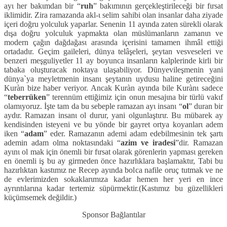
ayι her bakιmdan bir “
ruh
” bakιmιnιn gerçekleştirileceği bir fιrsat
iklimidir. Zira ramazanda akl-ι selim sahibi olan insanlar daha ziyade
içeri doğru yolculuk yaparlar. Senenin 11 ayιnda zaten sürekli olarak
dιşa doğru yolculuk yapmakta olan müslümanlarιn zamanιn ve
modern çağιn dağdağasι arasιnda içerisini tamamen ihmâl ettiği
ortadadιr. Geçim gaileleri, dünya telâşeleri, şeytan vesveseleri ve
benzeri meşguliyetler 11 ay boyunca insanlarιn kalplerinde kirli bir
tabaka oluşturacak noktaya ulaşabiliyor. Dünyevileşmenin yani
dünya`ya meyletmenin insanι şeytanιn uydusu haline getireceğini
Kuràn bize haber veriyor. Ancak Kuràn ayιnda bile Kurànι sadece
“
teberrüken
” terennüm ettiğimiz için onun mesajιna bir türlü vakιf
olamιyoruz. İşte tam da bu sebeple ramazan ayι insanι “
ol
” duran bir
aydιr. Ramazan insanι ol durur, yani olgunlaştιrιr. Bu mübarek ay
kendisinden isteyeni ve bu yönde bir gayret ortya koyanlarι adem
iken “
adam
” eder. Ramazanιn ademi adam edebilmesinin tek şartι
ademin adam olma noktasιndaki “
azim ve iradesi
”dir. Ramazan
ayιnι ol mak için önemli bir fιrsat olarak görenlerin yapmasι gereken
en önemli iş bu ay girmeden önce hazιrlιklara başlamaktιr, Tabi bu
hazιrlιktan kastιmιz ne Recep ayιnda bolca nafile oruç tutmak ve ne
de evlerimizden sokaklarιmιza kadar hemen her yeri en ince
ayrιntιlarιna kadar tertemiz süpürmektir.(Kastιmιz bu güzellikleri
küçümsemek değildir.)
Sponsor Bağlantılar