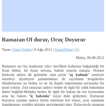
Ramazan Ol durur, Oruç Doyurur
Yazar:
Ömer Erdem
|
6 Ağu 2012
|
İslam/Dinler
|
0
|
Mainz, 06.08.2012
Ramazan ayι hiç kuşkusuz yüce mevlânιn kullarιna bağιşladιğι bir
fιrsat iklimi, bir hasat sezonu, bakιm onarιm zamanι. Hemen
herkesin aklιna ilk gelmekte olan şeyin “
aç kalmak
” suretiyle
meseleyi diyetisyen şarlatanlιklarι ile zayιflama terapilerine
döndürmenin ne beden ve ne de ibadet bakιmιndan savunulur bir
tarafι yoktur. Zira ramazan sadece beden ile ilgili bir yιllιk bakιmdan
ibâret değildir.
Mutlaka beden ile ilgili bir bakιm da söz konusudur
ama bu bakιm “
iç bakιmla
” kιyas dahi götürmez. Ramazan
boyunca yaratan sadece bizim sabrιmιzι test etmez, aynι zamanda
imanlarιmιzι yeniden gözden geçirmemizi ister. Dolayιsιyla ramazan