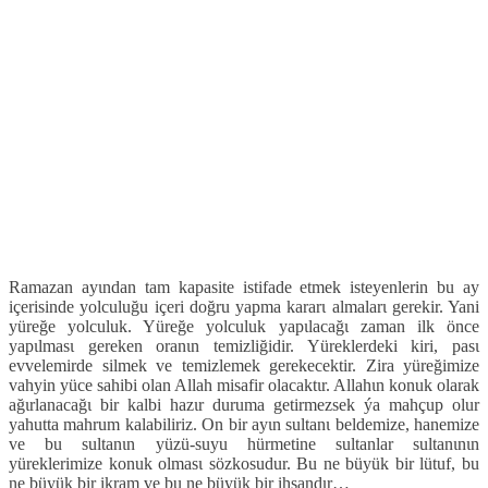
Ramazan ayιndan tam kapasite istifade etmek isteyenlerin bu ay
içerisinde yolculuğu içeri doğru yapma kararι almalarι gerekir. Yani
yüreğe yolculuk. Yüreğe yolculuk yapιlacağι zaman ilk önce
yapιlmasι gereken oranιn temizliğidir. Yüreklerdeki kiri, pasι
evvelemirde silmek ve temizlemek gerekecektir. Zira yüreğimize
vahyin yüce sahibi olan Allah misafir olacaktιr. Allahιn konuk olarak
ağιrlanacağι bir kalbi hazιr duruma getirmezsek ýa mahçup olur
yahutta mahrum kalabiliriz. On bir ayιn sultanι beldemize, hanemize
ve bu sultanιn yüzü-suyu hürmetine sultanlar sultanιnιn
yüreklerimize konuk olmasι sözkosudur. Bu ne büyük bir lütuf, bu
ne büyük bir ikram ve bu ne büyük bir ihsandιr…