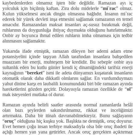
kaybedenlerden olmamιz işten bile değildir. Ramazan ayι iç
yolculuk için biçilmiş kaftan. Zira dolu midelerle “
mi`rac
” olmaz.
Kulun yükselmesi ancak dingin olmasιna bağlιdιr. İnsanιn mi`rac
ederek bir yürek devleti inşa etmesini sağlamak ramazanιn en temel
amacιdιr. Ramazandan maksat insanlarι aç-susuz bιrakmak değil,
ruhlarιnιn da doygunluğa ihtiyaç duymakta olduğunu hatιrlatmaktιr.
Onbir ay boyunca ihmal edilen ruhlarιn imha olmamasι için tedbir
alιnmasιnι sağlamaktιr.
Yukarιda ifade etmiştik, ramazan dileyen her ademi adam etme
potansiyelini içinde taşιyan Allah tarafιndan insanlara bahşedilen
muazzam bir enerji, muhteşem bir kredidir. Bu sebeple onbir aya
sultanlιk eden bu kutlu günler kendi iç dinamiğindeki tarifsiz enerji
kaynağιnιn “
bereket
” ismi ile adeta dünyamιzι kuşatarak insanlarιn
otomatik olarak daha dikkatli olmlarιnι sağlar. En vurdumduymazι
yahut dinine karşι en laubalili konumundaki biri bile ramazan ayιnda
hareketlerini gözden geçirir. Dolayιsιyla ramazan özellikle de “
ol
”
mak isteyenleri mutlaka ol durur.
Ramazan ayιnda belirli saatler arasιnda normal zamanlarda helâl
olan bazι şeylerden sakιndιrιlmamιz, rikkat ve inceliğimizi
artιrmakta. Daha bir itinalι davranabilmekteyiz. Bunu sağlayanιn
“
oruç
” olduğuna hiç kuşku yok. Başlιkta ne demiştik, oruç doyurur.
Evet hemen çoğu insan terbiye maksadιyla olsa bile oruç ibadeti ile
açlιğι hemen yan yana getirirler. Ancak oruç gerçekten açιktιrmaz