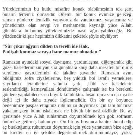
Yüreklerimizin bu kutlu misafire konak olabilmesinin tek şartι
onlarιn tertemiz olmasιdιr. Önemli bir konuk evimize geleceği
zaman günlerce temizlik yapιyoruz da yaratιcιmιz, yaşatιcιmιz ve
yöneticimiz olan sevgi ve merhametin kaynağι yüce Allahι
günahlara bulanmιş yüreklerimizde nasιl ağιrlayabileceğiz. Bu
yüzdendir ki şair hepimizin dikkatini çekerek şöyle söylüyor:
“Sür çιkar ağyarι dilden ta tecelli ide Hak,
Padişah konmaz saraya hane mamur olmadan.”
Ramazan ayιndaki sosyal daynιşma, yardιmlaşma, diğergamlιk gibi
güzel hasletlerimizin yanιsιra günahlara karşι daha mesafeli bir duruş
sergileme gayretlerimiz de takdire şayandιr. Ramazan ayιnι
bildiğimiz sofra ziyafetlerine, beş yιldιzlι bol israflι yemeklere,
zayιflama terapilerine yahutta şarkι ,ilâhi ve kasidelerin
seslendirildiği karnavallara döndürmeye çalιşmak ise bu bereketli
günlere yapιlabilecek en büyük kötülüktür. İnsan ramazan da dιşι ile
değil içi ile daha ziyade ilgilenmelidir. On bir ay boyunca
bedenimize paspas ettiğimiz ruhumuzu doyurmak için tam bir fιrsat
yakalamιşken bunu ιskalamak ne büyük bir nasipsizliktir. Bu ay
içerisinde yüce Allah ruhlarιmιzι doyurabilmek için gök sofrasιnι
önümüze getirmiş bulunuyor. On bir ay boyunca habire ihmal edip
aç bιraktιğιmιz ruhumuzu doyurmak için yüce yaratιcιnιn bize açtιğι
bu krediyi en iyi şekilde değerlendirmek durumundayιz, yoksa