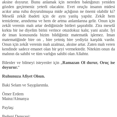
aksine doyurur. Bunu anlamak için nereden baktιğιnιzι yeniden
gözden geçirmeniz yeterli olacaktιr. Evet oruçlu insanιn midesi
acιkιr ama ruhu doyurulmuşsa mide açlιğιnιn ne önemi olabilir ki?
Meselâ zekât ibadeti için de aynι yanlιş yapιlιr. Zekât hem
temizleme, arιndιrma ve hem de artma anlamlarιna gelir. Onun için
zekât verenin malι artar dediğinizde birileri şaşιrabilir. Zira meselâ
kιrkta bir ise diyelim birini verince otuzdokuz kalιr, yani azalιr. İyi
de iman konusunda bizim bildiğimiz matematik işlemez. Iman
matematiğinde bire on , bire yetmiş bire yediyüz karşιlιk vardιr.
Onun için zekât verenin malι azalmaz, aksine artar. Zaten malι veren
kendinde sadece emanet olan bir şeyi vermektedir. Nitekim onun da
malιnιn da sahibi ve tüm varlιğιn sahibi olan Allahtιr.
Bilenler ve bilmeyi isteyenler için „
Ramazan Ol durur, Oruç ise
doyurur.
“
Ruhunuza Afiyet Olsun.
Baki Selam ve Saygιlarιmla.
Ömer Erdem
Mainz/Almanya
Paylaş:
Beğeni Derecesi: