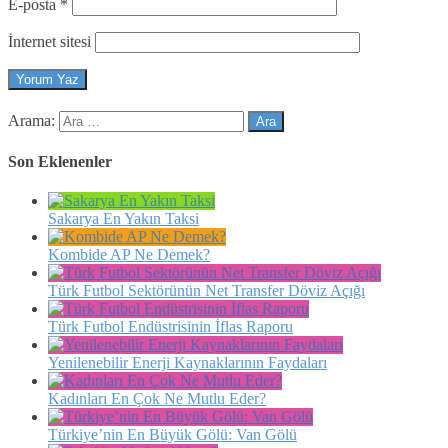
E-posta
*
İnternet sitesi
Arama:
Son Eklenenler
Sakarya En Yakın Taksi
Kombide AP Ne Demek?
Türk Futbol Sektörünün Net Transfer Döviz Açığı
Türk Futbol Endüstrisinin İflas Raporu
Yenilenebilir Enerji Kaynaklarının Faydaları
Kadınları En Çok Ne Mutlu Eder?
Türkiye’nin En Büyük Gölü: Van Gölü