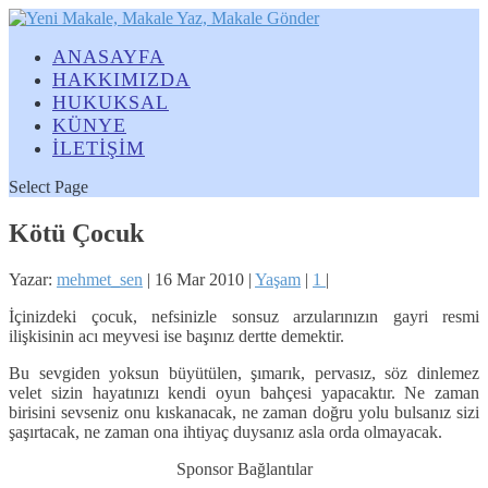
ANASAYFA
HAKKIMIZDA
HUKUKSAL
KÜNYE
İLETİŞİM
Select Page
Kötü Çocuk
Yazar:
mehmet_sen
|
16 Mar 2010
|
Yaşam
|
1
|
İçinizdeki çocuk, nefsinizle sonsuz arzularınızın gayri resmi
ilişkisinin acı meyvesi ise başınız dertte demektir.
Bu sevgiden yoksun büyütülen, şımarık, pervasız, söz dinlemez
velet sizin hayatınızı kendi oyun bahçesi yapacaktır. Ne zaman
birisini sevseniz onu kıskanacak, ne zaman doğru yolu bulsanız sizi
şaşırtacak, ne zaman ona ihtiyaç duysanız asla orda olmayacak.
Sponsor Bağlantılar