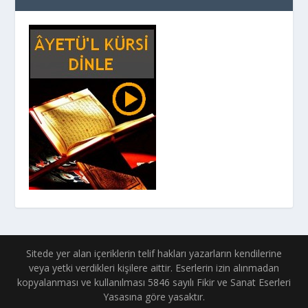
Sitede yer alan içeriklerin telif hakları yazarların kendilerine
veya yetki verdikleri kişilere aittir. Eserlerin izin alınmadan
kopyalanması ve kullanılması 5846 sayılı Fikir ve Sanat Eserleri
Yasasına göre yasaktır.