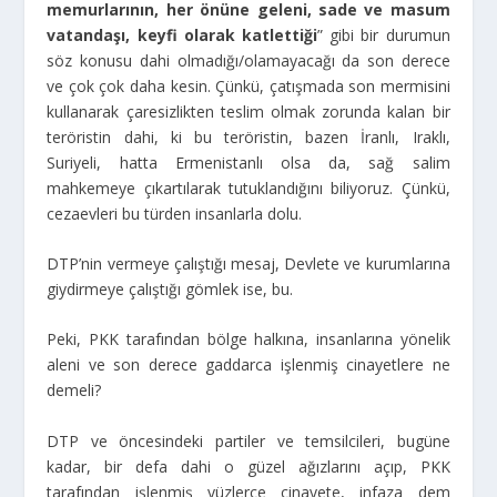
memurlarının, her önüne geleni, sade ve masum
vatandaşı, keyfi olarak katlettiği
” gibi bir durumun
söz konusu dahi olmadığı/olamayacağı da son derece
ve çok çok daha kesin. Çünkü, çatışmada son mermisini
kullanarak çaresizlikten teslim olmak zorunda kalan bir
teröristin dahi, ki bu teröristin, bazen İranlı, Iraklı,
Suriyeli, hatta Ermenistanlı olsa da, sağ salim
mahkemeye çıkartılarak tutuklandığını biliyoruz. Çünkü,
cezaevleri bu türden insanlarla dolu.
DTP’nin vermeye çalıştığı mesaj, Devlete ve kurumlarına
giydirmeye çalıştığı gömlek ise, bu.
Peki, PKK tarafından bölge halkına, insanlarına yönelik
aleni ve son derece gaddarca işlenmiş cinayetlere ne
demeli?
DTP ve öncesindeki partiler ve temsilcileri, bugüne
kadar, bir defa dahi o güzel ağızlarını açıp, PKK
tarafından işlenmiş yüzlerce cinayete, infaza dem