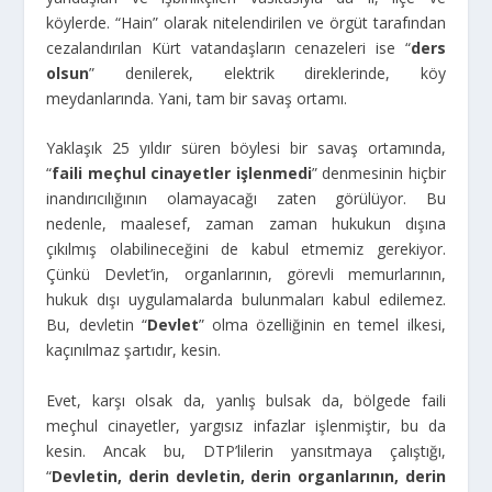
köylerde. “Hain” olarak nitelendirilen ve örgüt tarafından
cezalandırılan Kürt vatandaşların cenazeleri ise “
ders
olsun
” denilerek, elektrik direklerinde, köy
meydanlarında. Yani, tam bir savaş ortamı.
Yaklaşık 25 yıldır süren böylesi bir savaş ortamında,
“
faili meçhul cinayetler işlenmedi
” denmesinin hiçbir
inandırıcılığının olamayacağı zaten görülüyor. Bu
nedenle, maalesef, zaman zaman hukukun dışına
çıkılmış olabilineceğini de kabul etmemiz gerekiyor.
Çünkü Devlet’in, organlarının, görevli memurlarının,
hukuk dışı uygulamalarda bulunmaları kabul edilemez.
Bu, devletin “
Devlet
” olma özelliğinin en temel ilkesi,
kaçınılmaz şartıdır, kesin.
Evet, karşı olsak da, yanlış bulsak da, bölgede faili
meçhul cinayetler, yargısız infazlar işlenmiştir, bu da
kesin. Ancak bu, DTP’lilerin yansıtmaya çalıştığı,
“
Devletin, derin devletin, derin organlarının, derin