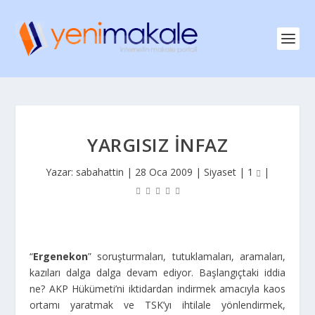
YARGISIZ İNFAZ
Yazar:
sabahattin
|
28 Oca 2009
|
Siyaset
|
1
|
“
Ergenekon
” soruşturmaları, tutuklamaları, aramaları,
kazıları dalga dalga devam ediyor. Başlangıçtaki iddia
ne? AKP Hükümeti’ni iktidardan indirmek amacıyla kaos
ortamı yaratmak ve TSK’yı ihtilale yönlendirmek,