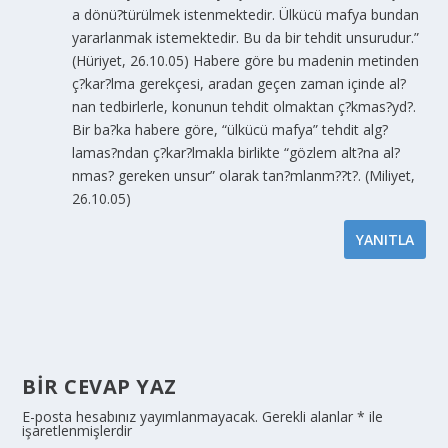
a dönü?türülmek istenmektedir. Ülkücü mafya bundan
yararlanmak istemektedir. Bu da bir tehdit unsurudur.”
(Hüriyet, 26.10.05) Habere göre bu madenin metinden
ç?kar?lma gerekçesi, aradan geçen zaman içinde al?
nan tedbirlerle, konunun tehdit olmaktan ç?kmas?yd?.
Bir ba?ka habere göre, “ülkücü mafya” tehdit alg?
lamas?ndan ç?kar?lmakla birlikte “gözlem alt?na al?
nmas? gereken unsur” olarak tan?mlanm??t?. (Miliyet,
26.10.05)
YANITLA
BIR CEVAP YAZ
E-posta hesabınız yayımlanmayacak.
Gerekli alanlar
*
ile
işaretlenmişlerdir