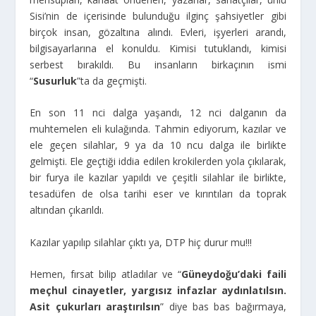
Sisi’nin de içerisinde bulunduğu ilginç şahsiyetler gibi
birçok insan, gözaltına alındı. Evleri, işyerleri arandı,
bilgisayarlarına el konuldu. Kimisi tutuklandı, kimisi
serbest bırakıldı. Bu insanların birkaçının ismi
“
Susurluk
”ta da geçmişti.
En son 11 nci dalga yaşandı, 12 nci dalganın da
muhtemelen eli kulağında. Tahmin ediyorum, kazılar ve
ele geçen silahlar, 9 ya da 10 ncu dalga ile birlikte
gelmişti. Ele geçtiği iddia edilen krokilerden yola çıkılarak,
bir furya ile kazılar yapıldı ve çeşitli silahlar ile birlikte,
tesadüfen de olsa tarihi eser ve kırıntıları da toprak
altından çıkarıldı.
Kazılar yapılıp silahlar çıktı ya, DTP hiç durur mu!!!
Hemen, fırsat bilip atladılar ve “
Güneydoğu’daki faili
meçhul cinayetler, yargısız infazlar aydınlatılsın.
Asit çukurları araştırılsın
” diye bas bas bağırmaya,