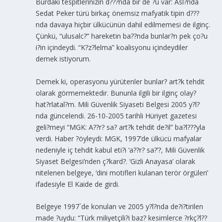
Burdaki tespitlerinizin d???nda bir de ?u var: Asl?nda
Sedat Peker türü birkaç önemsiz mafyatik tipin d???
nda davaya hiçbir ülkücünün dahil edilmemesi de ilginç.
Çünkü, “ulusalc?” hareketin ba??nda bunlar?n pek ço?u
i?in içindeydi. “K?z?lelma” koalisyonu içindeydiler
demek istiyorum.
Demek ki, operasyonu yürütenler bunlar? art?k tehdit
olarak görmemektedir. Bununla ilgili bir ilginç olay?
hat?rlatal?m. Mili Güvenlik Siyaseti Belgesi 2005 y?l?
nda güncelendi. 26-10-2005 tarihli Hüriyet gazetesi
geli?meyi “MGK: A??r? sa? art?k tehdit de?il” ba?l???yla
verdi. Haber ?öyleydi: MGK, 1997’de ülkücü mafyalar
nedeniyle iç tehdit kabul eti?i ‘a??r? sa?’?, Mili Güvenlik
Siyaset Belgesi’nden ç?kard?. ‘Gizli Anayasa’ olarak
nitelenen belgeye, ‘dini motifleri kulanan terör örgüleri’
ifadesiyle El Kaide de girdi.
Belgeye 1997`de konulan ve 2005 y?l?nda de?i?tirilen
made ?uydu: “Türk miliyetçili?i baz? kesimlerce ?rkç?l??