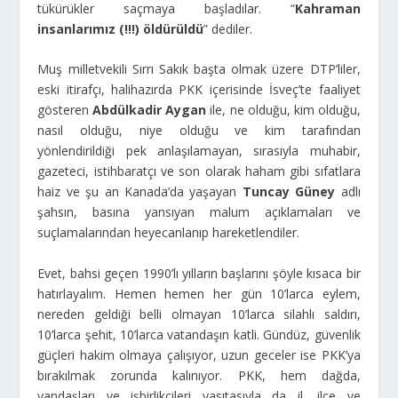
tükürükler saçmaya başladılar. “
Kahraman
insanlarımız (!!!) öldürüldü
” dediler.
Muş milletvekili Sırrı Sakık başta olmak üzere DTP’liler,
eski itirafçı, halihazırda PKK içerisinde İsveç’te faaliyet
gösteren
Abdülkadir Aygan
ile, ne olduğu, kim olduğu,
nasıl olduğu, niye olduğu ve kim tarafından
yönlendirildiği pek anlaşılamayan, sırasıyla muhabir,
gazeteci, istihbaratçı ve son olarak haham gibi sıfatlara
haiz ve şu an Kanada’da yaşayan
Tuncay Güney
adlı
şahsın, basına yansıyan malum açıklamaları ve
suçlamalarından heyecanlanıp hareketlendiler.
Evet, bahsi geçen 1990’lı yılların başlarını şöyle kısaca bir
hatırlayalım. Hemen hemen her gün 10’larca eylem,
nereden geldiği belli olmayan 10’larca silahlı saldırı,
10’larca şehit, 10’larca vatandaşın katli. Gündüz, güvenlik
güçleri hakim olmaya çalışıyor, uzun geceler ise PKK’ya
bırakılmak zorunda kalınıyor. PKK, hem dağda,
yandaşları ve işbirlikçileri vasıtasıyla da il, ilçe ve