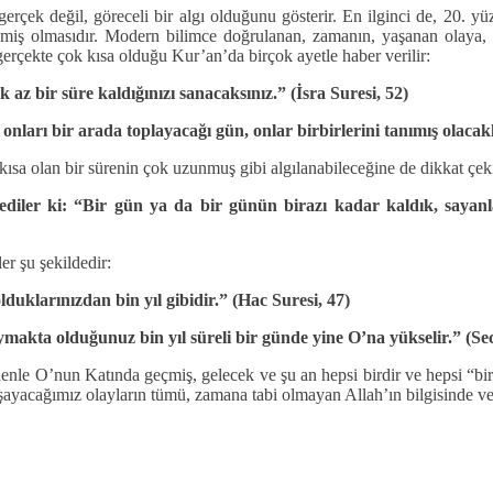
rçek değil, göreceli bir algı olduğunu gösterir. En ilginci de, 20. yü
rilmiş olmasıdır. Modern bilimce doğrulanan, zamanın, yaşanan olaya
gerçekte çok kısa olduğu Kur’an’da birçok ayetle haber verilir:
az bir süre kaldığınızı sanacaksınız.” (İsra Suresi, 52)
nları bir arada toplayacağı gün, onlar birbirlerini tanımış olaca
kısa olan bir sürenin çok uzunmuş gibi algılanabileceğine de dikkat çeki
ediler ki: “Bir gün ya da bir günün birazı kadar kaldık, sayanla
er şu şekildedir:
uklarınızdan bin yıl gibidir.” (Hac Suresi, 47)
aymakta olduğunuz bin yıl süreli bir günde yine O’na yükselir.” (Sec
enle O’nun Katında geçmiş, gelecek ve şu an hepsi birdir ve hepsi “bir 
yaşayacağımız olayların tümü, zamana tabi olmayan Allah’ın bilgisinde 