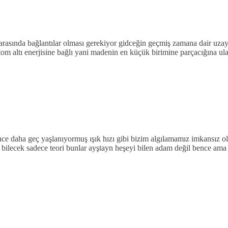
arasında bağlantılar olması gerekiyor gidceğin geçmiş zamana dair uza
om altı enerjisine bağlı yani madenin en küçük birimine parçacığına u
idince daha geç yaşlanıyormuş ışık hızı gibi bizim algılamamız imkansız 
bilecek sadece teori bunlar ayştayn heşeyi bilen adam değil bence ama 