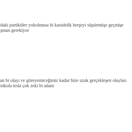
ydaki partiküler yokolmusa bi karadelik herşeyi süpürmüşe geçmişe
laşman gerekiyor
olan bi olayı ve göreyemiceğimiz kadar bize uzak gerçekleşen olayları
nikola tesla çok zeki bi adam