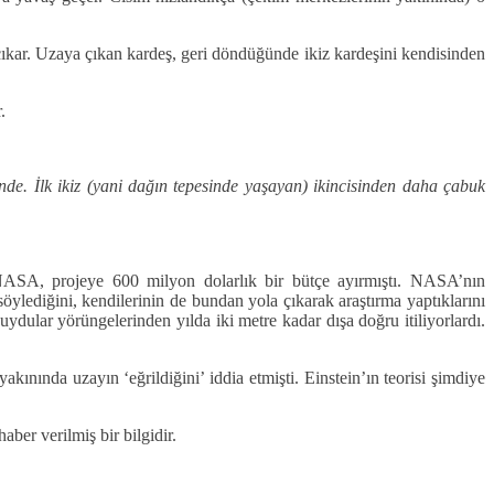
na çıkar. Uzaya çıkan kardeş, geri döndüğünde ikiz kardeşini kendisinden
.
yinde. İlk ikiz (yani dağın tepesinde yaşayan) ikincisinden daha çabuk
ı. NASA, projeye 600 milyon dolarlık bir bütçe ayırmıştı. NASA’nın
öylediğini, kendilerinin de bundan yola çıkarak araştırma yaptıklarını
dular yörüngelerinden yılda iki metre kadar dışa doğru itiliyorlardı.
ınında uzayın ‘eğrildiğini’ iddia etmişti. Einstein’ın teorisi şimdiye
ber verilmiş bir bilgidir.