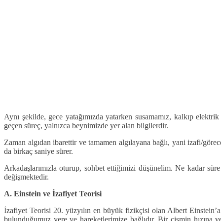
Aynı şekilde, gece yatağımızda yatarken susamamız, kalkıp elektrik
geçen süreç, yalnızca beynimizde yer alan bilgilerdir.
Zaman algıdan ibarettir ve tamamen algılayana bağlı, yani izafi/görec
da birkaç saniye sürer.
Arkadaşlarımızla oturup, sohbet ettiğimizi düşünelim. Ne kadar süre 
değişmektedir.
A. Einstein ve İzafiyet Teorisi
İzafiyet Teorisi 20. yüzyılın en büyük fizikçisi olan Albert Einstein
bulunduğumuz yere ve hareketlerimize bağlıdır. Bir cismin hızına 