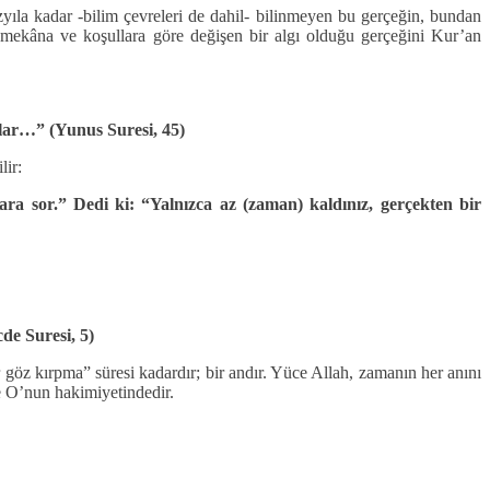
zyıla kadar -bilim çevreleri de dahil- bilinmeyen bu gerçeğin, bundan
, mekâna ve koşullara göre değişen bir algı olduğu gerçeğini Kur’an
klar…” (Yunus Suresi, 45)
lir:
ra sor.” Dedi ki: “Yalnızca az (zaman) kaldınız, gerçekten bir
de Suresi, 5)
göz kırpma” süresi kadardır; bir andır. Yüce Allah, zamanın her anını
ve O’nun hakimiyetindedir.