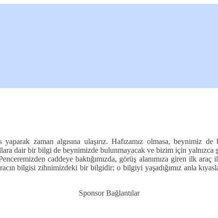
as yaparak zaman algısına ulaşırız. Hafızamız olmasa, beynimiz de
ara dair bir bilgi de beynimizde bulunmayacak ve bizim için yalnızca şu
. Penceremizden caddeye baktığımızda, görüş alanımıza giren ilk araç 
acın bilgisi zihnimizdeki bir bilgidir; o bilgiyi yaşadığımız anla kıy
Sponsor Bağlantılar