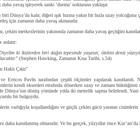
r; daha yavaş işleyerek sanki ‘durma’ noktasına yaklaşır.
den biri Dünya’da kalır, diğeri ışık hızına yakın bir hızla uzay yolcuğu
rdeş için zamanın daha yavaş akmasıdır.
mı, çekim merkezlerinin yakınında zamanın daha yavaş geçtiğini kanıtlar
 anlatır:
Diyelim ki ikizlerden biri dağın tepesinde yaşasın, ötekisi deniz yüze
acaktır.
” (Stephen Hawking, Zamanın Kısa Tarihi, s.54)
n Haklı Çıktı”
 ve Erricos Pavlis tarafından çeşitli ölçümler yapılarak kanıtland
simlerin kendi eksenleri etrafında dönerken uzay ve zamanı büktüğünü s
e Dünya’nın dönüş yönünde yılda iki metrelik sapma belirlendi. Yani uy
uyumlu bir bulguydu.
in varlığıyla koşullandığını ve güçlü çekim gücü yaratan cisimlerin yak
z daha kanıtlanmış olmasıdır. Ve bu gerçek, yüzyıllar önce Kur’an’da ha