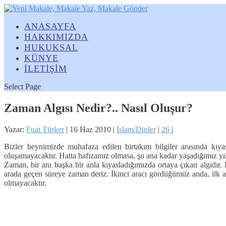
ANASAYFA
HAKKIMIZDA
HUKUKSAL
KÜNYE
İLETİŞİM
Select Page
Zaman Algısı Nedir?.. Nasıl Oluşur?
Yazar:
Fuat Türker
|
16 Haz 2010
|
İslam/Dinler
|
26
|
Bizler beynimizde muhafaza edilen birtakım bilgiler arasında kıy
oluşamayacaktır. Hatta hafızamız olmasa, şu ana kadar yaşadığımız yıll
Zaman, bir anı başka bir anla kıyasladığımızda ortaya çıkan algıdır
arada geçen süreye zaman deriz. İkinci aracı gördüğümüz anda, ilk ar
olmayacaktır.