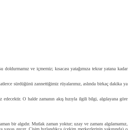
 su doldurmamız ve içmemiz; kısacası yatağımıza tekrar yatana kadar
aatlerce sürdüğünü zannettiğimiz rüyalarımız, aslında birkaç dakika ya
edecektir. O halde zamanın akış hızıyla ilgili bilgi, algılayana göre
ve zaman bir algıdır. Mutlak zaman yoktur; uzay ve zamanı algılamamız,
a yavaş geçer. Cisim hızlandıkça (çekim merkezlerinin yakınında) o