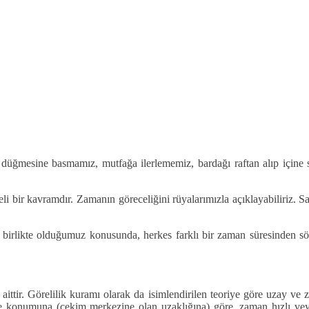
 düğmesine basmamız, mutfağa ilerlememiz, bardağı raftan alıp içine
eli bir kavramdır. Zamanın göreceliğini rüyalarımızla açıklayabiliriz. S
birlikte olduğumuz konusunda, herkes farklı bir zaman süresinden söz 
’a aittir. Görelilik kuramı olarak da isimlendirilen teoriye göre uzay 
ve konumuna (çekim merkezine olan uzaklığına) göre, zaman hızlı vey