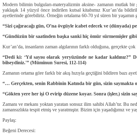
Modern bilimin bulguları-materyalizmin aksine- zamanın mutlak bir ge
yaklaşık 14 yüzyıl önce indirilen kutsal kitabımız Kur’an’da bildi
ayetlerinde görebiliriz. Örneğin ortalama 60-70 yıl süren bir yaşamın 
“Sizi çağıracağı gün, O’na övgüyle icabet edecek ve (dünyada) pek 
“Gündüzün bir saatinden başka sanki hiç ömür sürmemişler gibi o
Kur’an’da, insanların zaman algılarının farklı olduğuna, gerçekte çok 
“Dedi ki: ‘Yıl sayısı olarak yeryüzünde ne kadar kaldınız?” D
bilseydiniz.'” (Müminun Suresi, 112-114)
Zamanın ortama göre farklı bir akış hızıyla geçtiğini bildiren bazı ayetl
“… Gerçekten, senin Rabbinin Katında bir gün, sizin saymakta old
“Gökten yere her işi O evirip düzene koyar. Sonra (işler,) sizin s
Zamanı ve mekanı yoktan yaratan sonsuz ilim sahibi Allah’tır. Bu ned
zamansızlıkta tespit etmiş ve yaratmıştır. Bizim için yaşadığımız ve 
Paylaş:
Beğeni Derecesi: