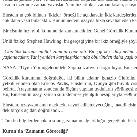
cismin üzerinde zaman yavaşlar. Yani hız arttıkça zaman kısalır, sıkışı
Einstein’ın çok bilinen ‘ikizler’ örneği ile açıklarsak: İkiz kardeşler
çok daha yaşlı bulacaktır. Bunun nedeni uzayda hızla seyahat eden ka
Bir cismin hızı gibi, konumu da zamanı etkiler. Genel Görelilik Kura
Ünlü fizikçi Stephen Hawking, bu gerçeği yine bir ikiz örneğiyle şöyle
“
Görelilik kuramı mutlak zamanı çöpe attı. Bir çift ikizi düşünelim. 
yaşlanacaktır. Yani yeniden karşılaştıklarında öbüründen daha yaşlı ol
NASA: “Uydu Yörüngelerindeki Sapma İzafiyeti Doğruluyor, Einstei
Görelilik kuramının doğruluğu, iki bilim adamı; Ignazio Ciufolini
yetkililerinden olan Erricos Pavlis, Einstein’ın, Dünya gibi büyük ci
belirtti. Araştırmanın sonucunda ölçüm yapılan uyduların yörüngesind
Bu, Einstein’ın uzay-zaman sürüklenmesiyle ilgili hesaplarıyla %99 
Einstein, uzay-zamanın maddeden ayırt edilemeyeceğini, maddi cisimler
dek birçok açıdan doğrulandı…
Tüm bu bilgilerden çıkan sonuç, zamanın algı olduğu gerçeğinin bir ke
Kuran’da ‘Zamanın Göreceliği’