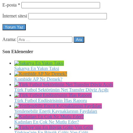
E-posta
*
İnternet sitesi
Arama:
Son Eklenenler
Sakarya En Yakın Taksi
Kombide AP Ne Demek?
Türk Futbol Sektörünün Net Transfer Döviz Açığı
Türk Futbol Endüstrisinin İflas Raporu
Yenilenebilir Enerji Kaynaklarının Faydaları
Kadınları En Çok Ne Mutlu Eder?
Türkiye’nin En Büyük Gölü: Van Gölü