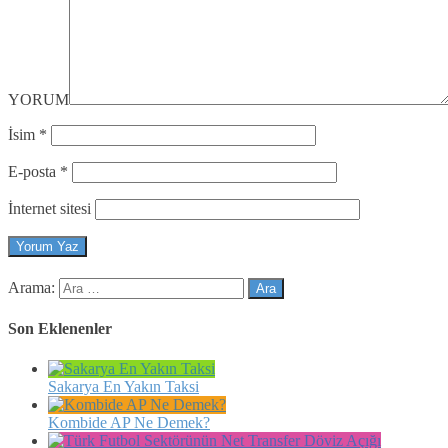
YORUM
İsim
*
E-posta
*
İnternet sitesi
Arama:
Son Eklenenler
Sakarya En Yakın Taksi
Kombide AP Ne Demek?