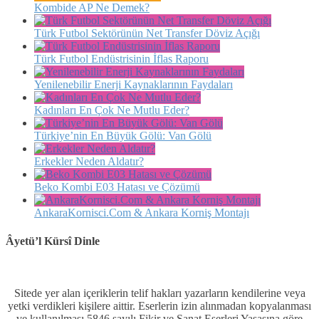
Kombide AP Ne Demek?
Türk Futbol Sektörünün Net Transfer Döviz Açığı
Türk Futbol Endüstrisinin İflas Raporu
Yenilenebilir Enerji Kaynaklarının Faydaları
Kadınları En Çok Ne Mutlu Eder?
Türkiye’nin En Büyük Gölü: Van Gölü
Erkekler Neden Aldatır?
Beko Kombi E03 Hatası ve Çözümü
AnkaraKornisci.Com & Ankara Korniş Montajı
Âyetü’l Kürsî Dinle
Sitede yer alan içeriklerin telif hakları yazarların kendilerine veya
yetki verdikleri kişilere aittir. Eserlerin izin alınmadan kopyalanması
ve kullanılması 5846 sayılı Fikir ve Sanat Eserleri Yasasına göre