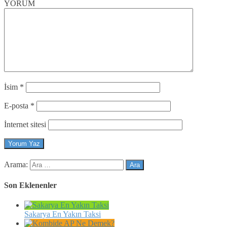
YORUM
İsim
*
E-posta
*
İnternet sitesi
Arama:
Son Eklenenler
Sakarya En Yakın Taksi